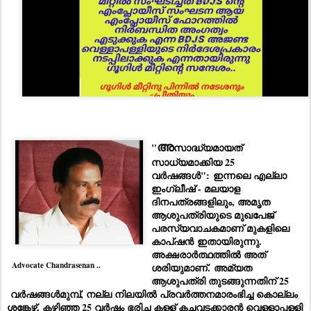
അ
"
സാദ്ധ്യമായത്
സാധ്യമാക്കിയ 25
വർഷങ്ങൾ": ഇന്നലെ എല്ലാ
ഇംഗ്ലീഷ് - മലയാള
ദിനപത്രങ്ങളിലും, അമൃത
ആശുപത്രിയുടെ മുഖപേജ്
പരസ്യവാചകമാണ് മുകളിലെ
കാപ്ഷൻ ഇതായിരുന്നു.
അക്ഷരാർത്ഥത്തിൽ അത്
Advocate Chandrasenan ..
ശരിയുമാണ്. അമ്യത
ആശുപത്രി തുടങ്ങുന്നതിന് 25
വർഷങ്ങൾമുമ്പ്, നല്ല നിലയിൽ പ്രവർത്തനമാരംഭിച്ച കൊല്ലം
ശങ്കേഴ്സ്, കഴിഞ്ഞ 25 വർഷം ഭരിച്ച കള്ള് കച്ചവടക്കാരൻ വെള്ളാപ്പള്ളി