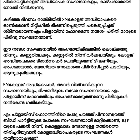
പ്രൈവറ്റ്കോളജ് അദ്ധ്യാപക സംഘടനകളും, കാഴ്ചക്കാരായി
നോക്കി നിൽക്കുന്നു.
കഴിഞ്ഞ ദിവസം രാത്രിയിൽ SNകോളജ് അദ്ധ്യാപകരെ
ഓൺലൈൻ മീറ്റിംഗിൽ ഭീഷണിപ്പെടുത്തി പങ്കെടുപ്പിച്ചത്
ശ്രീനാരായണഎം പ്ളോയീസ് ഫോറമെന്ന നടേശ- പ്രീതി മാരുടെ
പിരിവു സംഘടനയാണ്.
ഈ നടേശ സംഘടനയിൽ അംഗമായില്ലെങ്കിൽ കൊല്ലത്തു
നിന്നും, കണ്ണൂരിലേക്കും, കണ്ണൂരിൽ നിന്ന് വർക്കലയ്ക്കും, കോളജ്
അദ്ധ്യാപകരെ ട്രാൻസഫർ ചെയ്യുമെന്ന് ഭീഷണിയും,
അംഗമായാൽ, യോഗ്യത നോക്കാതെ പ്രിൻസിപ്പൽ പദവിയും,
ആനുകൂല്യങ്ങളും.
SNകോളജ് അദ്ധ്യാപകർ, അവർ വിശ്വസിക്കുന്ന
സംഘടനയിലും, ഭീഷണിമൂലം നടേശ സംഘടനയായ എം
പ്ളോയീസ് ഫോറത്തിലും അംഗത്വമെടുത്ത് രണ്ടു പിരിവുകൾ
നൽകേണ്ട ഗതികേടിലും.
എം പ്ളോയീസ് ഫോറത്തിൻ്റെ പേരു പറഞ്ഞ് പിന്നാമ്പുറത്ത്
ബീഡി പാർട്ടിയുടെ പോഷക സംഘടനയായി മാറ്റിക്കൊണ്ട്, BJP
യുടെ പക്കൽ നിന്ന്‌, കൊള്ളലാഭം നേടാനുള്ള തന്ത്രത്തെ
തിരിച്ചറിയുവാൻ കോളജദ്ധ്യാപകരുടെ സംഘടനകൾ
തയ്യാറാകുമോ?