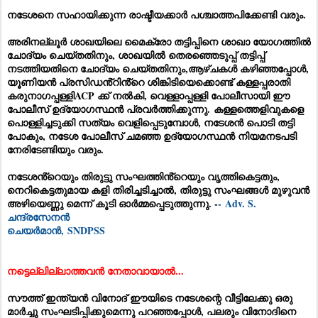
നടേശനെ സഹായിക്കുന്ന രാഷ്ടീയക്കാർ പശ്ചാത്തപിക്കേണ്ടി വരും.
അരിനല്ലൂർ ശാഖയിലെ മൈക്രോ തട്ടിപ്പിനെ ശാഖാ യോഗത്തിൽ
ചോദ്യം ചെയ്തതിനും, ശാഖയിൽ തെരഞ്ഞെടുപ്പ് തട്ടിപ്പ്
നടത്തിയതിനെ ചോദ്യം ചെയ്തതിനും,ആഴ്ചകൾ കഴിഞ്ഞപ്പോൾ,
യൂണിയൻ പ്രസിഡൻ്റിൻ്റെ ശിങ്കിടിയെക്കൊണ്ട് കള്ളപ്പരാതി
കരുനാഗപ്പള്ളിACP ക്ക് നൽകി, വെള്ളാപ്പള്ളി പോലീസായി ഈ
പോലീസ് ഉദ്യോഗസ്ഥൻ പ്രവർത്തിക്കുന്നു. കള്ളത്തെളിവുകളെ
പൊള്ളിച്ചടുക്കി സത്യം വെളിപ്പെടുമ്പോൾ, നടേശൻ പൊടി തട്ടി
പോകും, നടേശ പോലീസ് ചമഞ്ഞ ഉദ്യോഗസ്ഥൻ നിയമനടപടി
നേരിടേണ്ടിയും വരും.
നടേശൻ്റെയും തിരുട്ടു സംഘത്തിൻ്റെയും വൃത്തികെട്ടതും,
നെറികെട്ടതുമായ കളി തിരിച്ചടിച്ചാൽ, തിരുട്ടു സംഘങ്ങൾ മുഴുവൻ
അഴിയെണ്ണു മെന്ന് കൂടി ഓർമ്മപ്പെടുത്തുന്നു. -
- Adv. S.
ചന്ദ്രസേനൻ
ചെയർമാൻ, SNDPSS
നട്ടെല്ലില്ലാത്തവൻ നേതാവായാൽ...
സൗത്ത് ഇന്ത്യൻ വിനോദ് ഈയിടെ നടേശന്റെ വീട്ടിലേക്കു ഒരു
മാർച്ചു സംഘടിപ്പിക്കുമെന്നു പറഞ്ഞപ്പോൾ, പലരും വിനോദിനെ