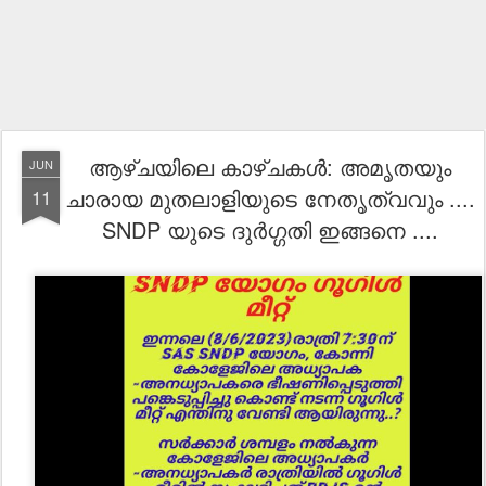
ആഴ്ചയിലെ കാഴ്ചകൾ: അമൃതയും
JUN
ചാരായ മുതലാളിയുടെ നേതൃത്വവും ....
11
SNDP യുടെ ദുർഗ്ഗതി ഇങ്ങനെ ....