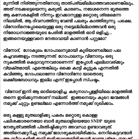
മുന്നിൽ നിര്ത്തുന്നതിനോടു താത്പര്യമില്ലാത്തവരാണെങ്കിലും,
അത് നടക്കട്ടെയെന്നു കരുതി. കാരണം, നടേശനെന്ന ഭൂതത്തെ
ആ കസേരകളിൽ നിന്നും ഇറക്കാനുള്ള മറ്റൊരു ശ്രമമെന്ന
നിലയിൽ, ആ ദിവസത്തിനു വേണ്ടി പലരും കാത്തിരുന്നു. പക്ഷെ,
വിനോദിനെപ്പോലെയുള്ള ഒരു നട്ടെല്ലില്ലാത്തവൻ ഒരു
നിരോധനാജ്ഞയുടെ പേരിൽ മാളത്തിൽ ഓടി ഒളിച്ചു...
ഇങ്ങനെയുള്ളവനെ നേതാവായി കാണാൻ പറ്റുമോ?
വിനോദ്, ഗോകുലം ഗോപാലനുമായി കൂടിയാണല്ലോ പല
കച്ചവടങ്ങളും നടത്തുന്നത്. ഗോപാലനും വിനോദും ഒരു
നുകത്തിൽ കെട്ടാവുന്നവരാണെന്ന് ഇപ്പോൾ എല്ലാവര്ക്കും
വ്യക്തമായി. എന്തെങ്കിലും ഒക്കെ കാട്ടി കൂട്ടുക എന്നതിൽ
കവിഞ്ഞു, ഗോപാലാണോ വിനോദിനോ യാതൊരു
ലക്ഷ്യബോധവും ഇല്ല എന്ന് ഇപ്പോൾ സ്പഷ്ടം.
വിനോദ് ഇനി ആ ഓടിയൊളിച്ച, കരുനാഗപ്പള്ളിയിലെ മാളത്തിൽ
തന്നെ ഇരിക്കുന്നതാണ് നല്ലത്. ഇങ്ങനെയും കുറെ ജന്മങ്ങൾ
നമുക്ക് ചുറ്റും ഉണ്ടല്ലോ എന്നോർത്ത് നമുക്ക് ദുഖിക്കാം.
ഒരു കള്ളു മുതലാളിക്കു പകരം മറ്റൊരു കൊള്ള
പലിശക്കാരനെയോ ബാർ മുതലാളിയെയോ SNDP യുടെ
നേതൃത്വത്തിൽ പ്രതിഷ്ഠിക്കുന്ന അവസ്ഥ ഉണ്ടാവരുത്.
അതിനെക്കുറിച്ചു നമുക്ക് ജാഗരൂകരായിരിക്കാം. നെറികെട്ടവന്മാർ
ആ സീറ്റുകളിൽ ഇനി ഇരിക്കാതെയിരിക്കാൻ വേണ്ട ശ്രമം നമുക്ക്