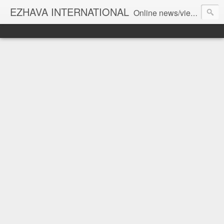
EZHAVA INTERNATIONAL
Online news/views JOURNAL... Connecting the community worldwide Editorial Director: Prem Chandran