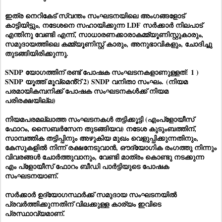
ഇത്ര നെറികേട് സ്വന്തം സംഘടനയിലെ അംഗങ്ങളോട്
കാട്ടിയിട്ടും, നടേശനെ സഹായിക്കുന്ന LDF സർക്കാർ നിലപാട്
എന്തിനു വേണ്ടി എന്ന്, സാധാരണക്കാരാകമ്മ്യൂണിസ്റ്റുകാരും,
സമുദായത്തിലെ കമ്മ്യൂണിസ്റ്റ് കാരും, അനുഭാവികളും, ചോദിച്ചു
തുടങ്ങിയിരിക്കുന്നു.
SNDP യോഗത്തിന് രണ്ട് പോഷക സംഘടനകളാണുള്ളത്: 1 )
SNDP യൂത്ത് മൂവ്മെൻ്റ് 2) SNDP വനിതാ സംഘം. (നിയമ
പരമായികമ്പനിക്ക് പോഷക സംഘടനകൾക്ക് നിയമ
പരിരക്ഷയില്ല)
നിയമപരമല്ലാത്ത സംഘടനകൾ തട്ടിക്കൂട്ടി (എംപ്ളോയീസ്
ഫോറം, സൈബർസേന തുടങ്ങിയവ) നടേശ കുടുംബത്തിന്,
സാമ്പത്തിക തട്ടിപ്പിനും അഴുകിയ മുഖം വെളുപ്പിക്കുന്നതിനും,
കേസുകളിൽ നിന്ന് രക്ഷനേടുവാൻ, ഔദ്യോഗിക രംഗത്തു നിന്നും
വിവരങ്ങൾ ചോർത്തുവാനും, വേണ്ടി മാത്രം കൊണ്ടു നടക്കുന്ന
എം പ്ളോയീസ് ഫോറം ബീഡി പാർട്ടിയുടെ പോഷക
സംഘടനയാണ്.
സർക്കാർ ഉദ്യോഗസ്ഥർക്ക് സമുദായ സംഘടനയിൽ
പ്രവർത്തിക്കുന്നതിന് വിലക്കുള്ള കാര്യം ഇവിടെ
പ്രസ്ഥാവ്യമാണ്.