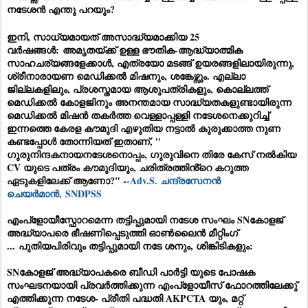
നടേശൻ എന്തു പറയും?
ഇനി,
സാധ്യമായത് അസാദ്ധ്യമാക്കിയ 25
വർഷങ്ങൾ:
അമൃതയ്ക്ക് ഉള്ള ഭൗതിക-ആദ്ധ്യാത്മിക
സാഹചര്യങ്ങളേക്കാൾ, എത്രയോ മടങ്ങ് ഉയരങ്ങളിലായിരുന്നു,
ശ്രീനാരായണ മെഡിക്കൽ മിഷനും, ശങ്കേഴ്സും. എല്ലാ
ജില്ലകളിലും, പ്രശസ്തമായ ആശുപത്രികളും, കൊല്ലത്ത്
മെഡിക്കൽ കോളജിനും അനന്തമായ സാദ്ധ്യതകളുണ്ടായിരുന്ന
മെഡിക്കൽ മിഷൻ തകർത്ത വെള്ളാപ്പള്ളി നടേശനെക്കുറിച്ച്
ഇന്നത്തെ കേരള കൗമുദി എഴുതിയ നട്ടാൽ കുരുക്കാത്ത നുണ
കണ്ടപ്പോൾ തോന്നിയത് ഇതാണ്, ''
ഗുരുനിന്ദകനായനടേശനൊപ്പം, ഗുരുവിനെ തിരേ കേസ് നൽകിയ
CV യുടെ പത്രം കൗമുദിയും, ചരിത്രത്തിൻ്റെ കറുത്ത
ഏടുകളിലേക്ക് ആണോ?" -
-Adv.S. ചന്ദ്രസേനൻ
ചെയർമാൻ, SNDPSS
എംപ്ളോയീസ്ഫോറമെന്ന തട്ടിപ്പുമായി നടേശ സംഘം SNകോളജ്
അദ്ധ്യാപരെ ഭീഷണിപ്പെടുത്തി ഓൺലൈൻ മീറ്റിംഗ്
... പുതിയപിരിവും തട്ടിപ്പുമായി നടേ ശനും, ശിങ്കിടികളും:
SNകോളജ് അദ്ധ്യാപകരെ ബീഡി പാർട്ടി യുടെ പോഷക
സംഘടനയായി പ്രവർത്തിക്കുന്ന എംപ്ളോയീസ് ഫോറത്തിലേക്കു്
എത്തിക്കുന്ന നടേശ- പ്രീതി പദ്ധതി AKPCTA യും, മറ്റ്