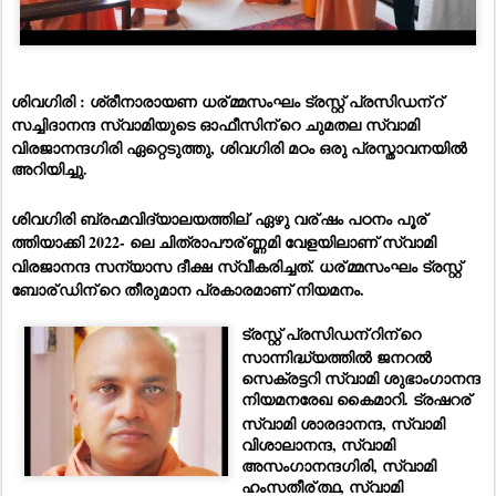
ശിവഗിരി : ശ്രീനാരായണ ധര്
മ്മസംഘം ട്രസ്റ്റ് പ്രസിഡന്
റ്
സച്ചിദാനന്ദ സ്വാമിയുടെ ഓഫീസിന്
റെ ചുമതല സ്വാമി
വിരജാനന്ദഗിരി ഏറ്റെടുത്തു, ശിവഗിരി മഠം ഒരു പ്രസ്താവനയിൽ
അറിയിച്ചു.
ശിവഗിരി ബ്രഹ്മവിദ്യാലയത്തില്
ഏഴു വര്
ഷം പഠനം പൂര്
ത്തിയാക്കി 2022- ലെ ചിത്രാപൗര്
ണ്ണമി വേളയിലാണ് സ്വാമി
വിരജാനന്ദ സന്യാസ ദീക്ഷ സ്വീകരിച്ചത്. ധര്
മ്മസംഘം ട്രസ്റ്റ്
ബോര്
ഡിന്
റെ തീരുമാന പ്രകാരമാണ് നിയമനം.
ട്രസ്റ്റ് പ്രസിഡന്
റിന്
റെ
സാന്നിദ്ധ്യത്തിൽ ജനറൽ
സെക്രട്ടറി
സ്വാമി ശുഭാംഗാനന്ദ
നിയമനരേഖ കൈമാറി. ട്രഷറര്
സ്വാമി ശാരദാനന്ദ, സ്വാമി
വിശാലാനന്ദ, സ്വാമി
അസംഗാനന്ദഗിരി, സ്വാമി
ഹംസതീര്
ത്ഥ, സ്വാമി