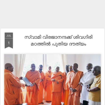
സ്വാമി വിരജാനന്ദക്ക് ശിവഗിരി
JUL
1
മഠത്തിൽ പുതിയ ദൗത്യം