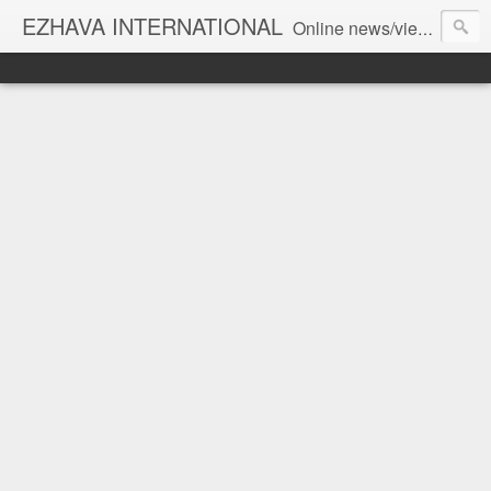
EZHAVA INTERNATIONAL
Online news/views JOURNAL... Connecting the community worldwide Editorial Director: Prem Chandran