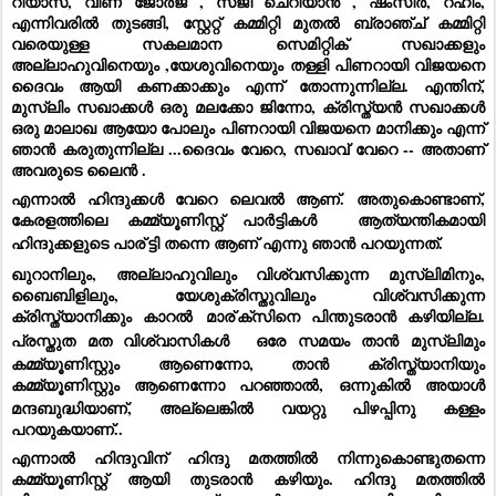
റിയാസ്, വീണ ജോർജ് , സജി ചെറിയാൻ , ഷംസീർ, റഹിം,
എന്നിവരിൽ തുടങ്ങി, സ്റ്റേറ്റ് കമ്മിറ്റി മുതൽ ബ്രാഞ്ച് കമ്മിറ്റി
വരെയുള്ള സകലമാന സെമിറ്റിക് സഖാക്കളും
അല്ലാഹുവിനെയും ,യേശുവിനെയും തള്ളി പിണറായി വിജയനെ
ദൈവം ആയി കണക്കാക്കും എന്ന് തോന്നുന്നില്ല. എന്തിന്,
മുസ്ലിം സഖാക്കൾ ഒരു മലക്കോ ജിന്നോ, ക്രിസ്ത്യൻ സഖാക്കൾ
ഒരു മാലാഖ ആയോ പോലും പിണറായി വിജയനെ മാനിക്കും എന്ന്
ഞാൻ കരുതുന്നില്ല ...ദൈവം വേറെ, സഖാവ് വേറെ -- അതാണ്
അവരുടെ ലൈൻ .
എന്നാൽ ഹിന്ദുക്കൾ വേറെ ലെവൽ ആണ്. അതുകൊണ്ടാണ്,
കേരളത്തിലെ കമ്മ്യൂണിസ്റ്റ് പാർട്ടികൾ
ആത്യന്തികമായി
ഹിന്ദുക്കളുടെ പാര്
ട്ടി തന്നെ ആണ് എന്നു ഞാൻ പറയുന്നത്.
ഖുറാനിലും, അല്ലാഹുവിലും വിശ്വസിക്കുന്ന മുസ്ലിമിനും,
ബൈബിളിലും, യേശുക്രിസ്തുവിലും വിശ്വസിക്കുന്ന
ക്രിസ്ത്യാനിക്കും കാറൽ
മാര്
ക്സിനെ പിന്തുടരാൻ കഴിയില്ല.
പ്രസ്തുത മത വിശ്വാസികൾ
ഒരേ സമയം താൻ മുസ്ലിമും
കമ്മ്യൂണിസ്റ്റും ആണെന്നോ, താൻ ക്രിസ്ത്യാനിയും
കമ്മ്യൂണിസ്റ്റും ആണെന്നോ പറഞ്ഞാൽ,
ഒന്നുകിൽ അയാൾ
മന്ദബുദ്ധിയാണ്, അല്ലെങ്കിൽ വയറ്റു പിഴപ്പിനു കള്ളം
പറയുകയാണ്‌..
എന്നാൽ ഹിന്ദുവിന് ഹിന്ദു മതത്തിൽ നിന്നുകൊണ്ടുതന്നെ
കമ്മ്യൂണിസ്റ്റ് ആയി തുടരാൻ കഴിയും. ഹിന്ദു മതത്തിൽ