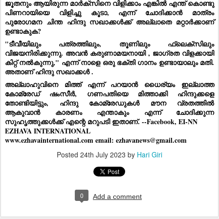
ജൂതനും ആയിരുന്ന മാർക്സിനെ വിളിക്കാം എങ്കിൽ എന്ത് കൊണ്ടു
പിണറായിയെ വിളിച്ചു കൂടാ, എന്ന് ചോദിക്കാൻ മാത്രം
പുരോഗമന ചിന്ത ഹിന്ദു സഖാക്കൾക്ക് അല്ലാതെ മറ്റാർക്കാണ്
ഉണ്ടാകുക?
"ടീവീയിലും പത്രത്തിലും, തൂണിലും ഫ്ലെക്സിലും
വിജയനിരിക്കുന്നു. അവൻ കരുണാമയനായി , ജാഗ്രത വിളക്കായി
കിറ്റ് നൽകുന്നു," എന്ന് നാളെ ഒരു ഭക്തി ഗാനം ഉണ്ടായാലും മതി.
അതാണ് ഹിന്ദു സഖാക്കൾ .
അല്ലാഹുവിനെ മിത്ത് എന്ന് പറയാൻ ധൈര്യം ഇല്ലാത്ത
കോമ്രേഡ് ഷംസീർ, ഗണപതിയെ മിത്താക്കി ഹിന്ദുക്കളെ
തോണ്ടിയിട്ടും, ഹിന്ദു കോമ്രേഡുകൾ മൗന വ്രതത്തിൽ
ആകുവാൻ കാരണം എന്താകും എന്ന് ചോദിക്കുന്ന
സുഹൃത്തുക്കൾക്ക് എന്റെ മറുപടി ഇതാണ്. --Facebook, EI-NN
EZHAVA INTERNATIONAL
www.ezhavainternational.com email: ezhavanews@gmail.com
Posted
24th July 2023
by
Hari Giri
0
Add a comment