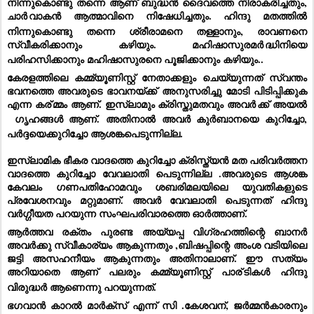
നിന്നുകൊണ്ടു തന്നെ ആണ് ബുദ്ധൻ ദൈവത്തെ നിരാകരിച്ചതും,
ചാർ
വാകൻ ആത്മാവിനെ നിഷേധിച്ചതും. ഹിന്ദു മതത്തിൽ
നിന്നുകൊണ്ടു തന്നെ ശ്രീരാമനെ തള്ളാനും, രാവണനെ
സ്വീകരിക്കാനും കഴിയും. മഹിഷാസുരമർ
ദ്ധിനിയെ
പരിഹസിക്കാനും മഹിഷാസുരനെ പൂജിക്കാനും കഴിയും..
കേരളത്തിലെ കമ്മ്യൂണിസ്റ്റ് നേതാക്കളും ചെയ്യുന്നത് സ്വന്തം
ഭവനത്തെ അവരുടെ ഭാവനയ്ക്ക് അനുസരിച്ചു മോടി പിടിപ്പിക്കുക
എന്ന കര്
മ്മം ആണ്. ഇസ്ലാമും ക്രിസ്തുമതവും അവർ
ക്ക് അയൽ
ഗൃഹങ്ങൾ ആണ്. അതിനാൽ അവർ കുർബാനയെ കുറിച്ചോ,
പർദ്ദയെക്കുറിച്ചോ
ആശങ്കപെടുന്നില്ല.
ഇസ്ലാമിക ഭീകര വാദത്തെ കുറിച്ചോ ക്രിസ്ത്യൻ മത പരിവർത്തന
വാദത്തെ കുറിച്ചോ വേവലാതി പെടുന്നില്ല .അവരുടെ ആശങ്ക
കേവലം ഗണപതിഹോമവും ശബരിമലയിലെ യുവതികളുടെ
പ്രവേശനവും മറ്റുമാണ്. അവർ വേവലാതി പെടുന്നത് ഹിന്ദു
വർഗ്ഗീയത പറയുന്ന സംഘപരിവാരത്തെ ഓർത്താണ്.
ആർത്തവ രക്തം പുരണ്ട അയ്യപ്പ വിഗ്രഹത്തിന്റെ ബാനർ
അവർക്കു സ്വീകാര്യം ആകുന്നതും ,ബിഷപ്പിന്റെ അംശ വടിയിലെ
ജട്ടി അസഹനീയം ആകുന്നതും അതിനാലാണ്. ഈ സത്യം
അറിയാതെ ആണ് പലരും കമ്മ്യൂണിസ്റ്റ് പാര്
ടികൾ ഹിന്ദു
വിരുദ്ധർ ആണെന്നു പറയുന്നത്.
ഭഗവാൻ കാറൽ മാർക്സ് എന്ന് സി .കേശവന്, ജർമ്മൻകാരനും