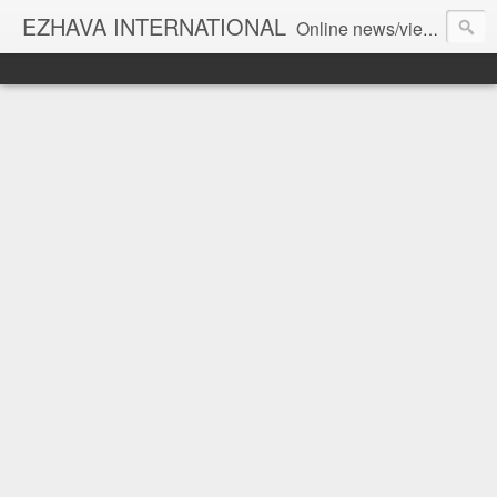
EZHAVA INTERNATIONAL
Online news/views JOURNAL... Connecting the community worldwide Editorial Director: Prem Chandran