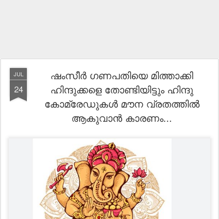
ഷംസീർ ഗണപതിയെ മിത്താക്കി
JUL
ഹിന്ദുക്കളെ തോണ്ടിയിട്ടും ഹിന്ദു
24
കോമ്രേഡുകൾ മൗന വ്രതത്തിൽ
ആകുവാൻ കാരണം...