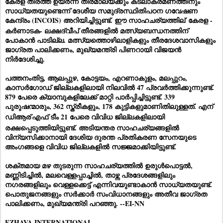
കേരള തീരത്ത് ഉയർന്ന
തിരമാലയ്ക്കും കടലാക്രമണത്തിനും
സാധ്യതയുണ്ടെന്ന് ദേശീയ സമുദ്രസ്ഥിതിപഠന ഗവേഷണ
കേന്ദ്രം (INCOIS) അറിയിച്ചിട്ടുണ്ട്. ഈ സാഹചര്യത്തില്
കേരള -
കർണാടക- ലക്ഷദ്വീപ് തീരങ്ങളിൽ മത്സ്യബന്ധനത്തിന്
പോകാൻ പാടില്ല. മത്സ്യത്തൊഴിലാളികളും തീരദേശവാസികളും
ജാഗ്രത പാലിക്കണം, മുഖ്യമന്ത്രി പിണറായി വിജയൻ
നിർദേശിച്ചു.
പത്തനംതിട്ട, ആലപ്പുഴ, കോട്ടയം, എറണാകുളം, മലപ്പുറം,
കാസർഗോഡ് ജില്ലകളിലായി നിലവിൽ 47 പ്രവർത്തിക്കുന്നുണ്ട്.
879 പേരെ ക്യാമ്പുകളിലേക്ക് മാറ്റി പാർപ്പിച്ചിട്ടുണ്ട്. 339
പുരുഷന്മാരും, 362 സ്ത്രീകളും, 178 കുട്ടികളുമാണിതിലുള്ളത്. എന്
ഡിആര്
എഫ് ടീം 21 പേരെ വിവിധ ജില്ലകളിലായി
രക്ഷപ്പെടുത്തിയിട്ടുണ്ട്. അടിയന്തര സാഹചര്യങ്ങളിൽ
വിന്യസിക്കാനായി ദേശിയ ദുരന്ത പ്രതികരണ സേനയുടെ
അംഗങ്ങളെ വിവിധ ജില്ലകളിൽ സജ്ജമാക്കിയിട്ടുണ്ട്.
ശക്തമായ മഴ തുടരുന്ന സാഹചര്യത്തിൽ ഉരുൾപൊട്ടൽ,
മണ്ണിടിച്ചിൽ, മലവെള്ളപ്പാച്ചിൽ, താഴ്ന്ന പ്രദേശങ്ങളിലും
നഗരങ്ങളിലും വെള്ളക്കെട്ട് എന്നിവയുണ്ടാകാൻ സാധ്യതയുണ്ട്.
പൊതുജനങ്ങളും സർക്കാർ സംവിധാനങ്ങളും അതീവ ജാഗ്രത
പാലിക്കണം, മുഖ്യമന്ത്രി പറഞ്ഞു. --EI-NN
EZHAVA INTERNATIONAL