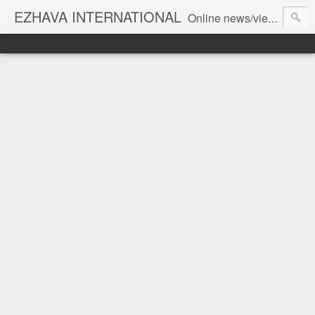
EZHAVA INTERNATIONAL
Online news/views JOURNAL... Connecting the community worldwide Editorial Director: Prem Chandran