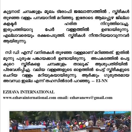
ജലോത്സത്തിൽ
കുട്ടനാട്: ചമ്പക്കുളം
മൂലം
ട്രോഫി
, സ്ത്രീകൾ
തുഴഞ്ഞ വള്ളം പമ്പയാറിൽ മറിഞ്ഞു. ഇതോടെ
ആലപ്പുഴ
ജില്ലാ
കളക്ടർ ഹരിത നിറുത്തിവെച്ചു.
ഇരുപത്തിയാറു
പേർ
വള്ളത്തിൽ
ഉണ്ടായിരുന്നു.
എല്ലാവരെയും രക്ഷപെടുത്തി. സ്ത്രീകൾ നീന്തറിയയാവുന്നവർ
ആയിരുന്നു.
സി ഡി
എസ്
വനിതകൾ തുഴഞ്ഞ വള്ളമാണ് മറിഞ്ഞത്. ഇതിൽ
മൂന്നു പുരുഷ പങ്കായക്കാർ ഉണ്ടായിരുന്നു. അപകടത്തിൽ പെട്ട
കുറെ സ്ത്രീകളെ ചമ്പക്കുളം താലൂക് ആശുപത്രിയിൽ
പ്രവേശിപ്പിച്ചു. വലിയ വള്ളങ്ങളുടെ ഓളത്തിൽ പെട്ട് സ്ത്രീകളുടെ
ചെറിയ വള്ളം മറിയുകയായിരുന്നു. ആർക്കും ഗുരുതരമായ
അവസ്ഥ ഇല്ല എന്ന് തഹസിൽദാർ പറഞ്ഞു. --
EI-NN
EZHAVA INTERNATIONAL
www.ezhavainternational.com email: ezhavanews@gmail.com