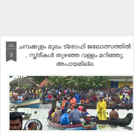
ചമ്പക്കുളം മൂലം ട്രോഫി ജലോത്സത്തിൽ
JUL
, സ്ത്രീകൾ തുഴഞ്ഞ വള്ളം മറിഞ്ഞു;
3
അപായമില്ല