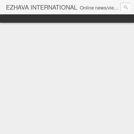
EZHAVA INTERNATIONAL
Online news/views JOURNAL... Connecting the community worldwide Editorial Director: Prem Chandran