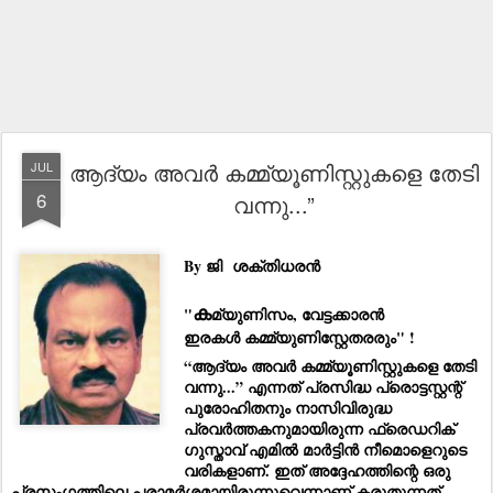
ആദ്യം അവർ കമ്മ്യൂണിസ്റ്റുകളെ തേടി
JUL
6
വന്നു...”
By
ജി ശക്‌തിധരൻ
ക
"
മ്യുണിസം, വേട്ടക്കാരൻ
ഇരകൾ കമ്മ്യുണിസ്റ്റേതരരും" !
“ആദ്യം അവർ കമ്മ്യൂണിസ്റ്റുകളെ തേടി
വന്നു...” എന്നത് പ്രസിദ്ധ പ്രൊട്ടസ്റ്റന്റ്
പുരോഹിതനും നാസിവിരുദ്ധ
പ്രവർത്തകനുമായിരുന്ന ഫ്രെഡറിക്
ഗുസ്താവ് എമിൽ മാർട്ടിൻ നീമൊളെറുടെ
വരികളാണ്. ഇത് അദ്ദേഹത്തിന്റെ ഒരു
പ്രസംഗത്തിലെ പരാമർശമായിരുന്നുവെന്നാണ് കരുതുന്നത്.