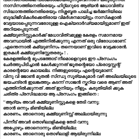
നാസിസത്തിനെതിരെയും ഹിറ്റ്ലറുടെ ആര്യൻ മേധാവിത്വ
സിദ്ധാന്തത്തിനെതിരെയും നിശ്ശബ്ദത പാലിച്ച ജർമ്മനിയിലെ
ബുദ്ധിജീവികൾക്കെതിരായ വിമർശനമായിട്ടും നാസികളാൽ
വേട്ടയാടപ്പെടുന്നവരോടുള്ള ഐക്യദാർഢ്യമായിട്ടുമാണ് ഇത്
അറിയപ്പെടുന്നത്.
കമ്മ്യുണിസ്റ്റുകാർക്ക് മേധാവിത്വമുള്ള കേരളം സമാനമായ
അവസ്ഥയിൽ എത്തിനിൽക്കുന്നു എന്നത് ഒരു വിരോധാഭാണ്.
.എന്തെന്നാൽ കമ്യുണിസം തന്നെയാണ് ഇവിടെ വേട്ടക്കാരൻ.
ഇരകൾ കമ്മ്യുണിസ്റ്റേതരരും ! .
കേരളത്തിന്റെ ഭൂപടത്തോട് നീമൊളെറുടെ ഈ പ്രസംഗം
ചേർത്തുപിടിച്ചാൽ കേൾക്കുന്നത് ജൂതന്റെയോ പ്രൊട്ടസ്റ്റന്റ്
കാരന്റെയോ കഥയല്ല. നിങ്ങളുടെയും എന്റെയുമാണ്.
വിനു വി ജോൺ മുതൽ സിന്ധു സൂര്യകുമാർ വഴി അഖിലയിലൂടെ
ജയചന്ദ്രൻ ഇലങ്കത്തും കടന്ന് സാജൻ സ്കറിയ വരെ ആണ് അത്
എത്തിനിൽക്കുന്നത് .അത് ഇനിയും നീളും. കരുതിയിരി ക്കുക
ചരിത്ര പ്രസിദ്ധമായ ആ പ്രസംഗം ഇങ്ങിനെ :
"ആദ്യം അവർ കമ്മ്യൂണിസ്റ്റുകളെ തേടി വന്നു;
ഞാൻ ഒന്നും മിണ്ടിയില്ല
കാരണം, ഞാനൊരു കമ്മ്യുണിസ്റ്റ് അല്ലായിരുന്നു
പിന്നീട് അവർ തൊഴിലാളികളെ തേടി വന്നു
അപ്പോഴും ഞാനൊന്നും മിണ്ടിയില്ല;
കാരണം, ഞാനൊരു തൊഴിലാളി ആയിരുന്നില്ല