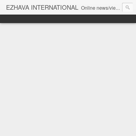
EZHAVA INTERNATIONAL
Online news/views JOURNAL... Connecting the community worldwide Editorial Director: Prem Chandran