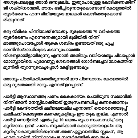
അശുപോലുള്ള ഞാൻ ഒന്നുമല്ല. ഇതുപോലുള്ള കോടിക്കണക്കിന്
ജി ശക്തിധരന്മാർ, മൗനം ഭജിച്ചിരുന്നതുകൊണ്ടാണ് കേരളത്തിൽ
തുടർഭരണം എന്ന മിഥ്യയുടെ ഇലകൾ കൊഴിഞ്ഞുകൊണ്ടി
രിക്കുന്നത്.
ഒരു നിമിഷം പിന്നിലേക്ക് നോക്കൂ. ഭൂമുഖത്തെ 70 വർഷത്തെ
തുടർഭരണം എന്നെന്നേക്കുമായി ഭൂമിയിൽ നിന്ന്
മാഞ്ഞുപോയപ്പോൾ ആകെ ശബ്
ദം ഉണ്ടായത് ഒരു പൂച്ച
ലെനിൻഗ്രാഡിലൂടെ കടന്നുപോയത്ര
നിശബ്ദമായിട്ടായിരുന്നു.എന്നാൽ അതിലും വലിയശബ്ദം ചിലപ്പോൾ
മോസ്കോയിലെ പുരാവസ്തു ശേഖരങ്ങൾ ഗോർബച്ചേവ് ലോകത്തിന്
മുന്നിൽ തുറന്നുവെച്ചപ്പോൾ കേട്ടിട്ടുണ്ടാകും.
ഞാനും പ്രതികരിക്കാതിരുന്നാൽ ഈ പ്രസ്ഥാനം കേരളത്തിൽ
ഒരു ദുരന്തമായി മാറും എന്നത് ഉറപ്പാണ്.
പാർട്ടി ആസ്ഥാനത്തു പണം കൈകാര്യം ചെയ്യുന്ന സഖാവിൽ
നിന്ന് ഞാൻ മനസ്സിലാക്കിയത് ഇതുസംബന്ധിച്ച കണക്കൊന്നും
പാർട്ടി കേന്ദ്രത്തിൽ ലഭ്യമേയല്ല എന്നാണ്. തെരെഞ്ഞെടുപ്പ്
കമ്മീഷന് കൊടുത്ത കണക്കുകളിലും ഈ തുക ഇല്ല. എന്നാൽ
പാർട്ടി സെന്ററിൽ ഏൽപ്പിച്ച 10 ലക്ഷം രൂപാ സംബന്ധിച്ച് ഒരു
കുറിമാനം ഉണ്ട്. .പണം സൂക്ഷിക്കാൻ കൊടുത്തയാളല്ല ആ
കുറിപ്പ് കൊടുത്തിരിക്കുന്നത് .അത് ഏറ്റുവാങ്ങിയ സ്റ്റാഫ് , ആ
ചുമത ലയിൽ നിന്ന് മാറ്റപ്പെട്ട സന്ദർഭത്തിൽ ഈ തുക