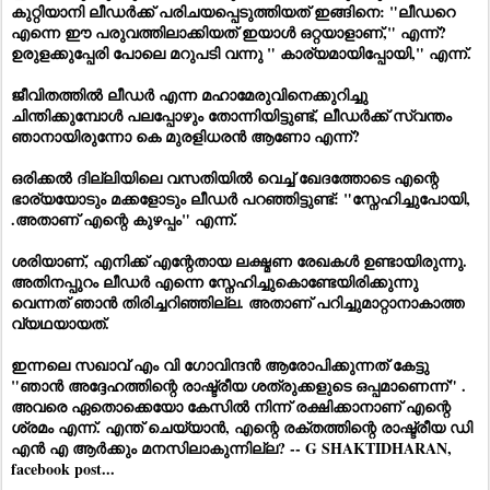
കുറ്റിയാനി ലീഡർക്ക് പരിചയപ്പെടുത്തിയത് ഇങ്ങിനെ: "ലീഡറെ
എന്നെ ഈ പരുവത്തിലാക്കിയത് ഇയാൾ ഒറ്റയാളാണ്," എന്ന്?
ഉരുളക്കുപ്പേരി പോലെ മറുപടി വന്നു " കാര്യമായിപ്പോയി," എന്ന്.
ജീവിതത്തിൽ ലീഡർ എന്ന മഹാമേരുവിനെക്കുറിച്ചു
ചിന്തിക്കുമ്പോൾ പലപ്പോഴും തോന്നിയിട്ടുണ്ട്, ലീഡർക്ക് സ്വന്തം
ഞാനായിരുന്നോ കെ മുരളിധരൻ ആണോ എന്ന്?
ഒരിക്കൽ ദില്ലിയിലെ വസതിയിൽ വെച്ച് ഖേദത്തോടെ എന്റെ
ഭാര്യയോടും മക്കളോടും ലീഡർ പറഞ്ഞിട്ടുണ്ട്: "സ്നേഹിച്ചുപോയി,
.അതാണ് എന്റെ കുഴപ്പം" എന്ന്.
ശരിയാണ്, എനിക്ക് എന്റേതായ ലക്ഷ്മണ രേഖകൾ ഉണ്ടായിരുന്നു.
അതിനപ്പുറം ലീഡർ എന്നെ സ്നേഹിച്ചുകൊണ്ടേയിരിക്കുന്നു
വെന്നത് ഞാൻ തിരിച്ചറിഞ്ഞില്ല. അതാണ് പറിച്ചുമാറ്റാനാകാത്ത
വ്യഥയായത്.
ഇന്നലെ സഖാവ് എം വി ഗോവിന്ദൻ ആരോപിക്കുന്നത് കേട്ടു
"ഞാൻ അദ്ദേഹത്തിന്റെ രാഷ്ട്രീയ ശത്രുക്കളുടെ ഒപ്പമാണെന്ന്" .
അവരെ ഏതൊക്കെയോ കേസിൽ നിന്ന് രക്ഷിക്കാനാണ് എന്റെ
ശ്രമം എന്ന്. എന്ത് ചെയ്യാൻ, എന്റെ രക്തത്തിന്റെ രാഷ്ട്രീയ ഡി
എൻ എ ആർക്കും മനസിലാകുന്നില്ല? -- G SHAKTIDHARAN,
facebook post...