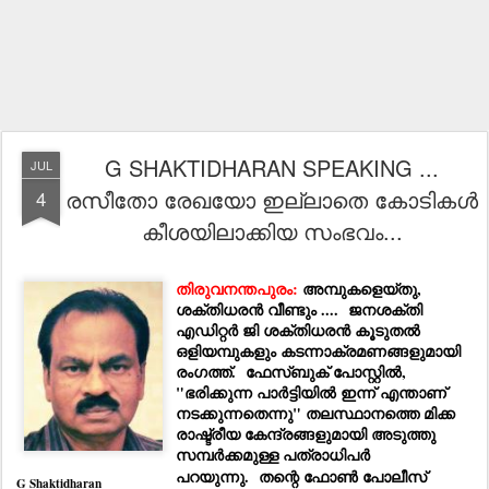
G SHAKTIDHARAN SPEAKING ...
JUL
രസീതോ രേഖയോ ഇല്ലാതെ കോടികൾ
4
കീശയിലാക്കിയ സംഭവം...
തിരുവനന്തപുരം:
അമ്പുകളെയ്തു,
ശക്തിധരൻ വീണ്ടും .... ജനശക്‌തി
എഡിറ്റർ ജി ശക്തിധരൻ കൂടുതൽ
ഒളിയമ്പുകളും കടന്നാക്രമണങ്ങളുമായി
രംഗത്ത്. ഫേസ്ബുക് പോസ്റ്റിൽ,
"ഭരിക്കുന്ന പാർട്ടിയിൽ ഇന്ന് എന്താണ്
നടക്കുന്നതെന്നു" തലസ്ഥാനത്തെ മിക്ക
രാഷ്ട്രീയ കേന്ദ്രങ്ങളുമായി അടുത്തു
സമ്പർക്കമുള്ള പത്രാധിപർ
പറയുന്നു.
തന്റെ ഫോൺ പോലീസ്
G Shaktidharan