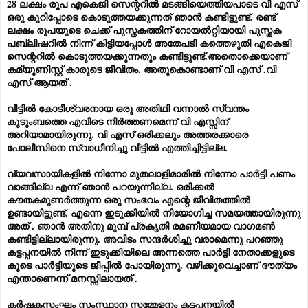
28 ലക്ഷം രൂപ എകെജി സെന്ററിൽ മടങ്ങിയെത്തിയപാടെ വി എസ്
ഒരു കുറിപ്പോടെ കൊടുത്തയക്കുന്നത് ഞാൻ കണ്ടിട്ടുണ്ട്. രണ്ട്
ലക്ഷം രൂപയുടെ ചെക്ക് പുസ്തകത്തിന് റോയൽറ്റിയായി പുസ്തക
പബ്ലിഷറിൽ നിന്ന് കിട്ടിയപ്പോൾ അതേപടി കത്തെഴുതി എകെജി
സെന്ററിൽ കൊടുത്തയക്കുന്നതും കണ്ടിട്ടുണ്ട്.അതൊക്കെയാണ്
കമ്യുണിസ്റ്റ് കാരുടെ ജീവിതം. അതുകൊണ്ടാണ് വി എസ് ,വി
എസ് ആയത്‌ .
വീട്ടിൽ കോടീശ്വരനായ ഒരു അതിഥി വന്നാൽ സ്വന്തം
കുടുംബത്തെ എവിടെ നിർത്തണമെന്ന് വി എസ്സിന്
അറിയാമായിരുന്നു. വി എസ് ഒരിക്കലും അത്തരക്കാരെ
പോലീസിനെ സ്വാധീനിച്ചു വീട്ടിൽ എത്തിച്ചിട്ടില്ല.
വ്യവസായികളിൽ നിന്നോ മുതലാളിമാരിൽ നിന്നോ പാർട്ടി പണം
വാങ്ങില്ല എന്ന്‌ ഞാൻ പറയുന്നില്ല. ഒരിക്കൽ
കൗതകമുണർത്തുന്ന ഒരു സംഭവം എന്റെ ജീവിതത്തിൽ
ഉണ്ടായിട്ടുണ്ട്. എന്നെ ഇടുക്കിയിൽ നിയോഗിച്ച സമയത്തായിരുന്നു
അത് . ഞാൻ അതിനു മുമ്പ് പ്രകൃതി രമണീയമായ വാഗമൺ
കണ്ടിട്ടില്ലായിരുന്നു. അവിടം സന്ദർശിച്ചു വരാമെന്നു പറഞ്ഞു
കട്ടപ്പനയിൽ നിന്ന് ഇടുക്കിയിലെ അന്നത്തെ പാർട്ടി നേതാക്കളുടെ
കൂടെ പാർട്ടിയുടെ ജീപ്പിൽ പോയിരുന്നു.
വഴിക്കുവെച്ചാണ് ദൗത്യം
എന്താണെന്ന് മനസ്സിലായത് .
കർഷകസംഘം സംസ്ഥാന സമ്മേളനം കട്ടപ്പനയിൽ