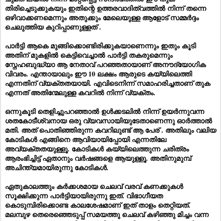
തിരിച്ചെടുക്കുകയും ഇതിന്റെ ഉത്തരവാദിത്വത്തിൽ നിന്ന് തന്നെ
ഒഴിവാക്കണമെന്നും അതുക്കും മേലെയുള്ള ആളോട് സമ്മർദ്ദം
ചെലുത്തിയ കുറിപ്പാണുള്ളത് .
പാർട്ടി ആകെ മുങ്ങിക്കൊണ്ടിരിക്കുകയാണെന്നും ഇതും കൂടി
അതിന് മുകളിൽ കെട്ടിവെച്ചാൽ പാർട്ടി തകരുമെന്നും
സ്നേഹബുദ്ധ്യാ ആ നേതാവ് പറഞ്ഞതായാണ് അനൗദ്യോഗിക
വിവരം. എന്തായാലും ഈ 10 ലക്ഷം ആരുടെ കയ്യിലെത്തി
എന്നതിന് വ്യക്തതയായി. എവിടെനിന്ന് സമാഹരിച്ചതാണ് തുക
എന്നത് അതിന്മേലുള്ള കവറിൽ നിന്ന് വ്യക്തം.
ഒന്നുകൂടി തെളിച്ചുപറഞ്ഞാൽ ഉൾക്കടലിൽ നിന്ന് ഉയർന്നുവന്ന
ശതകോടീശ്വനായ ഒരു വ്യവസായിയുടേതാണെന്നു ഓർത്താൽ
മതി. അത് പൊതിഞ്ഞിരുന്ന കവറിലുണ്ട് ആ പേര് . അതിലും വലിയ
കോടികൾ എങ്ങിനെ ആവിയായിപ്പോയി എന്നതിലേ
അവ്യക്തതയുള്ളൂ. കോടികൾ കയ്യിലെത്തുന്ന ചരിത്രം
ആരംഭിച്ചിട്ട് ഏതാനും വർഷങ്ങളെ ആയുള്ളൂ. അതിനുമുമ്പ്
അചിന്ത്യമായിരുന്നു കോടികൾ.
ഏതുകാലത്തും കർക്കശമായ ചെലവ് വരവ് കണക്കുകൾ
സൂക്ഷിക്കുന്ന പാർട്ടിയായിരുന്നു ഇത്. വിഭാഗീയത
കൊടുമ്പിരിക്കൊണ്ട കാലശേഷമാണ് ഇത് താളം തെറ്റിയത്.
മലമ്പുഴ തെരെഞ്ഞെടുപ്പ് സമയത്തു ചെലവ് കഴിഞ്ഞു മിച്ചം വന്ന