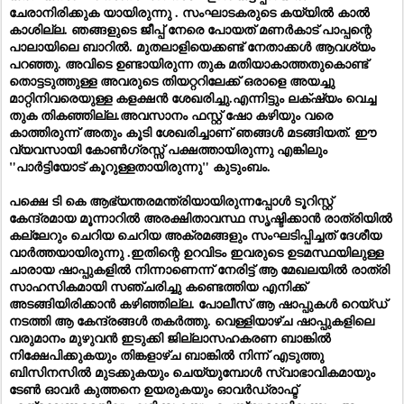
ചേരാനിരിക്കുക യായിരുന്നു . സംഘാടകരുടെ കയ്യിൽ കാൽ
കാശില്ല. ഞങ്ങളുടെ ജീപ്പ് നേരെ പോയത് മണർകാട് പാപ്പന്റെ
പാലായിലെ ബാറിൽ. മുതലാളിയെക്കണ്ട് നേതാക്കൾ ആവശ്യം
പറഞ്ഞു. അവിടെ ഉണ്ടായിരുന്ന തുക മതിയാകാത്തതുകൊണ്ട്
തൊട്ടടുത്തുള്ള അവരുടെ തിയറ്ററിലേക്ക് ഒരാളെ അയച്ചു
മാറ്റിനിവരെയുള്ള കളക്ഷൻ ശേഖരിച്ചു.എന്നിട്ടും ലക്‌ഷ്യം വെച്ച
തുക തികഞ്ഞില്ല.അവസാനം ഫസ്റ്റ് ഷോ കഴിയും വരെ
കാത്തിരുന്ന് അതും കൂടി ശേഖരിച്ചാണ് ഞങ്ങൾ മടങ്ങിയത്. ഈ
വ്യവസായി കോൺഗ്രസ്സ് പക്ഷത്തായിരുന്നു എങ്കിലും
"പാർട്ടിയോട് കൂറുള്ളതായിരുന്നു" കുടുംബം.
പക്ഷെ ടി കെ ആഭ്യന്തരമന്ത്രിയായിരുന്നപ്പോൾ ടൂറിസ്റ്റ്
കേന്ദ്രമായ മൂന്നാറിൽ അരക്ഷിതാവസ്ഥ സൃഷ്ടിക്കാൻ രാത്രിയിൽ
കല്ലേറും ചെറിയ ചെറിയ അക്രമങ്ങളും സംഘടിപ്പിച്ചത് ദേശീയ
വാർത്തയായിരുന്നു .ഇതിന്റെ ഉറവിടം ഇവരുടെ ഉടമസ്ഥയിലുള്ള
ചാരായ ഷാപ്പുകളിൽ നിന്നാണെന്ന് നേരിട്ട് ആ മേഖലയിൽ രാത്രി
സാഹസികമായി സഞ്ചരിച്ചു കണ്ടെത്തിയ എനിക്ക്
അടങ്ങിയിരിക്കാൻ കഴിഞ്ഞില്ല. പോലീസ് ആ ഷാപ്പുകൾ റെയ്ഡ്
നടത്തി ആ കേന്ദ്രങ്ങൾ തകർത്തു. വെള്ളിയാഴ്ച ഷാപ്പുകളിലെ
വരുമാനം മുഴുവൻ ഇടുക്കി ജില്ലാസഹകരണ ബാങ്കിൽ
നിക്ഷേപിക്കുകയും തിങ്കളാഴ്ച ബാങ്കിൽ നിന്ന് എടുത്തു
ബിസിനസിൽ മുടക്കുകയും ചെയ്യുമ്പോൾ സ്വാഭാവികമായും
ടേൺ ഓവർ കുത്തനെ ഉയരുകയും ഓവർഡ്രാഫ്ട്