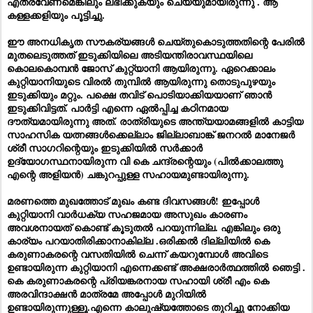
എത്രവേണമെങ്കിലും ലഭിക്കുകയും ചെയ്യുമായിരുന്നു . ആ
കള്ളക്കളിയും പൂട്ടിച്ചു.
ഈ അനധികൃത സൗകര്യങ്ങൾ ചെയ്തുകൊടുത്തതിന്റെ പേരിൽ
മുതലെടുത്തത് ഇടുക്കിയിലെ അടിയന്തിരാവസ്ഥയിലെ
കൊലകൊമ്പൻ ജോസ് കുറ്റ്യാനി ആയിരുന്നു. ഏറെക്കാലം
കുറ്റിയാനിയുടെ വിരൽ തുമ്പിൽ ആയിരുന്നു തൊടുപുഴയും
ഇടുക്കിയും മറ്റും. പക്ഷെ തവിട് പൊടിയാക്കിയയാണ് ഞാൻ
ഇടുക്കിവിട്ടത്. പാർട്ടി എന്നെ ഏൽപ്പിച്ച കഠിനമായ
ദൗത്യമായിരുന്നു അത്. രാത്രിയുടെ അന്ത്യയാമങ്ങളിൽ കാട്ടിയ
സാഹസിക യത്നങ്ങൾക്കെല്ലാം ജില്ലാബാങ്ക് ജനറൽ മാനേജർ
ശ്രീ സാഗറിന്റെയും ഇടുക്കിയിൽ സർക്കാർ
ഉദ്യോഗസ്ഥനായിരുന്ന വി കെ ചന്ദ്രന്റെയും (പിൽക്കാലത്തു
എന്റെ അളിയൻ) ചങ്കുറപ്പുള്ള സഹായമുണ്ടായിരുന്നു.
മരണത്തെ മുഖത്തോട് മുഖം കണ്ട ദിവസങ്ങൾ! ഇപ്പോൾ
കുറ്റിയാനി വാർധക്യ സഹജമായ അസുഖം കാരണം
അവശനായത് കൊണ്ട് കൂടുതൽ പറയുന്നില്ല. എങ്കിലും ഒരു
കാര്യം പറയാതിരിക്കാനാകില്ല .ഒരിക്കൽ ദില്ലിയിൽ കെ
കരുണാകരന്റെ വസതിയിൽ ചെന്ന് കയറുമ്പോൾ അവിടെ
ഉണ്ടായിരുന്ന കുറ്റിയാനി എന്നെക്കണ്ട് അക്ഷരാർത്ഥത്തിൽ ഞെട്ടി .
കെ കരുണാകരന്റെ പ്രിയങ്കരനായ സഹായി ശ്രീ എം കെ
അരവിന്ദാക്ഷൻ മാത്രമേ അപ്പോൾ മുറിയിൽ
ഉണ്ടായിരുന്നുള്ളൂ.എന്നെ കാലുഷ്യത്തോടെ തുറിച്ചു നോക്കിയ