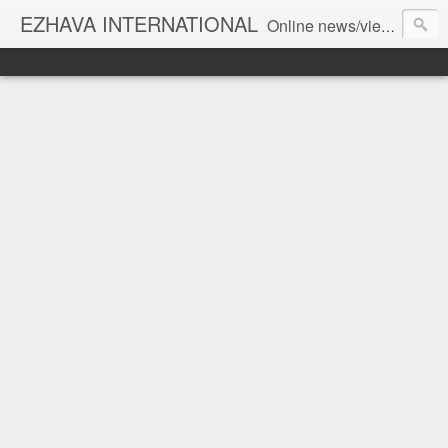
EZHAVA INTERNATIONAL
Online news/views JOURNAL... Connecting the community worldwide Editorial Director: Prem Chandran