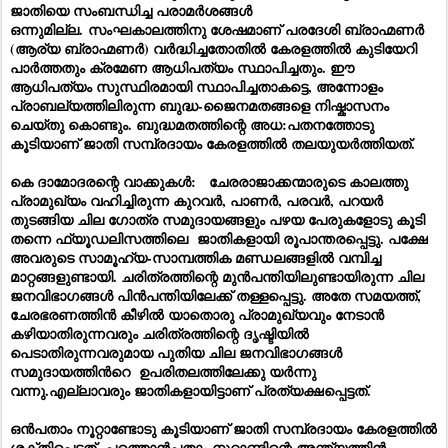
ജാതിയെ സംബന്ധിച്ച പരാമർശങ്ങൾ
ഒന്നുമില്ല. സംഘകാലത്തിനു ശേഷമാണ് പരദേശി ബ്രാഹ്മണർ
(ആര്യ ബ്രാഹ്മണർ) വർദ്ധിച്ചതോതിൽ കേരളത്തിൽ കുടിയേറി
പാർത്തതും ക്രമേണ ആധിപത്യം സ്ഥാപിച്ചതും. ഈ
ആധിപത്യം സുസ്ഥിരമായി സ്ഥാപിച്ചതാകട്ടെ, അന്നോളം
പ്രാബല്യത്തിലിരുന്ന ബുദ്ധ-ജൈനമതങ്ങളെ നിഷ്കാസനം
ചെയ്തു കൊണ്ടും. ബുദ്ധമതത്തിന്റെ അധ:പതനത്തോടു
കൂടിയാണ് ജാതി സമ്പ്രദായം കേരളത്തിൽ തലയുയർത്തിയത്.
കെ ദാമോദരന്റെ വാക്കുകൾ: ചേരരാജാക്കന്മാരുടെ കാലത്തു
പ്രാമുഖ്യം വഹിച്ചിരുന്ന കുറവർ, പാണർ, പരവർ, പറയർ
തുടങ്ങിയ ചില ഗോത്ര സമുദായങ്ങളും പഴയ പേരുകളോടു കൂടി
തന്നെ ഫ്യൂഡലിസത്തിലെ ജാതികളായി രൂപാന്തരപ്പെട്ടു. പക്ഷേ
അവരുടെ സാമൂഹ്യ-സാമ്പത്തിക മണ്ഡലങ്ങളിൽ വമ്പിച്ച
മാറ്റങ്ങളുണ്ടായി. ചരിത്രത്തിന്റെ മുൻപന്തിയിലുണ്ടായിരുന്ന ചില
ജനവിഭാഗങ്ങൾ പിൻപന്തിയിലേക്ക്‌ തള്ളപ്പെട്ടു. അതേ സമയത്ത്,
ചേരഭരണത്തിൻ കീഴിൽ യാതൊരു പ്രാമുഖ്യവും നേടാൻ
കഴിയാതിരുന്നവരും ചരിത്രത്തിന്റെ ദൃഷ്ടിയിൽ
പെടാതിരുന്നവരുമായ പുതിയ ചില ജനവിഭാഗങ്ങൾ
സമുദായത്തിൻറെ ഉപരിതലത്തിലേക്കു യർന്നു
വന്നു.എല്ലാവരും ജാതികളായിട്ടാണ് പ്രത്യക്ഷപ്പെട്ടത്.
ഒൻപതാം നൂറ്റാണ്ടോടു കൂടിയാണ് ജാതി സമ്പ്രദായം കേരളത്തിൽ
ശക്തിപ്പെട്ടത്. പത്തൊൻപതാം നൂറ്റാണ്ടിന്റെ അന്ത്യത്തിൻ