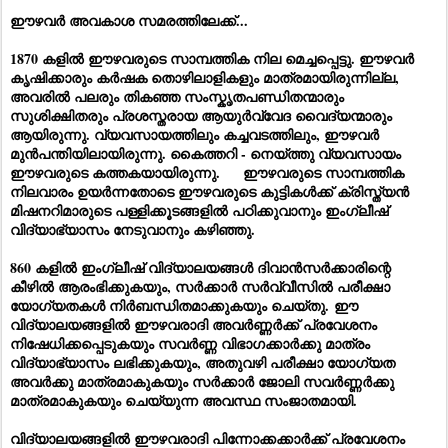
ഈഴവർ അവകാശ സമരത്തിലേക്ക്...
1870 കളിൽ ഈഴവരുടെ സാമ്പത്തിക നില മെച്ചപ്പെട്ടു. ഈഴവർ
കൃഷിക്കാരും കർഷക തൊഴിലാളികളും മാത്രമായിരുന്നില്ല,
അവരിൽ പലരും തികഞ്ഞ സംസ്കൃതപണ്ഡിതന്മാരും
സുശിക്ഷിതരും പ്രശസ്തരായ ആയുർവ്വേദ വൈദ്യന്മാരും
ആയിരുന്നു. വ്യവസായത്തിലും കച്ചവടത്തിലും, ഈഴവർ
മുൻപന്തിയിലായിരുന്നു. കൈത്തറി - നെയ്ത്തു വ്യവസായം
ഈഴവരുടെ കത്തകയായിരുന്നു. ഈഴവരുടെ സാമ്പത്തിക
നിലവാരം ഉയർന്നതോടെ ഈഴവരുടെ കുട്ടികൾക്ക് ക്രിസ്ത്യൻ
മിഷനറിമാരുടെ പള്ളിക്കൂടങ്ങളിൽ പഠിക്കുവാനും ഇംഗ്ലീഷ്
വിദ്യാഭ്യാസം നേടുവാനും കഴിഞ്ഞു.
860 കളിൽ ഇംഗ്ലീഷ് വിദ്യാലയങ്ങൾ ദിവാൻസർക്കാരിന്റെ
കീഴിൽ ആരംഭിക്കുകയും, സർക്കാർ സർവ്വീസിൽ പരീക്ഷാ
യോഗ്യതകൾ നിർബന്ധിതമാക്കുകയും ചെയ്തു. ഈ
വിദ്യാലയങ്ങളിൽ ഈഴവരാദി അവർണ്ണർക്ക് പ്രവേശനം
നിഷേധിക്കപ്പെടുകയും സവർണ്ണ വിഭാഗക്കാർക്കു മാത്രം
വിദ്യാഭ്യാസം ലഭിക്കുകയും, അതുവഴി പരീക്ഷാ യോഗ്യത
അവർക്കു മാത്രമാകുകയും സർക്കാർ ജോലി സവർണ്ണർക്കു
മാത്രമാകുകയും ചെയ്യുന്ന അവസ്ഥ സംജാതമായി.
വിദ്യാലയങ്ങളിൽ ഈഴവരാദി പിന്നോക്കക്കാർക്ക് പ്രവേശനം