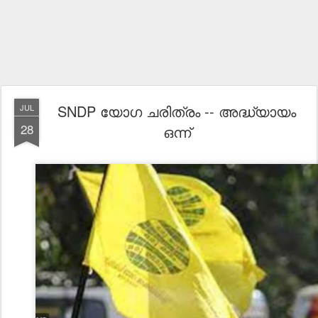
SNDP യോഗ ചരിത്രം -- അദ്ധ്യായം
JUL
28
ഒന്ന്