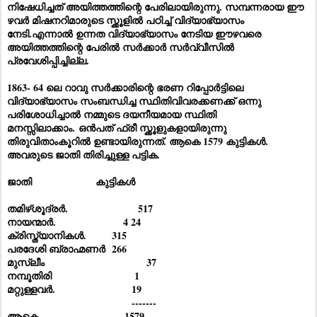
നിഷേധിച്ചത് അയിത്തത്തിന്റെ പേരിലായിരുന്നു. സമ്പന്നരായ ഈ
ഴവർ മിഷനറിമാരുടെ സ്ക്കൂളിൽ പഠിച്ച് വിദ്യാഭ്യാസം
നേടി.എന്നാൽ ഉന്നത വിദ്യാഭ്യാസം നേടിയ ഈഴവരെ
അയിത്തത്തിന്റെ പേരിൽ സർക്കാർ സർവ്വീസിൽ
പ്രവേശിപ്പിച്ചില്ല.
1863- 64 ലെ റാവു സർക്കാരിന്റെ ഭരണ റിപ്പോർട്ടിലെ
വിദ്യാഭ്യാസം സംബന്ധിച്ച സ്ഥിതിവിവരക്കണക്ക് ഒന്നു
പരിശോധിച്ചാൽ നമ്മുടെ ദയനീയമായ സ്ഥിതി
മനസ്സിലാക്കാം. ഒൻപത് ഫ്രീ സ്ക്കൂളുകളായിരുന്നു
തിരുവിതാംകൂറിൽ ഉണ്ടായിരുന്നത്. ആകെ 1579 കുട്ടികൾ.
അവരുടെ ജാതി തിരിച്ചുള്ള പട്ടിക.
ജാതി കുട്ടികൾ
തമിഴ്ശൂദ്രർ. 517
നായന്മാർ. 4 24
ക്രിസ്ത്യാനികൾ. 315
പരദേശി ബ്രാഹ്മണർ 266
മുസ്ലീം 37
നമ്പൂതിരി 1
മറ്റുള്ളവർ. 19
-------
ആകെ 1579