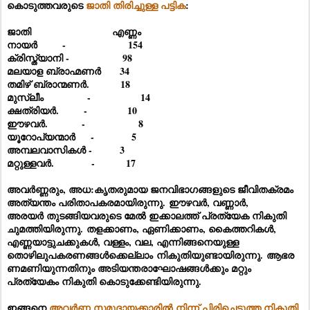
കൊടുത്തവരുടെ
ജാതി തിരിച്ചുള്ള പട്ടിക
:
ജാതി എണ്ണം
നായർ - 154
ക്രിസ്ത്യാനി - 98
മലയാള ബ്രാഹ്മണർ 34
തമിഴ് ബ്രാന്മണർ. 18
മുസ്ലീം - 14
ക്ഷത്രിയർ. - 10
ഈഴവർ. - 8
യൂറോപ്യന്മാർ - 5
അമ്പലവാസികൾ - 3
മറ്റുള്ളവർ. - 17
അവർണ്ണരും, അധ:കൃതരുമായ ജനവിഭാഗങ്ങളുടെ ജീവിതക്രമം
അത്യന്തം പരിതാപകരമായിരുന്നു.
ഈഴവർ, വണ്ണാർ,
അരയർ തുടങ്ങിയവരുടെ മേൽ ഇക്കാലത്ത് പ്രത്യേക നികുതി
ചുമത്തിയിരുന്നു. തളക്കാണം, ഏണിക്കാണം, കൈത്തറികൾ,
എണ്ണയാട്ടുചക്കുകൾ, വള്ളം, വല, എന്നിങ്ങനെയുള്ള
തൊഴിലുപകരണങ്ങൾക്കെല്ലാം
നികുതിയുണ്ടായിരുന്നു.
ആഭര
ണമണിയുന്നതിനും അടിയന്തരാഘോഷങ്ങൾക്കും മറ്റും
പ്രത്യേകം നികുതി കൊടുക്കേണ്ടിയിരുന്നു.
ഇങ്ങനെ
അവർണ്ണ സമുദായക്കാരിൽ നിന്ന് പിരിച്ചെടുത്ത നികുതി