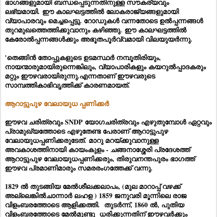
ഭാഗങ്ങളുമായി ബന്ധപ്പെടുന്നതിനുള്ള സൗകര്യവും
ലഭ്യമായി. ഈ കാലഘട്ടത്തിൽ ലോകരാജ്യങ്ങളുമായി
വ്യാപാരവും മെച്ചപ്പെട്ടു. റോഡുകൾ വന്നതോടെ ഉൽപ്പന്നങ്ങൾ
തുറമുഖത്തെത്തിക്കുവാനും കഴിഞ്ഞു. ഈ കാലഘട്ടത്തിൽ
കേരോൽപ്പന്നങ്ങൾക്കും അഭൂതപൂർവ്വമായി വിലയുയർന്നു.
'തെങ്ങിൻ തോപ്പുകളുടെ ഉടമസ്ഥർ നമ്പൂതിരിയും,
നായന്മാരുമായിരുന്നെങ്കിലും, വ്യാപാരികളും കയറുൽപ്പാദകരും
മറ്റും ഈഴവരായിരുന്നു.എന്നതാണ് ഈഴവരുടെ
സാമ്പത്തികാഭിവൃത്തിക്ക് കാരണമായത്.
ആറാട്ടുപുഴ വേലായുധ പ്പണിക്കർ
ഈഴവ ചരിത്രവും SNDP യോഗചരിത്രവും എഴുതുമ്പോൾ ഏറ്റവും
പ്രാമുഖ്യത്തോടെ എഴുതേണ്ട പേരാണ് ആറാട്ടുപുഴ
വേലായുധപ്പണിക്കരുടേത്. മാറു മറയ്ക്കുവാനുള്ള
അവകാശത്തിനായി കായംകുളം - ചങ്ങനാശ്ശേരി പ്രദേശത്ത്
ആറാട്ടുപുഴ വേലായുധപ്പണിക്കരും, തിരുവനന്തപുരം ഭാഗത്ത്
ഈഴവ പ്രമാണിമാരും സമരരംഗത്തേക്ക് വന്നു.
1829 ൽ തുടങ്ങിയ മേൽശീലക്കലാപം, (മുല മാറാപ്പ് വഴക്ക്
അല്ലെങ്കിൽചാന്നാർ ലഹള ) 1859 ജനുവരി മൂന്നിലെ രാജ
വിളംബരത്തോടെ ആളിക്കത്തി. തുടർന്ന്, 1860 ൽ, പുതിയ
വിളംബരത്തോടെ മേൽമുണ്ടു ധരിക്കുന്നതിന് ഈഴവർക്കും