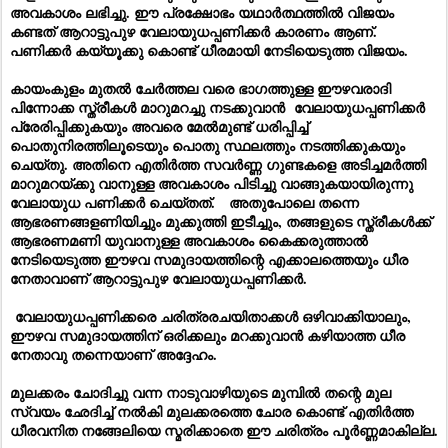
അവകാശം ലഭിച്ചു. ഈ പ്രക്ഷോഭം യഥാർത്ഥത്തിൽ വിജയം
കണ്ടത് ആറാട്ടുപുഴ വേലായുധപ്പണിക്കർ കാരണം ആണ്.
പണിക്കർ കയ്യൂക്കു കൊണ്ട് ധീരമായി നേടിയെടുത്ത വിജയം.
കായംകുളം മുതൽ ചേർത്തല വരെ ഭാഗത്തുള്ള ഈഴവരാദി
പിന്നോക്ക സ്ത്രീകൾ മാറുമറച്ചു നടക്കുവാൻ വേലായുധപ്പണിക്കർ
പ്രേരിപ്പിക്കുകയും അവരെ മേൽമുണ്ട് ധരിപ്പിച്ച്
പൊതുനിരത്തിലൂടെയും പൊതു സ്ഥലത്തും നടത്തിക്കുകയും
ചെയ്തു. അതിനെ എതിർത്ത സവർണ്ണ ഗുണ്ടകളെ അടിച്ചമർത്തി
മാറുമറയ്ക്കു വാനുള്ള അവകാശം പിടിച്ചു വാങ്ങുകയായിരുന്നു
വേലായുധ പണിക്കർ ചെയ്തത്. അതുപോലെ തന്നെ
ആഭരണങ്ങളണിയിച്ചും മുക്കുത്തി ഇടീച്ചും, തങ്ങളുടെ സ്ത്രീകൾക്ക്
ആഭരണമണി യുവാനുള്ള അവകാശം കൈക്കരുത്താൽ
നേടിയെടുത്ത ഈഴവ സമുദായത്തിന്റെ എക്കാലത്തെയും ധീര
നേതാവാണ് ആറാട്ടുപുഴ വേലായുധപ്പണിക്കർ.
വേലായുധപ്പണിക്കരെ ചരിത്രരചയിതാക്കൾ ഒഴിവാക്കിയാലും,
ഈഴവ സമുദായത്തിന് ഒരിക്കലും മറക്കുവാൻ കഴിയാത്ത ധീര
നേതാവു തന്നെയാണ് അദ്ദേഹം.
മുലക്കരം ചോദിച്ചു വന്ന നാടുവാഴിയുടെ മുമ്പിൽ തന്റെ മുല
സ്വയം ഛേദിച്ച് നൽകി മുലക്കരത്തെ ചോര കൊണ്ട് എതിർത്ത
ധീരവനിത നങ്ങേലിയെ സ്മരിക്കാതെ ഈ ചരിത്രം പൂർണ്ണമാകില്ല.