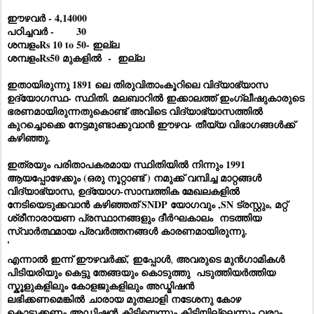
ഈഴവർ - 4,14000
പഠിച്ചവർ - 30
ശമ്പളംRs 10 to 50- ഇല്ല
ശമ്പളംRs50 മുകളിൽ - ഇല്ല
ഇതായിരുന്നു 1891 ലെ തിരുവിതാംകൂറിലെ വിദ്യാഭ്യാസ
ഉദ്യോഗസ്ഥ- സ്ഥിതി. മലബാറിൽ ഇക്കാലത്ത് ഇംഗ്ലീഷുകാരുടെ
ഭരണമായിരുന്നതുകൊണ്ട് അവിടെ വിദ്യാഭ്യാസത്തിൽ
കുറച്ചൊക്കെ നേട്ടമുണ്ടാക്കുവാൻ ഈഴവ- തീയ്യ വിഭാഗങ്ങൾക്ക്
കഴിഞ്ഞു.
ഇത്രയും പരിതാപകരമായ സ്ഥിതിയിൽ നിന്നും 1991
ആയപ്പോഴേക്കും (ഒരു നൂറ്റാണ്ട് ) നമുക്ക് വമ്പിച്ച മാറ്റങ്ങൾ
വിദ്യാഭ്യാസ, ഉദ്യോഗ-സാമ്പത്തിക മേഖലകളിൽ
നേടിയെടുക്കവാൻ കഴിഞ്ഞത് SNDP യോഗവും ,SN ട്രസ്റ്റും, മറ്റ്
ശ്രീനാരായണ പ്രസ്ഥാനങ്ങളും ദീർഘകാലം നടത്തിയ
സ്വാർത്ഥമായ പ്രവർത്തനങ്ങൾ കാരണമായിരുന്നു.
'
,
എന്നാൽ ഇന്ന് ഈഴവർക്ക്,
ഇപ്പോൾ
അവരുടെ മുൻഗാമികൾ
പിടിയരിയും കെട്ടു തേങ്ങയും കൊടുത്തു പടുത്തിയർത്തിയ
സ്കൂളുകളിലും കോളജുകളിലും അഡ്മിഷൻ
ലഭിക്കണമെങ്കിൽ
ചാരായ മുതലാളി
നടേശനു കോഴ
കൊടുക്കണം.
അഡ്മിഷൻ
കിട്ടിയെന്നും കിട്ടിയില്ലെന്നും വരാം.