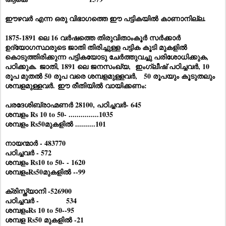
ഈഴവർ എന്ന ഒരു വിഭാഗത്തെ ഈ പട്ടികയിൽ കാണാനില്ല.
1875-1891 ലെ 16 വർഷത്തെ തിരുവിതാംകൂർ സർക്കാർ
ഉദ്യോഗസ്ഥരുടെ ജാതി തിരിച്ചുള്ള പട്ടിക കൂടി മുകളിൽ
കൊടുത്തിരിക്കുന്ന പട്ടികയോടു ചേർത്തുവച്ചു പരിശോധിക്കുക,
പഠിക്കുക. ജാതി, 1891 ലെ ജനസംഖ്യ, ഇംഗ്ലീഷ് പഠിച്ചവർ, 10
രൂപ മുതൽ 50 രൂപ വരെ ശമ്പളമുള്ളവർ, 50 രൂപയും കൂടുതലും
ശമ്പളമുള്ളവർ. ഈ രീതിയിൽ വായിക്കണം:
പരദേശിബ്രാഹ്മണർ 28100, പഠിച്ചവർ- 645
ശമ്പളം Rs 10 to 50- ...............1035
ശമ്പളം Rs50മുകളിൽ ..........101
നായന്മാർ - 483770
പഠിച്ചവർ - 572
ശമ്പളം Rs10 to 50- - 1620
ശമ്പളംRs50മുകളിൽ --99
ക്രിസ്ത്യാനി -526900
പഠിച്ചവർ - 534
ശമ്പളംRs 10 to 50--95
ശമ്പള Rs50 മുകളിൽ -21