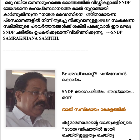
ഒരു വലിയ ജനസമൂഹത്തെ മൊത്തത്തിൽ വിഡ്ഢികളാക്കി SNDP
യോഗമെന്ന മഹാപ്രസ്ഥാനത്തെ കാൽ നൂറ്റാണ്ടായി
കാർന്നുതിന്നുന്ന "നടേശ വൈറസിനെ" ശ്രീനാരായണ
പ്രസ്ഥാനങ്ങളിൽ നിന്ന് തുടച്ചു നീക്കുവാനുള്ള SNDP സംരക്ഷണ
സമിതിയുടെ പ്രവർത്തനങ്ങൾക്ക് ശക്തി പകരുവാൻ ഈ ലഘു
SNDP ചരിത്രം ഉപകരിക്കുമെന്ന് വിശ്വസിക്കുന്നു. ---SNDP
SAMRAKSHANA SAMITHI.
==================================
By അഡ്വക്കേറ്റ് S.ചന്ദ്രസേനൻ,
കൊല്ലം
SNDP യോഗചരിത്രം അദ്ധ്യായം -
ഒന്ന്
ജാതി സമ്പ്രദായം കേരളത്തിൽ
കു
മാരനാശാന്റെ വാക്കുകളിലൂടെ:
"ഭാരത വർഷത്തിൽ ജാതി
ചെയ്തിട്ടുള്ളതും ചെയ്തു