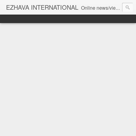
EZHAVA INTERNATIONAL
Online news/views JOURNAL... Connecting the community worldwide Editorial Director: Prem Chandran