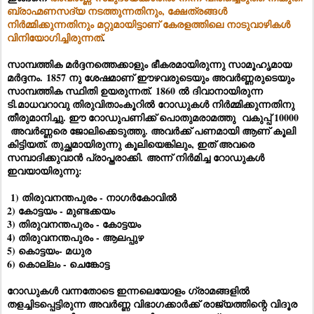
ബ്രാഹ്മണസദ്യ നടത്തുന്നതിനും, ക്ഷേത്രങ്ങൾ
നിർമ്മിക്കുന്നതിനും മറ്റുമായിട്ടാണ് കേരളത്തിലെ നാടുവാഴികൾ
വിനിയോഗിച്ചിരുന്നത്
.
സാമ്പത്തിക മർദ്ദനത്തെക്കാളും ഭീകരമായിരുന്നു സാമൂഹൃമായ
മർദ്ദനം. 1857 നു ശേഷമാണ് ഈഴവരുടെയും അവർണ്ണരുടെയും
സാമ്പത്തിക സ്ഥിതി ഉയരുന്നത്. 1860 ൽ ദിവാനായിരുന്ന
ടി.മാധവറാവു തിരുവിതാംകൂറിൽ റോഡുകൾ നിർമ്മിക്കുന്നതിനു
തീരുമാനിച്ചു. ഈ റോഡുപണിക്ക് പൊതുമരാമത്തു വകുപ്പ് 10000
അവർണ്ണരെ ജോലിക്കെടുത്തു. അവർക്ക് പണമായി ആണ് കൂലി
കിട്ടിയത്. തുച്ഛമായിരുന്നു കൂലിയെങ്കിലും, ഇത് അവരെ
സമ്പാദിക്കുവാൻ പ്രാപ്തരാക്കി.
അന്ന് നിർമിച്ച റോഡുകൾ
ഇവയായിരുന്നു:
1) തിരുവനന്തപുരം - നാഗർകോവിൽ
2) കോട്ടയം - മുണ്ടക്കയം
3) തിരുവനന്തപുരം - കോട്ടയം
4) തിരുവനന്തപുരം - ആലപ്പുഴ
5) കൊട്ടയം- മധുര
6) കൊല്ലം - ചെങ്കോട്ട
റോഡുകൾ വന്നതോടെ ഇന്നലെയോളം ഗ്രാമങ്ങളിൽ
തളച്ചിടപ്പെട്ടിരുന്ന അവർണ്ണ വിഭാഗക്കാർക്ക് രാജ്യത്തിന്റെ വിദൂര