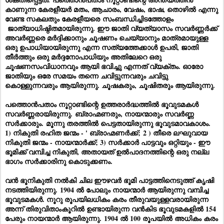
കാണുന്ന കേരളീയർ മതം, ആചാരം, വേഷം, ഭാഷ, തൊഴിൽ എന്നു
വേണ്ട സകലതും കേരളീയരെ
സംബന്ധിച്ചിടത്തോളം
ജാത്യാധിഷ്ഠിതമായിരുന്നു. ഈ ജാതി വ്യത്യാസം സവർണ്ണർക്ക്
അവർണ്ണരെ മർദ്ദിക്കാനും ചൂഷണം ചെയ്യാനും മാത്രമായുള്ള
ഒരു ഉപാധിയായിരുന്നു എന്ന സത്യത്തേക്കാൾ ഉപരി, ജാതി
തീർത്തും ഒരു മർദ്ദനോപാധിയും അതിലേറെ ഒരു
ചൂഷണസംവിധാനവും ആയി ഭവിച്ചു എന്നത് വ്യക്തം. ഓരോ
ജാതിയും ഒരേ സമയം തന്നെ ചവിട്ടുന്നവരും ചവിട്ടു
കൊള്ളുന്നവരും ആയിരുന്നു. ചൂഷകരും, ചൂഷിതരും ആയിരുന്നു.
പത്തൊൻപതാം നൂറ്റാണ്ടിന്റെ ഉത്തരാർദ്ധത്തിൽ ഭൂവുടമകൾ
സവർണ്ണരായിരുന്നു. ബ്രാഹ്മണരും, നായന്മാരും സവർണ്ണ
സർക്കാരും. മൂന്നു തരത്തിൽ പെട്ടതായിരുന്നു ഭൂവുടമാവകാശം.
1) നികുതി രഹിത ജന്മം - ' ബ്രാഹ്മണർക്ക്; 2 ) തീരെ ലഘുവായ
നികുതി ജന്മം - നായന്മാർക്ക്; 3) സർക്കാർ പാട്ടവും ഒറ്റിയും - ഈ
ഭൂമിക്ക് വമ്പിച്ച നികുതി, അതായത് ഉൽപാദനത്തിന്റെ ഒരു നല്ല
ഭാഗം സർക്കാരിനു കൊടുക്കണം.
വൻ ഭൂനികുതി നൽകി ചില ഈഴവർ ഭൂമി പാട്ടത്തിനെടുത്ത് കൃഷി
നടത്തിയിരുന്നു. 1904 ൽ പോലും നായന്മാർ ആയിരുന്നു വമ്പിച്ച
ഭൂവുടമകൾ. നൂറു രൂപയിലധികം കരം തീരുവയുള്ളവരായിരുന്ന
അന്ന് തിരുവിതാംകൂറിൽ ഉണ്ടായിരുന്ന വൻകിട ഭൂവുടമകളിൽ 154
പേരും നായന്മാർ ആയിരുന്നു. 1904 ൽ 100 രൂപയിൽ അധികം കരം