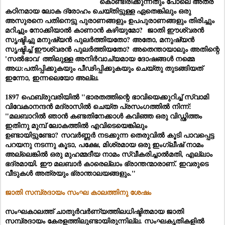
കൊണ്ടിരിക്കുന്നതും പോലെ അത്ര
കഠിനമായ ലോക ദ്രോഹം ചെയ്തിട്ടുള്ള ഏതെങ്കിലും ഒരു
അസുരനെ പതിനെട്ടു പുരാണങ്ങളും ഉപപുരാണങ്ങളും തിരിച്ചും
മറിച്ചും നോക്കിയാൽ കാണാൻ കഴിയുമോ? ജാതി ഈശ്വരൻ
സൃഷ്ടിച്ചു മനുഷ്യൻ പുലർത്തിയതോ? അതോ, മനുഷ്യൻ
സൃഷ്ടിച്ച് ഈശ്വരൻ പുലർത്തിയതോ? അതെന്തായാലും അതിന്റെ
'സൽഭാവ' ത്തിലുള്ള അനിർവാച്യമായ ദോഷങ്ങൾ നമ്മെ
അധ:പതിപ്പിക്കുകയും പീഢിപ്പിക്കുകയും ചെയ്തു തുടങ്ങിയത്
ഇന്നോ, ഇന്നലെയോ അല്ല.
1897 ഫെബ്രുവരിയിൽ "ഭാരതത്തിന്റെ ഭാവിയെക്കുറിച്ച് സ്വാമി
വിവേകാനന്ദൻ മദ്രാസിൽ ചെയ്ത പ്രസംഗത്തിൽ നിന്ന്:
"മലബാറിൽ ഞാൻ കണ്ടതിനേക്കാൾ കവിഞ്ഞ ഒരു വിഡ്ഢിത്തം
ഇതിനു മുമ്പ് ലോകത്തിൽ എവിടെയെങ്കിലും
ഉണ്ടായിട്ടുണ്ടോ? സവർണ്ണർ നടക്കുന്ന തെരുവിൽ കൂടി പാവപ്പെട്ട
പറയനു നടന്നു കൂടാ, പക്ഷേ, മിശ്രമായ ഒരു ഇംഗ്ലീഷ് നാമം
അല്ലെങ്കിൽ ഒരു മുഹമ്മദീയ നാമം സ്വീകരിച്ചാൽമതി, എല്ലാം
ഭദ്രമായി. ഈ മലബാർ കാരെല്ലാം ഭ്രാന്തന്മാരാണ്. ഇവരുടെ
വീടുകൾ അത്രയും ഭ്രാന്താലയങ്ങളും."
ജാതി സമ്പ്രദായം സംഘ കാലത്തിനു ശേഷം
സംഘകാലത്ത് ചാതുർവർണ്യത്തിലധിഷ്ടിതമായ ജാതി
സമ്പ്രദായം കേരളത്തിലുണ്ടായിരുന്നില്ല. സംഘകൃതികളിൽ