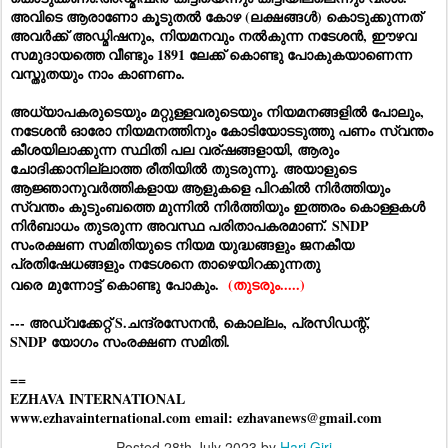
അവിടെ ആരാണോ കൂടുതൽ കോഴ (ലക്ഷങ്ങൾ) കൊടുക്കുന്നത്
അവർക്ക് അഡ്മിഷനും, നിയമനവും നൽകുന്ന നടേശൻ, ഈഴവ
സമുദായത്തെ വീണ്ടും 1891 ലേക്ക് കൊണ്ടു പോകുകയാണെന്ന
വസ്തുതയും നാം കാണണം.
അധ്യാപകരുടെയും മറ്റുള്ളവരുടെയും നിയമനങ്ങളിൽ പോലും,
നടേശൻ ഓരോ നിയമനത്തിനും കോടിയോടടുത്തു പണം സ്വന്തം
കീശയിലാക്കുന്ന സ്ഥിതി പല വര്ഷങ്ങളായി, ആരും
ചോദിക്കാനില്ലാത്ത രീതിയിൽ തുടരുന്നു. അയാളുടെ
ആജ്ഞാനുവർത്തികളായ ആളുകളെ പിറകിൽ നിർത്തിയും
സ്വന്തം കുടുംബത്തെ മുന്നിൽ നിർത്തിയും ഇത്തരം കൊള്ളകൾ
നിർബാധം തുടരുന്ന അവസ്ഥ പരിതാപകരമാണ്.
SNDP
സംരക്ഷണ സമിതിയുടെ നിയമ യുദ്ധങ്ങളും ജനകീയ
പ്രതിഷേധങ്ങളും നടേശനെ താഴെയിറക്കുന്നതു
വരെ
മുന്നോട്ട്
കൊണ്ടു
പോകും.
(തുടരും.....)
--- അഡ്വക്കേറ്റ് S.ചന്ദ്രസേനൻ, കൊല്ലം, പ്രസിഡന്റ്,
SNDP യോഗം സംരക്ഷണ സമിതി.
==
EZHAVA INTERNATIONAL
www.ezhavainternational.com email: ezhavanews@gmail.com
Posted
28th July 2023
by
Hari Giri