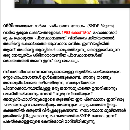
ശ്രീ
നാരായണ ധർമ്മ
പരിപാലന
യോഗം (SNDP Yogam)
വലിയ ഉദ്ദേശ ലക്ഷ്യങ്ങളോടെ
1903 മെയ്
15ന്
മഹാരഥന്മാർ
രൂപം കൊടുത്ത പ്രസ്ഥാനമാണ്.
വിധിവൈപരീത്യത്താൽ,
അതിന്റെ കൊല്ലത്തെ ആസ്ഥാന മന്ദിരം ഇന്ന് ജപ്തിയിൽ
ആണ്.
അതിന്റെ ആസ്തികൾ തലപ്പത്തിരുന്നു കൊള്ളയടിക്കുന്ന
ഒരു നേതൃത്വം ശ്രീനാരായണീയ പ്രസ്ഥാനങ്ങൾക്ക്
മൊത്തത്തിൽ തന്നെ ഇന്ന് ഒരു ശാപവും.
സ്വാമി വിവേകാനന്ദനെപ്പോലെയുള്ള ആത്‌മീയചാര്യന്മാരുടെ
സ്നേഹോപദേശങ്ങൾ ഉൾക്കൊണ്ടുകൊണ്ട്,
അന്നു
താങ്ങും
തണലുമില്ലാതെ കഴിഞ്ഞിരുന്ന, സാമൂഹ്യമായ
പിന്നോക്കാവസ്ഥയിലുള്ള ഒരു ജനസമൂഹത്തെ ഉദ്ധരിക്കാനും
ശാക്തീകരിക്കാനും വേണ്ടി "ഗുരു സ്വാമിയുടെ"
അനുഗ്രഹാശിസ്സുകളോടെ തുടങ്ങിയ ഈ പ്രസ്ഥാനം ഇന്ന് ഒരു
ചാരായക്കച്ചവടക്കാരന്റെയും അയാളുടെ കുടുംബത്തിന്റെയും
കക്ഷത്തിൽ ഒതുങ്ങി വീർപ്പുമുട്ടുകയാണ്.
നവോത്ഥാന മൂല്യങ്ങൾ
ഉയർത്തിപ്പിടിച്ചുകൊണ്ടു രംഗത്തെത്തിയ SNDP യോഗം ഇന്ന്
പകൽകൊള്ളയുടെ കേന്ദ്രമായി മാറിയിരിക്കുന്നു.