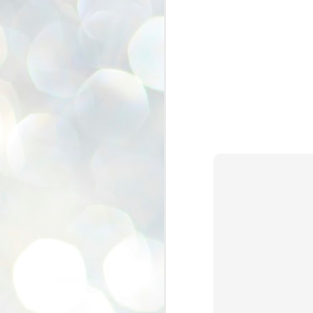
se
pr
We
J
2
N
NE
st
Pr
Co
Th
co
Ja
J
2
b