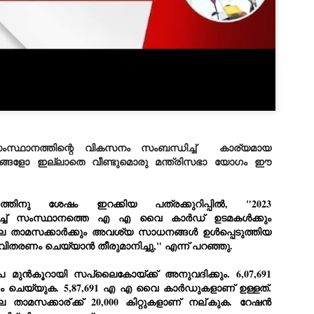
Dipke told IANS in an inter
success was not securing th
Dharmendra Pradhan but the
government on matters of pu
He said the CJP would first 
deciding its future course o
“Right now our focus is to 
our team was very small, ar
movement progressed, many
സംസ്ഥാനത്തിന്റെ വികസനം സംബന്ധിച്ച് കാര്യമായ
നങ്ങളോ ഇല്ലാതെ വീണ്ടുമൊരു മന്ത്രിസഭാ യോഗം ഈ
്തിനു ശേഷം ഇറക്കിയ പത്രക്കുറിപ്പിൽ, "2023
ച്ച് സംസ്ഥാനത്തെ എ എ വൈ കാർഡ് ഉടമകൾക്കും
ലെ താമസക്കാർക്കും അവശ്യ സാധനങ്ങൾ ഉൾപ്പെടുത്തിയ
വിതരണം ചെയ്യാൻ തീരുമാനിച്ചു," എന്ന് പറഞ്ഞു.
പ മുൻകൂറായി സപ്ലൈകോയ്ക്ക് അനുവദിക്കും. 6,07,691
ണം ചെയ്യുക. 5,87,691 എ എ വൈ കാർഡുകളാണ് ഉള്ളത്.
െ താമസക്കാര്
ക്ക് 20,000 കിറ്റുകളാണ് നല്
കുക. റേഷൻ
LEFT ... and the
WHO IS ABHIJEET
JUL
JUL