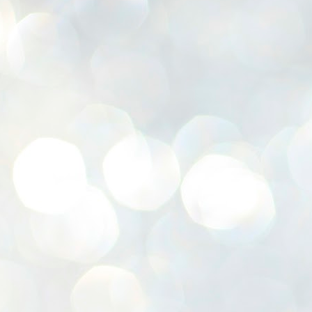
K
E
ww
J
1
ന
പ
വ
ച
എ
എ
ഇ
ത
സ
പ
J
1