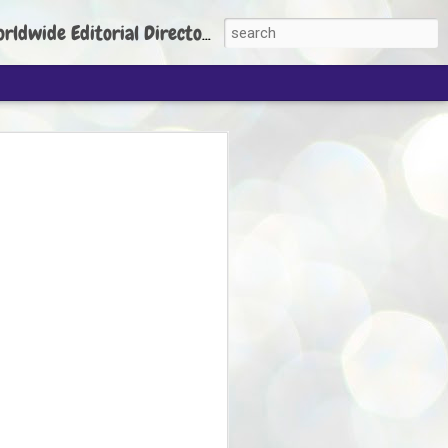
torial Director: Prem Chandran
JP's aim is to
build people's
nt
 Party founder Abhijeet Dipke has said
ty is to strengthen its organisation
otests, and it does not aim at entering