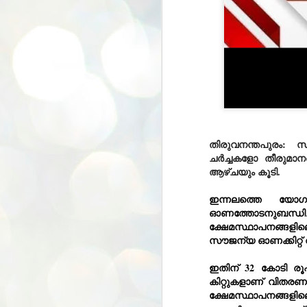
തിരുവനന്തപുരം: 
ചർച്ചകളോ തീരുമാ
ആഴ്ചയും കൂടി.
ഇന്നലത്തെ യോഗത
ഓണത്തോടനുബന്ധി
ക്ഷേമസ്ഥാപനങ്ങളി
സൗജന്യ ഓണക്കിറ്റ് 
ഇതിന് 32 കോടി രൂ
കിറ്റുകളാണ് വിതര
ക്ഷേമസ്ഥാപനങ്ങളില
BYPOLLS: Modi,
AUG