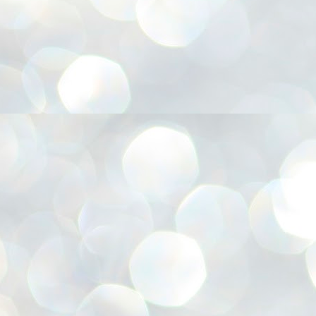
അ
ഗ
ശ
സ
ശ
പ
മ
J
1
N
NE
of
Aa
Gu
se
by
Am
bo
J
1