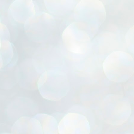
ൈലി മാറ്റണം എന്നും ജനങ്ങളിലേക്ക് ഇറങ്ങി ചെല്ലണം എന്നും ഉള്ള
ഴകൊമ്പൻ ഉപദേശത്തിൽ "തിരുത്തൽ" ഒതുക്കി സി പി ഐ എം
േന്ദ്ര നേതൃത്വം. "എത്ര വേണമെങ്കിലും തല്ലിക്കോളൂ, ഞാൻ
ന്നാകില്ലമ്മാവാ" എന്ന പഴമൊഴിയുടെ തുകിലുണർത്തി
ാർട്ടിയുടെ കേന്ദ്ര കമ്മിറ്റി രണ്ടു ദിവസത്തെ യോഗം ഡൽഹിയിൽ
്നവസാനിപ്പിക്കുന്നു.
MYTH OF PROGRESS
UL
2
EDITORIAL THE SHILLONG TIMES
e World Bank’s designation of India as a “lower middle income”
onomy should drill some sense into the minds of those who get on to
eir rooftops to hail the nation’s economic progress under the Narendra
di dispensation lasting around 13 years at a stretch since 2014.
സി പി ഐ എം സെൻട്രൽ കമ്മിറ്റി തീരുമാനങ്ങൾ
UL
2
നാളെ അറിയാം