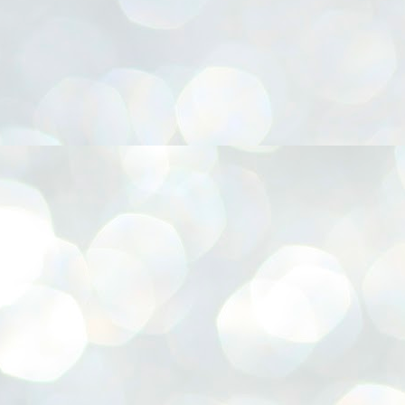
നിവാര്യമാണെന്നും അത് ശിവഗിരിയുടെ മാത്രം ആഗ്രഹമല്ല,
ുരുദേവ ഭക്തജനങ്ങളുടെയാകെ പൊതുവായ ആഗ്രഹമാണെന്നും
്രീനാരായണ ധർമ്മസംഘം ട്രസ്റ്റ് പ്രസിഡന്റ് ബ്രഹ്മശ്രീ
ച്ചിദാനന്ദ സ്വാമികൾ.
ിവഗിരി മഠത്തിൽ ഗുരുസേവനത്തിന്റെ അമ്പത് വർഷം
ൂർത്തിയാക്കിയ സച്ചിദാനന്ദ സ്വാമികൾക്ക് ശനിയാഴ്ച ശിവഗിരി
ഠത്തിൽ സംഘടിപ്പിച്ച ചടങ്ങിൽ ആദരവ് നൽകി.
INVESTMENTS: Gujarat, Maharashtra,
UL
7
Tamil Nadu top list by NITI Aayog
EWS INVESTMENTS STATES
W DELHI: Gujarat, Maharashtra, and Tamil Nadu have topped the list
 states in an analysis done on their investment climates by the NITI
yog. The details were released on Friday.
jarat topped the list, followed by Maharashtra and Tamil Nadu in the
cond and third slots. Goa and Odisha came fourth and fifth, followed
 Delhi, Madhya Pradesh and Andhra Pradesh.
ong the large states, Bihar, Jharkhand and West Bengal occupied the
ttom three positions.
ASSEMBLY POLLS- KERALA- 2026:
UL
5
Parties, vote share, comparison