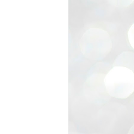
view that the movement’s biggest
e resignation of education minister
 willingness of people to question the
blic interest.
regroup with its volunteers before
f action.
regroup. When we started this protest,
ound 10 to 20 people. But as the
 people and volunteers came forward.
EXIT PRADHAN..
JUL