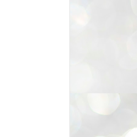
25
Cockroaches
prove their worth
NEW DELHI: Education Minister
Dharmendra Pradhan bowed out
of office on Saturday, with the
Modi government being unable to
withstand the huge pressure piled
on it by the rising tide of a youth
movement, with a 30-year-old
Boston-based PG student, Abhijit
Dipke, at the head of it.
Pradhan resigned this afternoon
after the day wore on with a strong
demand from the Leader of
Opposition, Rahul Gandhi asking
Modi to heed the calls of the
youth-student protesters.