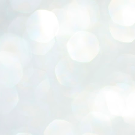
ERALASSEMBLY ELECTION RESULTS:
ZHAVA INTERNATIONAL
w.ezhavainternational..com email: ezhavanews@gmail.com
ചില പിഴവുകൾ പറ്റി എന്നു മാത്രം പറഞ്ഞു എം എ
UL
4
ബേബി
്യൂ ഡൽഹി: സ്ഥാനാർഥി നിർണയത്തിലും പ്രചാരണത്തിലും
ിഴവുകൾ ഉണ്ടായി എന്ന് "സമ്മതിച്ചും"
ിശാലാടിസ്ഥാനത്തിൽ പാർട്ടിയുടെ സംസ്ഥാന സമിതി യോഗം
േർന്ന് ബലഹീനതകൾ വിലയിരുത്തി പരിഹരിക്കും എന്നും സി പി ഐ
ം ജനറൽ സെക്രട്ടറി എം എ ബേബി.
ങ്ങും തൊടാതെയും അധര വ്യായാമങ്ങൾ നടത്തിയും ബേബി
ന്നു നടത്തിയ പത്രസമ്മേളനത്തിൽ പാർട്ടിയുടെ സെൻട്രൽ കമ്മിറ്റി
ീരുമാനങ്ങൾ "വിശദീകരിച്ചു." മുതിർന്ന നേതാക്കളുടെ ഭാര്യമാരെ
്ഥാനാർത്ഥികൾ ആക്കിയതിൽ തെറ്റൊന്നും ഇല്ല എന്ന് ബേബി
റഞ്ഞു. അവരും പാർട്ടിയുടെ പ്രവർത്തകർ ആണ്.
നന്നാകില്ലമ്മാവാ ... എന്ന് സി പി ഐ എം
UL
3
കാഴ്ചപ്പാട് / പ്രേം ചന്ദ്രൻ