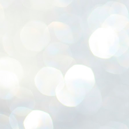
ശ
അ
ക
ന
പ
ഇന
J
1
Th
ec
th
Mo
J
1