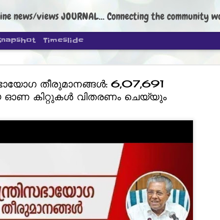
ine news/views JOURNAL... Connecting the community worldwide Edi
Snapshot
Timeslide
സഭായോ​ഗ തീരുമാനങ്ങൾ: 6,07,691
ഓണ കിറ്റുകൾ വിതരണം ചെയ്യും
DIPKE: C
AUG
4
regroup, 
moveme
NEWS CJP DIPKE
NEW DELHI: Cockroach Janta
the group’s immediate priori
following the student-led pr
politics as of now.