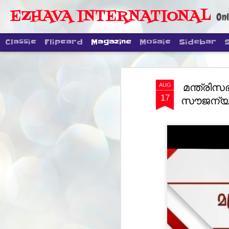
EZHAVA INTERNATIONAL
Onl
Classic
Flipcard
Magazine
Mosaic
Sidebar
മന്ത്രി
AUG
17
സൗജന്യ 