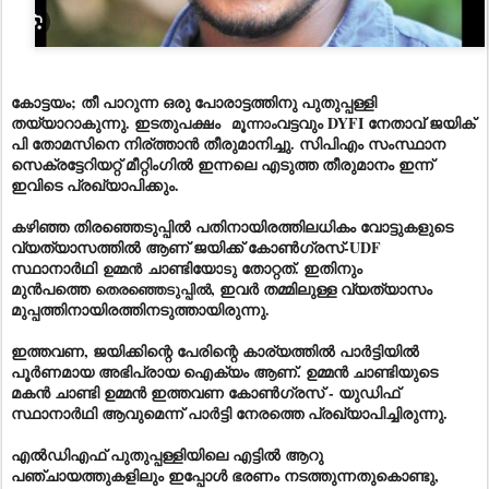
കോട്ടയം; തീ പാറുന്ന ഒരു പോരാട്ടത്തിനു പുതുപ്പള്ളി
തയ്യാറാകുന്നു. ഇടതുപക്ഷം
വട്ടവും DYFI നേതാവ് ജയിക്
മൂന്നാം
പി തോമസിനെ നിര്ത്താൻ തീരുമാനിച്ചു. സിപിഎം സംസ്ഥാന
സെക്രട്ടേറിയറ്റ് മീറ്റിംഗിൽ ഇന്നലെ എടുത്ത തീരുമാനം ഇന്ന്
ഇവിടെ പ്രഖ്യാപിക്കും.
കഴിഞ്ഞ തിരഞ്ഞെടുപ്പിൽ പതിനായിരത്തിലധികം വോട്ടുകളുടെ
വ്യത്യാസത്തിൽ ആണ് ജയിക്ക് കോൺഗ്രസ്-UDF
സ്ഥാനാർഥി
ചാണ്ടിയോ
തോറ്റത്. ഇതിനും
ഉമ്മൻ
ടു
മുൻപത്തെ
, ഇവർ തമ്മിലുള്ള വ്യത്യാസം
തെരഞ്ഞെടുപ്പിൽ
മുപ്പത്തിനായിരത്തിനടുത്തായിരുന്നു.
ഇത്തവണ, ജയിക്കിന്റെ പേരിന്റെ കാര്യത്തിൽ പാർട്ടിയിൽ
പൂർണമായ അഭിപ്രായ ഐക്യം ആണ്. ഉമ്മൻ ചാണ്ടിയുടെ
മകൻ ചാണ്ടി ഉമ്മൻ ഇത്തവണ കോൺഗ്രസ് - യുഡിഫ്
സ്ഥാനാർഥി ആവുമെന്ന് പാർട്ടി നേരത്തെ പ്രഖ്യാപിച്ചിരുന്നു.
എൽഡിഎഫ് പുതുപ്പള്ളിയിലെ എട്ടിൽ ആറു
പഞ്ചായത്തുകളിലും ഇപ്പോൾ ഭരണം നടത്തുന്നതുകൊണ്ടു,