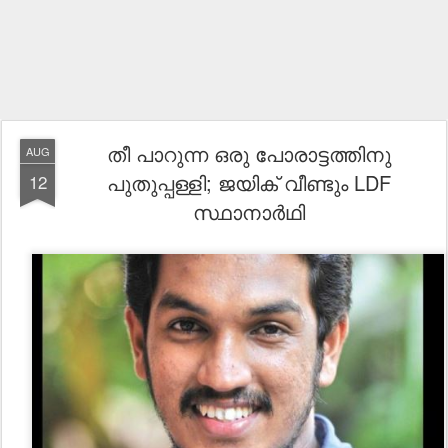
തീ പാറുന്ന ഒരു പോരാട്ടത്തിനു
AUG
പുതുപ്പള്ളി; ജയിക് വീണ്ടും LDF
12
സ്ഥാനാർഥി