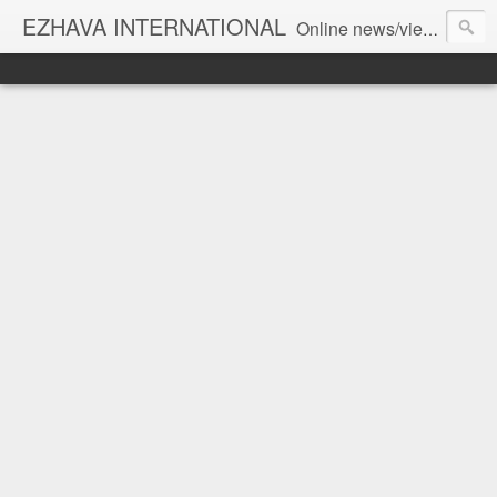
EZHAVA INTERNATIONAL
Online news/views JOURNAL... Connecting the community worldwide Editorial Director: Prem Chandran