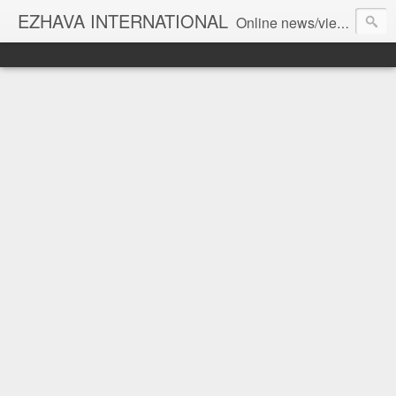
EZHAVA INTERNATIONAL
Online news/views JOURNAL... Connecting the community worldwide Editorial Director: Prem Chandran