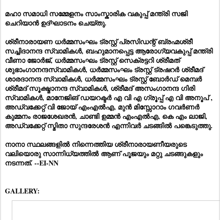
മഹാ സമാധി സമ്മേളനം സാംസ്കാരിക വകുപ്പ് മന്ത്രി സജി
ചെറിയാൻ ഉദ്ഘാടനം ചെയ്തു.
ശ്രീനാരായണ ധർമ്മസംഘം ട്രസ്റ്റ് പ്രസിഡന്റ് ബ്രഹ്മശ്രീ
സച്ചിദാനന്ദ സ്വാമികൾ, ബഹുമാനപ്പെട്ട ആരോഗ്യവകുപ്പ് മന്ത്രി
വീണാ ജോർജ്, ധർമ്മസംഘം ട്രസ്റ്റ് സെക്രട്ടറി ശ്രീമത്
ശുഭാംഗാനന്ദസ്വാമികൾ, ധർമ്മസംഘം ട്രസ്റ്റ് ട്രഷറർ ശ്രീമദ്
ശാരദാനന്ദ സ്വാമികൾ, ധർമ്മസംഘം
ട്രസ്റ്റ് ബോർഡ് മെമ്പർ
ശ്രീമദ് സൂക്ഷ്മാനന്ദ സ്വാമികൾ, ശ്രീമദ് അസംഗാനന്ദ ഗിരി
സ്വാമികൾ, മാനേജിങ് ഡയറക്ടർ എ വി എ ഗ്രൂപ്പ് എ വി അനൂപ് ,
അഡ്വക്കേറ്റ് വി ജോയ് എംഎൽഎ, മുൻ മിസ്സോറാം ഗവർണർ
കുമ്മനം രാജശേഖരൻ, ചാണ്ടി ഉമ്മൻ എംഎൽഎ, കെ എം ലാജി,
അഡ്വക്കേറ്റ് സ്മിതാ സുന്ദരേശൻ എന്നിവർ ചടങ്ങിൽ പങ്കെടുത്തു.
നാനാ സ്ഥലങ്ങളിൽ നിന്നെത്തിയ
ശ്രീനാരായണീയരുടെ
വലിയൊരു സാന്നിധ്യത്തിൽ ആണ് പൂജയും മറ്റു ചടങ്ങുകളും
നടന്നത്. --EI-NN
GALLERY: