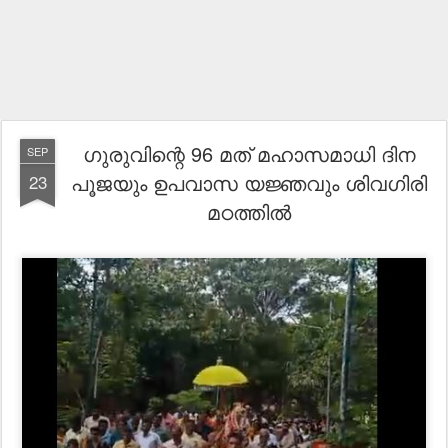
ഗുരുവിന്റെ 96 മത് മഹാസമാധി ദിന
SEP
പൂജയും ഉപവാസ യജ്ഞവും ശിവഗിരി
23
മഠത്തിൽ