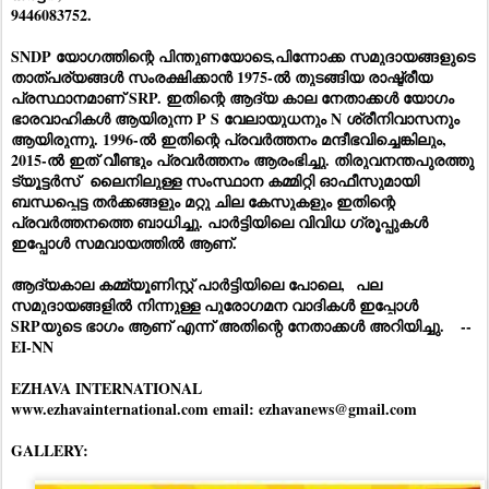
9446083752.
SNDP യോഗത്തിന്റെ പിന്തുണയോടെ,പിന്നോക്ക സമുദായങ്ങളുടെ
താത്പര്യങ്ങൾ സംരക്ഷിക്കാൻ 1975-ൽ തുടങ്ങിയ രാഷ്ട്രീയ
പ്രസ്ഥാനമാണ് SRP. ഇതിന്റെ ആദ്യ കാല നേതാക്കൾ യോഗം
ഭാരവാഹികൾ ആയിരുന്ന P S വേലായുധനും N ശ്രീനിവാസനും
ആയിരുന്നു. 1996-ൽ ഇതിന്റെ പ്രവർത്തനം മന്ദീഭവിച്ചെങ്കിലും,
2015-ൽ ഇത് വീണ്ടും പ്രവർത്തനം ആരംഭിച്ചു. തിരുവനന്തപുരത്തു
ട്യൂട്ടർസ് ലൈനിലുള്ള സംസ്ഥാന കമ്മിറ്റി ഓഫീസുമായി
ബന്ധപ്പെട്ട തർക്കങ്ങളും മറ്റു ചില കേസുകളും ഇതിന്റെ
പ്രവർത്തനത്തെ ബാധിച്ചു. പാർട്ടിയിലെ വിവിധ ഗ്രൂപ്പുകൾ
ഇപ്പോൾ സമവായത്തിൽ ആണ്.
ആദ്യകാല കമ്മ്യൂണിസ്റ്റ് പാർട്ടിയിലെ പോലെ,
പല
സമുദായങ്ങളിൽ നിന്നുള്ള പുരോഗമന വാദികൾ ഇപ്പോൾ
SRPയുടെ ഭാഗം ആണ് എന്ന് അതിന്റെ നേതാക്കൾ അറിയിച്ചു.
--
EI-NN
EZHAVA INTERNATIONAL
www.ezhavainternational.com email: ezhavanews@gmail.com
GALLERY: