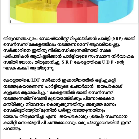
തിരുവനന്തപുരം: സോഷ്യലിസ്റ്റ് റിപ്പബ്ലിക്കൻ പാർട്ടി (SRP) ജാതി
സെൻസസ് കേരളത്തിലും നടത്തണമെന്ന് ആവശ്യപ്പെട്ടു.
സർക്കാരിനെ ഇതിനു നിര്ബന്ധിക്കുന്നതിനായി സമര
പരിപാടികൾ ആവിഷ്കരിക്കാൻ പാർട്ടിയുടെ സംസ്ഥാന നിർവാഹക
സമിതി യോഗം തീരുമാനിച്ചു. S R P കേരളത്തിലെ U D F -ന്റെ
ഘടക കക്ഷി
ആ
യി
രു
ന്നു
.
കേരളത്തിലെ LDF സർക്കാർ ഇക്കാര്യത്തിൽ ഒളിച്ചുകളി
നടത്തുകയാണെന്ന് പാർട്ടിയുടെ
ചെയർമാൻ
ജയപ്രകാശ്
കുളക്കട ആരോപിച്ചു. "കേരളത്തിൽ ജാതി സെൻസസ്
നടത്തുന്നതിന് വേണ്ടി മുഖ്യമന്ത്രിക്കും പിന്നോക്കക്ഷേമ
മന്ത്രിക്കും നിവേദനം കൊടുക്കുന്നതിനും അടുത്ത മാസം
സെക്രട്ടറിയേറ്റിന് മുന്നിൽ ധർണ്ണ നടത്തുന്നതിനും
യോഗം
തീരുമാനിച്ചു എന്ന്
ജയപ്രകാശും (ജെപി) സംസ്ഥാന
കമ്മിറ്റി സെക്രട്ടറി പി ചന്രബോസും ഒരു പ്രസ്താവനയിൽ ഇന്ന്
പറഞ്ഞു.