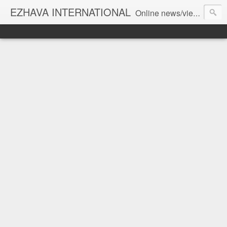
EZHAVA INTERNATIONAL
Online news/views JOURNAL... Connecting the community worldwide Editorial Director: Prem Chandran