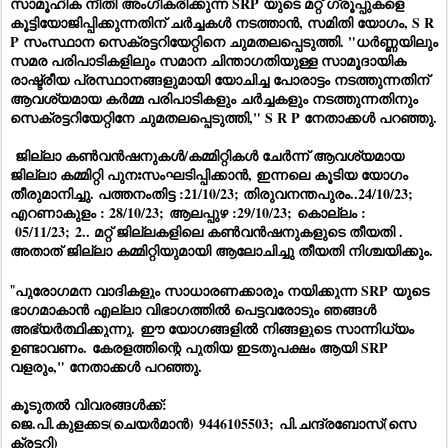
സാമൂഹിക നീതി അംഗീകരിക്കുന്ന SRP യുടെ മറ്റ് ഗ്രൂപ്പുകളെ
കൂട്ടിയോജിപ്പിക്കുന്നതിന് ചർച്ചകൾ നടത്താൻ, സമിതി യോഗം, S R
P സംസ്ഥാന സെക്രട്ടറിയേറ്റിനെ ചുമതലപ്പെടുത്തി. "ധർണ്ണയിലും
സമര പരിപാടികളിലും സമാന ചിന്താഗതിയുള്ള സാമൂദായിക
രാഷ്ട്രീയ പ്രസ്ഥാനങ്ങളുമായി യോചിച്ച പോരാട്ടം നടത്തുന്നതിന്
ആവശ്യമായ കർമ്മ പരിപാടികളും ചർച്ചകളും നടത്തുന്നതിനും
സെക്രട്ടറിയേറ്റിനേ ചുമതലപ്പെടുത്തി," S R P നേതാക്കൾ പറഞ്ഞു.
ജില്ലാ കൺവൻഷനുകൾ/കമ്മിറ്റികൾ ചേർന്ന് ആവശ്യമായ
ജില്ലാ കമ്മിറ്റി പുനഃസംഘടിപ്പിക്കാൻ, ഇന്നലെ കൂടിയ യോഗം
തീരുമാനിച്ചു. പത്തനംതിട്ട :21/10/23; തിരുവനന്തപുരം..24/10/23;
എറണാകുളം : 28/10/23;
ആലപ്പുഴ :29/10/23; കൊല്ലം :
05/11/23; 2.. മറ്റ് ജില്ലകളിലെ കൺവൻഷനുകളുടെ തീയതി .
അതാത് ജില്ലാ കമ്മിറ്റിയുമായി ആലോചിച്ചു തീയതി നിശ്ചയിക്കും.
"
പുരോഗമന വാദികളും സാധാരണക്കാരും നയിക്കുന്ന SRP യുടെ
ഭാഗമാകാൻ എല്ലാ വിഭാഗത്തിൽ പെട്ടവരോടും ഞങ്ങൾ
അഭ്യർത്ഥിക്കുന്നു.
ഈ യോഗങ്ങളിൽ നിങ്ങളുടെ സാന്നിധ്യം
ഉണ്ടാവണം.
കേരളത്തിന്റെ പുതിയ ഇടതുപക്ഷം ആയി SRP
വളരും," നേതാക്കൾ പറഞ്ഞു.
കൂടുതൽ വിവരങ്ങൾക്ക്:
ജെ.പി.കുളക്കട(ചെയർമാൻ) 9446105503; പി.ചന്ദ്രബോസ്(സെ
ക്രട്ടറി)