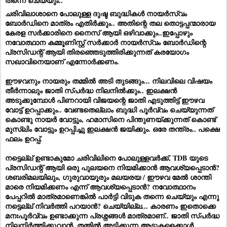
തന്നെ ചെയ്യും..
ചരിവിലാശാനെ പോലുള്ള ദുഷ്ട ബുദ്ധികൾ നായർസ്വം
ബോർഡിനെ മാത്രം എതിർക്കും.. അതിന്റെ തല തൊട്ടപ്പന്മാരായ
കേരള സർക്കാരിനെ നൈസ് ആയി ഒഴിവാക്കും..ഇപ്പോഴും
നവോത്ഥാന കമ്മൂണിസ്റ്റ് സർക്കാർ നായർസ്വം ബോർഡിന്റെ
പ്രസിഡന്റ് ആയി തിരഞ്ഞെടുത്തിരിക്കുന്നത് കരയോഗം
സഖാവിനെയാണ് എന്നോർക്കണം.
ഈഴവനും നായരും തമ്മിൽ അടി തുടങ്ങും... നിലവിലെ വിഷയം
തീർന്നാലും ജാതി സ്പർദ്ധ നിലനിൽക്കും.. ഇലക്ഷൻ
അടുക്കുമ്പോൾ പിണറായി വിജയന്റെ ജാതി എടുത്തിട്ട് ഈഴവ
വോട്ട് ഉറപ്പാക്കും.. വേണ്ടതെല്ലാം ബുദ്ധി പൂർവ്വം ചെയ്യുന്നത്
കൊണ്ടു നായർ വോട്ടും, ഹമാസിനെ പിന്തുണയ്ക്കുന്നത് കൊണ്ട്
മുസ്ലിം വോട്ടും ഉറപ്പിച്ചു ഇലക്ഷൻ ജയിക്കും. ഒരേ തന്ത്രം.. പക്ഷെ
ഫലം ഉറപ്പ്.
നട്ടെല്ല് ഉണ്ടാകുമോ ചരിവിലിനെ പോലുള്ളവർക്ക്‌, TDB യുടെ
പ്രസിഡന്റ് ആയി ഒരു പുലയനെ നിയമിക്കാൻ ആവശ്യപ്പെടാൻ?
ശബരിമലയിലും, ഗുരുവായൂരും മലയരയ / ഈഴവ മേൽ ശാന്തി
മാരെ നിയമിക്കണം എന്ന് ആവശ്യപ്പെടാൻ? നവോത്ഥാനം
പേപ്പറിൽ മാത്രമാണെങ്കിൽ പാർട്ടി വിടുക തന്നെ ചെയ്യും എന്നു
നട്ടെല്ല് നിവർത്തി പറയാൻ? ചെയ്യില്ല... കാരണം ഇതൊക്കെ
മനഃപൂർവ്വം ഉണ്ടാക്കുന്ന പ്രശ്നങ്ങൾ മാത്രമാണ്.. ജാതി സ്പർദ്ധ
നിലനിർത്തിക്കുവാൻ. തമ്മിൽ അടിക്കുന്ന ആടുകളെക്കാൾ