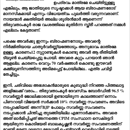
ഉപദ്രവം മാത്രമേ ചെയ്തിട്ടുള്ളൂ
എങ്കിലും, ആ ജാതിയുടെ സൃഷ്ടാക്കൾ ആയ ബ്രാഹ്മണരോട്
മാനസികമായി എന്നും വിധേയത്വം പുലർത്തി വരുന്നവരാണ്.
നായന്മാർ ക്ഷത്രിയർ അല്ല ശൂദ്രൻമാർ ആണെന്ന്
തിരുവതാംകൂർ രാജ വംശത്തിലെ മുതിർന്ന സ്ത്രീ പറഞ്ഞത് നമ്മൾ
എല്ലാം കേട്ടതാണ്.
പക്ഷെ അവർക്കു ഇന്നും ബ്രാഹ്മണനോടും അവന്റെ
നിർമ്മിതിയായ ചാതൂർവർണ്ണ്യത്തോടും അനുഭാവം മാത്രമേ
ഉള്ളൂ. കാരണം12 നൂറ്റാണ്ടുകൾ കൊണ്ടു അവർ ആ രീതിയിൽ
ട്യൂൺ ചെയ്യപ്പെട്ടു പോയി. അവരെ കുറ്റം പറയാൻ ഞാൻ
ആളല്ല. കാരണം വെറും 70 വർഷങ്ങൾ കൊണ്ടു ഈഴവർ
കമ്മ്യൂണിസത്തിനു അടിമപ്പെട്ട് പോയില്ലേ.. എത്ര ചവിട്ടി
തേച്ചിട്ടും.
ഇനി, ചരിവിലെ അശോകൻമാരുടെ കുബുദ്ധി നിറഞ്ഞ പിത്തലാട്ട
ങ്ങളിലേക്ക് വരാം... തിരുവതാംകൂർ ദേവസ്വം ബോർഡിൽ 96.5 %
സവർണ്ണർ ജോലിക്കാരായി ഉണ്ടായിരുന്ന കാലത്താണ് ഒന്നാം
പിണറായി വിജയൻ സർക്കാർ 10% സവർണ്ണ സംവരണം അവിടെ
നടപ്പാക്കിയത്. അന്ന് BJP പോലും സവർണ്ണ സംവരണം
നടപ്പാക്കാൻ ചിന്തിച്ചു തുടങ്ങിയില്ല എന്നോർക്കണം. അവരെ
അത് ഓർമിപ്പിച്ചത് അന്നത്തെ CPIM സംസ്ഥാന സെക്രട്ടറി
ആയിരുന്ന കൊടിയേരി ബാലകൃഷ്ണൻ സവർണ്ണ സംവരണത്തിന്
വേണ്ടി ഭരണ ഘടനാ ഭേദഗതി ചെയ്യാൻ വെല്ലുവിളി നടത്തി