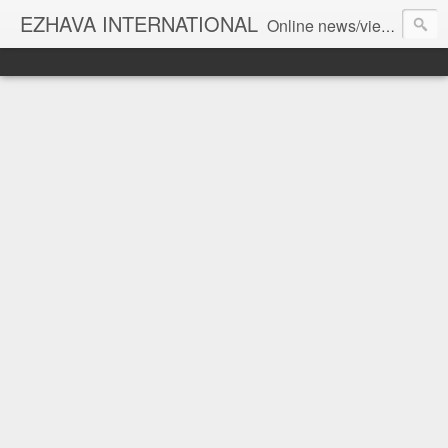
EZHAVA INTERNATIONAL
Online news/views JOURNAL... Connecting the community worldwide Editorial Director: Prem Chandran