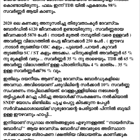
കൊണ്ടായിരുന്നു.. ഫലം ഇന്ന് TDB യിൽ ഏകദേശം 98%
സവർണ്ണർ ആയി കാണും.
2020 ലെ കണക്കു അനുസരിച്ചു തിരുവതാംകൂർ ദേവസ്വം
ബോർഡിൽ 6120 ജീവനക്കാർ ഉണ്ടായിരുന്നു . സവർണ്ണരായ
ജീവനക്കാർ 5870 പേർ ( നായർ മുതൽ നമ്പൂതിരി വരെ ഉള്ളവർ )
അവർണ്ണ വിഭാഗത്തിൽ പെട്ട ജീവനക്കാർ 250 പേർ . ( ഈഴവ
,നാടാർ തുടങ്ങിയ OBC കളും , പുലയർ ,പറയർ ,കുറവർ
തുടങ്ങിയ SC / ST കളും അടക്കം). ഹിന്ദുക്കളിൽ അവർണ്ണർ 65 %
നു മുകളിൽ വരും .. സവർണ്ണർ 35 % നു താഴെയും. TDB ൽ 65 %
അവർണ്ണ വിഭാഗത്തിന് ഉള്ള പ്രാതിനിധ്യം 4 % മാത്രം . 35 %
ഉള്ള സവർണ്ണർക്ക് 96 % വും.
ഇതിലും ദയനീയം ആണ് മറ്റു ദേവസ്വം ബോർഡുകളിലെ
അവസ്ഥ .അവിടെയാണ് ചരുവിലിന്റെ സർക്കാർ 10% സവർണ്ണ
സംവരണം നടപ്പിലാക്കിയത്. വെള്ളപ്പള്ളിയിലെ നടേശന്റെ
തട്ടിപ്പുകൾ മറച്ചു പിടിച്ചു അയാൾക്ക്‌ സംരക്ഷണം നൽകിയാൽ
SNDP യോഗം മിണ്ടില്ല. പൂച്ച പെറ്റു കിടക്കുന്ന പേപ്പർ
സർവ്വകലാശാലയ്ക്ക് ഗുരുദേവന്റെ പേരിട്ടാൽ പിന്നിൽ ബുദ്ധി
ഉള്ള ഈഴവനും ഹാപ്പി...
ഇനിയാണ് സൃഗാല തന്ത്രങ്ങളുടെ എഴുന്നള്ളത്ത്. "നായർസ്വം
ബോർഡ് " ആയ ദേവസ്വം ബോർഡ് അവരുടെ അടിസ്ഥാന
സ്വഭാവമായ ബ്രാഹ്മണ /ക്ഷത്രിയ വിധേയത്വം കാണിക്കുക