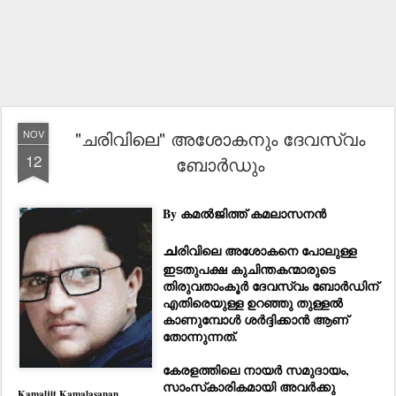
"ചരിവിലെ" അശോകനും ദേവസ്വം
NOV
12
ബോർഡും
By കമൽജിത്ത് കമലാസനൻ
ച
രിവിലെ അശോകനെ പോലുള്ള
ഇട
തു
പക്ഷ കുചിന്തകന്മാരുടെ
തിരുവതാംകൂർ ദേവസ്വം ബോർഡിന്
എതിരെയുള്ള ഉറഞ്ഞു തുള്ളൽ
കാണുമ്പോൾ
ശർദ്ദിക്കാൻ
ആണ്
തോന്നുന്നത്.
കേരളത്തിലെ നായർ സമുദായം,
സാംസ്‌കാരികമായി അവർക്കു
Kamaljit Kamalasanan .....