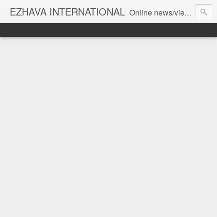
EZHAVA INTERNATIONAL
Online news/views JOURNAL... Connecting the community worldwide Editorial Director: Prem Chandran