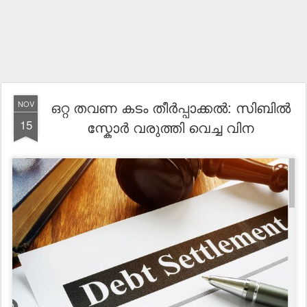
ഒറ്റ തവണ കടം തീർപ്പാക്കൽ: സിബിൽ
NOV
15
സ്കോർ വരുത്തി വെച്ച വിന