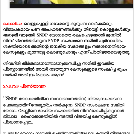
കൊല്ലം:
വെള്ളാപ്പള്ളി നടേശന്റെ കുടുംബ വാഴ്ചയ്ക്കും
വ്യാപകമായ പണ അപഹരണങ്ങൾക്കും തീവെട്ടി കൊള്ളകൾക്കും
അറുതി വരുത്തി, SNDP യോഗത്തെ രക്ഷപ്പെടുത്താൻ മുന്നിൽ
നിന്ന് പ്രവർത്തിക്കുന്ന SNDP സംരക്ഷണ സമിതി പൂർവാധികം
ശക്തിയോടെ അതിന്റെ ജനകീയ സമരങ്ങളും നടേശനെതിരായ
കേസുകളും മുന്നോട്ടു കൊണ്ടുപോവും എന്ന് പ്രതിജ്ഞയെടുത്തു.
ശിവഗിരി
തീർത്ഥാടനത്തോടനുബന്ധിച്ചു സമിതി ഇറക്കിയ
പ്രസ്താവനയിൽ അവർ നടത്തുന്ന കേസുകളുടെ സംക്ഷിപ്ത രൂപം
നൽകി.അത് ഇപ്രകാരം ആണ്:
SNDPSS പ്രസ്‌താവന
"S
NDP യോഗത്തിൻ്റെ നവോത്ഥാനത്തിന്, നിയമ,സംഘടനാ
പോരാട്ടത്തിന് നേതൃത്വം നൽകുന്ന, SNDP സംരക്ഷണ സമിതി
യോഗ- ട്രസ്റ്റിനെ മാഫിയ സംഘത്തിൽ നിന്ന് മോചിപ്പിക്കുവാൻ
ജില്ലാ - ഹൈക്കോടതിയിൽ നടത്തി വിജയിച്ച കേസുകളിൽ
പ്രധാനപ്പെട്ടവ.
1) SNDP യോഗം ഗവേൺ ചെയ്യുന്നത് 1956ലെ കമ്പനി നിയമമോ?