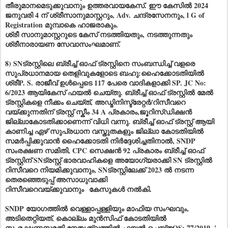
തീരുമാനമെടുക്കുവാനും ഉത്തരവായകേസ്. ഈ കേസിൽ 2024
ജനുവരി 4 ന് ശ്രീസാനുമാസ്റ്ററും, Adv. ചന്ദ്രസേനനും, l G of
Registration മുമ്പാകെ ഹാജരാകും.
ശ്രീ സാനുമാസ്റ്ററുടെ കേസ് നടത്തിയതും, നടത്തുന്നതും
ശ്രീനാരായണ സേവാസംഘമാണ്.
8) SNട്രസ്റ്റിലെ ബ്രീച്ച് ഓഫ് ട്രസ്റ്റിനെ സംബന്ധിച്ച് വളരെ
സുപ്രധാനമായ തെളിവുകളോടെ ബഹു:ഹൈക്കോടതിയിൽ
ശ്രീP. S. രാജീവ് ഉൾപ്പെടെ 117 പേരെ വാദികളാക്കി SP. JC No:
6/2023 ആയികേസ് ഫയൽ ചെയ്തു. ബ്രീച്ച് ഓഫ് ട്രസ്റ്റിൽ മേൽ
ട്രസ്റ്റികളെ നീക്കം ചെയ്ത്, അഡ്മിനിസ്ട്രേറ്റർ/റിസീവറെ
വയ്ക്കുന്നതിന് ട്രസ്റ്റ് സ്കീം 34 A പ്രകാരം,ജൂറിസ്ഡിക്ഷൻ
ജില്ലാകോടതിക്കാണെന്ന് വിധി വന്നു. ബ്രീച്ച് ഓഫ് ട്രസ്റ്റ് ആയി
കാണിച്ച ഏഴ് സുപ്രധാന വസ്തുതകളും ജില്ലാ കോടതിയിൽ
സമർപ്പിക്കുവാൻ ഹൈക്കോടതി നിർദ്ദേശിച്ചതിനാൽ, SNDP
സംരക്ഷണ സമിതി, CPC സെക്ഷൻ 92 പ്രകാരം ബ്രീച്ച് ഓഫ്
ട്രസ്റ്റിന് SNട്രസ്റ്റ് ഭാരവാഹികളെ അയോഗ്യരാക്കി SN ട്രസ്റ്റിൽ
റിസീവറെ നിയമിക്കുവാനും, SNട്രസ്റ്റിലേക്ക് 2023 ൽ നടന്ന
തെരഞ്ഞെടുപ്പ് അസാധുവാക്കി
റിസീവറെവയ്ക്കുവാനും
കേസുകൾ നൽകി.
SNDP യോഗത്തിൽ വെള്ളാപ്പള്ളിയും മാഫിയ സംഘവും,
അടിതെറ്റിയത്, കൊല്ലം മുൻസിഫ് കോടതിയിൽ
സംരക്ഷണസമതി നേതൃത്വത്തിൽ ഫയൽ ചെയ്തOS: 77/2019, ' -