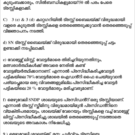
കുടുംബക്കാരും, സിൽബന്ധികളുമായ750 ൽ പരം പേരെ
ട്രസ്റ്റികളാക്കി.
C) 3 (e) & 3 (d) കാറ്റഗറിയിൽ ട്രസ്റ്റ് ബൈലയ്ക്ക് വിരുദ്ധമായി
വളരെ കൂടുതൽ ട്രസ്റ്റികളെ തെരഞ്ഞെടുക്കുവാൻ തെരഞ്ഞെടുപ്പ്
വിജ്ഞാപനം നടത്തി.
d) SN ട്രസ്റ്റ് ബൈലയ്ക്ക് വിരുദ്ധമായി തെരഞ്ഞെടുപ്പ് ചട്ടം
ഉണ്ടാക്കി നടപ്പിലാക്കി.
e) വോട്ടേഴ്സ് ലിസ്റ്റ്, വോട്ടർമാരെ തിരിച്ചറിയുന്നതിനും,
മത്സരാർത്ഥികൾക്ക് അവരെ നേരിൽ കണ്ട്
വോട്ടഭ്യർത്ഥിക്കാനാണ്. എന്നാൽ പ്രസിദ്ധീകരിച്ചവോട്ടർ
പട്ടികയിലെ 70%വോട്ടർമാരെ ഐഡൻ്റി ഫൈ ചെയ്യുവാൻ
പര്യാപ്തമായ ഒരു വിവരങ്ങളുമില്ല.പ്രസിദ്ധീകരിച്ച വോട്ടർ
പട്ടികയിലെ 20 % വോട്ടർമാരും മരിച്ചവരുമാണ്.
f) മെഴുവേലി SNDP ശാഖയുടെ പ്രസിഡൻ്റ് ഒരു ട്രസ്റ്റിയാണ്.
എന്നാൽ ട്രസ്റ്റ് സ്കീമിനു വിരുദ്ധമായിമുൻ പ്രസിഡൻ്റിനെ
വ്യക്തിപരമായും, ശാഖയ്ക്ക് വേറെയും ട്രസ്റ്റികളെ വച്ച് വോട്ടേഴ്സ്
ലിസ്റ്റ് പ്രസിദ്ധീകരിച്ചു.ശാഖയിൽ തെരഞ്ഞെടുപ്പ് നടത്താതെ
ശാഖയുടെ അവകാശം നിഷേധിച്ചു.
9 ) മെഴുവേലി ശാഖയ്ക്ക്, മന: പൂർവ്വം ട്രസ്റ്റിയെ