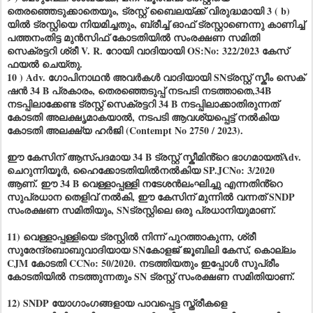
തെരഞ്ഞെടുക്കാതെയും, ട്രസ്റ്റ് ബൈലയ്ക്ക് വിരുദ്ധമായി 3 ( b)
യിൽ ട്രസ്റ്റിയെ നിയമിച്ചതും, ബ്രീച്ച് ഓഫ് ട്രസ്റ്റാണെന്നു കാണിച്ച്
പത്തനംതിട്ട മുൻസിഫ് കോടതിയിൽ സംരക്ഷണ സമിതി
സെക്രട്ടറി ശ്രീ V. R. റോയി വാദിയായി OS:No: 322/2023 കേസ്
ഫയൽ ചെയ്തു.
10 ) Adv. ഗോപിനാഥൻ അവർകൾ വാദിയായി SNട്രസ്റ്റ് സ്കീം സെക്
ഷൻ 34 B പ്രകാരം, തെരഞ്ഞെടുപ്പ് നടപടി നടത്താതെ,34B
നടപ്പിലാക്കേണ്ട ട്രസ്റ്റ് സെക്രട്ടറി 34 B നടപ്പിലാക്കാതിരുന്നത്
കോടതി അലക്ഷൃമാകയാൽ, നടപടി ആവശ്യപ്പെട്ട് നൽകിയ
കോടതി അലക്ഷ്യ ഹർജി (Contempt No 2750 / 2023).
ഈ കേസിന് ആസ്പദമായ 34 B ട്രസ്റ്റ് സ്കീമിൻ്റെ ഭാഗമായത്Adv.
ചെറുന്നിയൂർ, ഹൈക്കോടതിയിൽനൽകിയ SP.JCNo: 3/2020
ആണ്. ഈ 34 B വെള്ളാപ്പള്ളി നടേശൻലംഘിച്ചു എന്നതിൻ്റെ
സുപ്രധാന തെളിവ് നൽകി, ഈ കേസിന് മുന്നിൽ വന്നത് SNDP
സംരക്ഷണ സമിതിയും, SNട്രസ്റ്റിലെ ഒരു പ്രധാനിയുമാണ്.
11) വെള്ളാപ്പള്ളിയെ ട്രസ്റ്റിൽ നിന്ന് പുറത്താകുന്ന, ശ്രീ
സുരേന്ദ്രബാബുവാദിയായ SNകോളജ് ജൂബിലി കേസ്, കൊല്ലം
CJM കോടതി CCNo: 50/2020. നടത്തിയതും ഇപ്പോൾ സുപ്രീം
കോടതിയിൽ നടത്തുന്നതും SN ട്രസ്റ്റ് സംരക്ഷണ സമിതിയാണ്.
12) SNDP യോഗാംഗങ്ങളായ പാവപ്പെട്ട സ്ത്രീകളെ