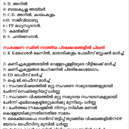
3) D. അനിൽ
4) ബാലകൃഷ്ണ അയ്യർ
5) C.D. അനിൽ, കായംകുളം
6)D. സജീവ്ബാബു
6 ) PP മധുസൂദനൻ.
7) കമൽജിത്
8) S. ചന്ദ്രസേനൻ.
സംരക്ഷണ സമിതി നടത്തിയ പ്രക്ഷോഭങ്ങളിൽ ചിലത്
:
1) K Kമഹേശൻ കേസിൽ, മാരാരിക്കുളം പോലീസ് സ്റ്റേഷൻ മാർച്ച്,
2) കണിച്ചുകുളങ്ങരയിൽ വെള്ളാപ്പള്ളിയുടെ വീട്ടിലേക്ക് മാർച്ച്
3) കണിച്ചുകുളങ്ങര ജംഗ്ഷനിൽ പ്രതിഷേധയോഗം
4) ED ഓഫീസ് മാർച്ച്
5) ഐ.ജി.ഓഫീസ് മാർച്ച്
6 ) സംവരവിഷയത്തിൽ മറ്റു സംവരണ സമുദായങ്ങളുമായി
ചേർന്ന് സെക്രട്ടേറിയറ്റ് ധർണ്ണ
7 ) സംവരണ വിഷയത്തിൽ മറ്റു സമുദായ സംഘടനകളുമായി
ചേർന്ന് എല്ലാകളക്ട്രേറ്റുകൾക്കു മുന്നിലും ധർണ്ണ
8 ) ചേർത്തല SNകോളജിൽ നിന്നും സിലിക്ക മണൽ
കൊള്ളയടിക്കുന്നതിനെതിരേ സമരം
9) മൈക്രോഫൈ നാൻസ് തട്ടിപ്പ് തുടങ്ങിയ വിഷയങ്ങളിൽSNDP
യോഗം ഓഫീസിനു മുമ്പിൽ ധർണ്ണ