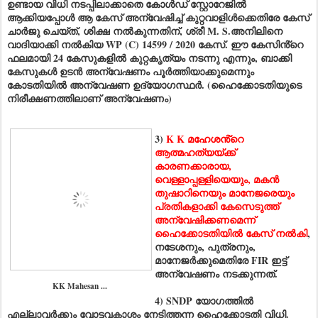
ഉണ്ടായ വിധി നടപ്പിലാക്കാതെ കോൾഡ് സ്റ്റോറേജിൽ
ആക്കിയപ്പോൾ ആ കേസ് അന്വേഷിച്ച് കുറ്റവാളിൾക്കെതിരേ കേസ്
ചാർജു ചെയ്ത്, ശിക്ഷ നൽകുന്നതിന്, ശ്രീ M. S.അനിലിനെ
വാദിയാക്കി നൽകിയ WP (C) 14599 / 2020 കേസ്. ഈ കേസിൻ്റെ
ഫലമായി 24 കേസുകളിൽ കുറ്റകൃത്യം നടന്നു എന്നും, ബാക്കി
കേസുകൾ ഉടൻ അന്വേഷണം പൂർത്തിയാക്കുമെന്നും
കോടതിയിൽ അന്വേഷണ ഉദ്യോഗസ്ഥർ. (ഹൈക്കോടതിയുടെ
നിരീക്ഷണത്തിലാണ് അന്വേഷണം)
3)
K K മഹേശൻ്റെ
ആത്മഹത്യയ്ക്ക്
കാരണക്കാരായ,
വെള്ളാപ്പള്ളിയെയും, മകൻ
തുഷാറിനെയും മാനേജരെയും
പ്രതികളാക്കി കേസെടുത്ത്
അന്വേഷിക്കണമെന്ന്
ഹൈക്കോടതിയിൽ കേസ് നൽകി
,
നടേശനും, പുത്രനും,
മാനേജർക്കുമെതിരേ FIR ഇട്ട്
അന്വേഷണം നടക്കുന്നത്.
KK Mahesan ...
4) SNDP യോഗത്തിൽ
എല്ലാവർക്കും വോട്ടവകാശം നേടിത്തന്ന ഹൈക്കോടതി വിധി.