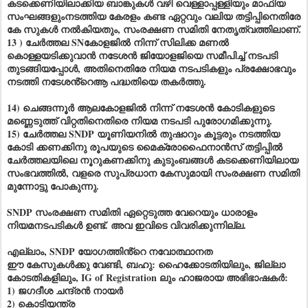
കടക്കെണിയിലാക്കിയ ബാങ്കുകൾ വഴി വെള്ളാപ്പള്ളിയും മാഫിയ
സംഘങ്ങളുംനടത്തിയ കേരളം കണ്ട ഏറ്റവും വലിയ തട്ടിപ്പിനെതിരേ
കേ സുകൾ നൽകിയതും, സംരക്ഷണ സമിതി നേതൃത്വത്തിലാണ്.
13 ) ചേർത്തല SNകോളജിൽ നിന്ന് സിലിക്ക മണൽ
കൊള്ളയടിക്കുവാൻ നടേശൻ ജിയോളജിയെ സമീപിച്ച് നടപടി
തുടങ്ങിയപ്പോൾ, അതിനെതിരേ നിയമ നടപടികളും പ്രക്ഷോഭവും
നടത്തി നടേശൻ്റെആ പദ്ധതിയെ തകർത്തു.
14) ചെങ്ങന്നൂർ ആലകോളജിൽ നിന്ന് നടേശൻ കോടികളുടെ
മണ്ണെടുത്ത് വിറ്റതിനെതിരെ നിയമ നടപടി പുരോഗമിക്കുന്നു.
15) ചേർത്തല SNDP യൂണിയനിൽ തുഷാറും കൂട്ടരും നടത്തിയ
കോടി ക്കണക്കിനു രൂപയുടെ മൈക്രോഫൈനാൻസ് തട്ടിപ്പിൽ
ചേർത്തലയിലെ നൂറുകണക്കിനു കുടുംബങ്ങൾ കടക്കെണിയിലായ
സംഭവത്തിൽ, വളരെ സുപ്രധാന കേസുമായി സംരക്ഷണ സമിതി
മുന്നോട്ടു പോകുന്നു.
SNDP സംരക്ഷണ സമിതി ഏറ്റെടുത്ത വേറെയും ധാരാളം
നിയമനടപടികൾ ഉണ്ട്. അവ ഇവിടെ വിവരിക്കുന്നില്ല.
എല്ലാം, SNDP യോഗത്തിൻ്റെ നവോത്ഥാനത
ഈ കേസുകൾക്കു വേണ്ടി, ബഹു: ഹൈക്കോടതിയിലും, ജില്ലാ
കോടതികളിലും, IG of Registration ലും ഹാജരായ അഭിഭാഷകർ:
1) ജഗദീശ ചന്ദ്രൻ നായർ
2) കൊടിയന്ത്ര