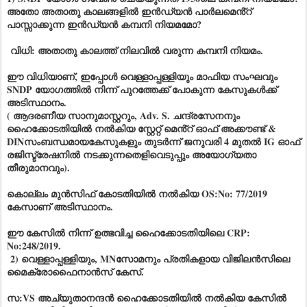
അതോ അതാതു കാലങ്ങളിൽ ഇൻഡ്യൻ പാർലമെൻ്റ്
പാസ്സാക്കുന്ന ഇൻഡ്യൻ കമ്പനി നിയമമോ?
വിധി: അതാതു കാലത്ത് നിലവിൽ വരുന്ന കമ്പനി നിയമം.
ഈ വിധിയാണ്, ഇപ്പോൾ വെള്ളാപ്പള്ളിയും മാഫിയ സംഘവും
SNDP യോഗത്തിൽ നിന്ന് പുറത്തേക്ക് പോകുന്ന കേസുകൾക്ക്
അടിസ്ഥാനം.
( ആദരണീയ സാനുമാസ്റ്ററും, Adv. S. ചന്ദ്രസേനനും
ഹൈക്കോടതിയിൽ നൽകിയ സ്റ്റേറ്റ് മെൻ്റ് ഓഫ് അക്കൗണ്ട് &
DINസംബന്ധമായകേസുകളും തുടർന്ന് ജനുവരി 4 മുതൽ IG ഓഫ്
രജിസ്ട്രേഷനിൽ നടക്കുന്നതെളിവെടുപ്പും അയോഗ്യതാ
തീരുമാനവും).
കൊല്ലം മുൻസിഫ് കോടതിയിൽ നൽകിയ OS:No: 77/2019
കേസാണ് അടിസ്ഥാനം.
ഈ കേസിൽ നിന്ന് ഉത്ഭവിച്ച ഹൈക്കോടതിയിലെ CRP:
No:248/2019.
2) വെള്ളാപ്പള്ളിയും, MNസോമനും പ്രതികളായ വിജിലൻസിലെ
മൈക്രോഫൈനാൻസ് കേസ്.
സ:VS അച്യുതാനന്ദൻ ഹൈക്കോടതിയിൽ നൽകിയ കേസിൽ