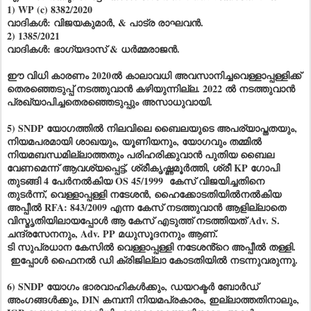
1) WP (c) 8382/2020
വാദികൾ: വിജയകുമാർ, & പാട്ര രാഘവൻ.
2) 1385/2021
വാദികൾ: ഭാഗ്യദാസ് & ധർമ്മരാജൻ.
ഈ വിധി കാരണം 2020ൽ കാലാവധി അവസാനിച്ചവെള്ളാപ്പള്ളിക്ക്
തെരഞ്ഞെടുപ്പ് നടത്തുവാൻ കഴിയുന്നില്ല. 2022 ൽ നടത്തുവാൻ
പ്രഖ്യാപിച്ചതെരഞ്ഞെടുപ്പും അസാധുവായി.
5) SNDP യോഗത്തിൽ നിലവിലെ ബൈലയുടെ അപര്യാപ്തതയും,
നിയമപരമായി ശാഖയും, യൂണിയനും, യോഗവും തമ്മിൽ
നിയമബന്ധമില്ലാത്തതും പരിഹരിക്കുവാൻ പുതിയ ബൈല
വേണമെന്ന് ആവശ്യപ്പെട്ട്, ശ്രീകൃഷ്ണമൂർത്തി, ശ്രീ KP ഗോപി
തുടങ്ങി 4 പേർനൽകിയ OS 45/1999 കേസ് വിജയിച്ചതിനെ
തുടർന്ന്, വെള്ളാപ്പള്ളി നടേശൻ, ഹൈക്കോടതിയിൽനൽകിയ
അപ്പീൽ RFA: 843/2009 എന്ന കേസ് നടത്തുവാൻ ആളില്ലാതെ
വിസ്മൃതിയിലായപ്പോൾ ആ കേസ് എടുത്ത് നടത്തിയത് Adv. S.
ചന്ദ്രസേനനും, Adv. PP മധുസൂദനനും ആണ്.
ടി സുപ്രധാന കേസിൽ വെള്ളാപ്പള്ളി നടേശൻ്റെ അപ്പീൽ തള്ളി.
ഇപ്പോൾ ഫൈനൽ ഡി ക്രിജില്ലാ കോടതിയിൽ നടന്നുവരുന്നു.
6) SNDP യോഗം ഭാരവാഹികൾക്കും, ഡയറക്ടർ ബോർഡ്
അംഗങ്ങൾക്കും, DIN കമ്പനി നിയമപ്രകാരം, ഇല്ലാത്തതിനാലും,