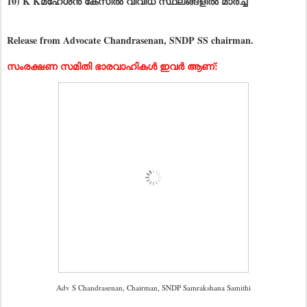
10) K Kമഹേശൻ കേസിൽ വിവിധ സ്ഥലങ്ങളിൽ മാർച്ച്
Release from Advocate Chandrasenan, SNDP SS chairman.
സംരക്ഷണ സമിതി ഭാരവാഹികൾ ഇവർ ആണ്:
Adv S Chandrasenan, Chairman, SNDP Samrakshana Samithi