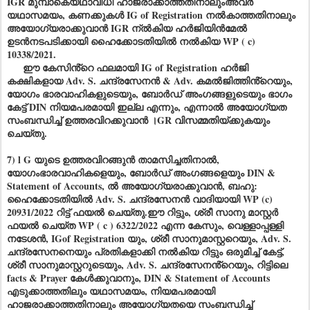
IGR മുമ്പാകെയഥാവിധി ഹാജരാക്കാത്തതിനാലുംഅവർ
യഥാസമയം, കണക്കുകൾ IG of Registration നൽകാത്തതിനാലും
അയോഗ്യരാക്കുവാൻ IGR ന്ൽകിയ ഹർജിയിൻമേൽ
ഉടൻനടപടിക്കായി ഹൈക്കോടതിയിൽ നൽകിയ WP ( c)
10338/2021.
ഈ കേസിൻ്റെ ഫലമായി IG of Registration ഹർജി
കക്ഷികളായ Adv. S. ചന്ദ്രസേനൻ & Adv. കമൽജിത്തിൻ്റെയും,
യോഗം ഭാരവാഹികളുടെയും, ബോർഡ് അംഗങ്ങളുടെയും ഭാഗം
കേട്ട് DIN നിയമപരമായി ഇല്ല എന്നും, എന്നാൽ അയോഗ്യത
സംബന്ധിച്ച് ഉത്തരവിറക്കുവാൻ ।GR വിസമ്മതിയ്ക്കുകയും
ചെയ്തു.
7) l G യുടെ ഉത്തരവിറങ്ങുൻ താമസിച്ചതിനാൽ,
യോഗംഭാരവാഹികളെയും, ബോർഡ് അംഗങ്ങളെയും DIN &
Statement of Accounts, ൽ അയോഗ്യരാക്കുവാൻ, ബഹു:
ഹൈക്കോടതിയിൽ Adv. S. ചന്ദ്രസേനൻ വാദിയായി WP (c)
20931/2022 റിട്ട് ഫയൽ ചെയ്തു.ഈ റിട്ടും, ശ്രീ സാനു മാസ്റ്റർ
ഫയൽ ചെയ്ത WP ( c ) 6322/2022 എന്ന കേസും, വെള്ളാപ്പള്ളി
നടേശൻ, IGof Registration യും, ശ്രീ സാനുമാസ്റ്ററെയും, Adv. S.
ചന്ദ്രസേനനെയും പ്രതികളാക്കി നൽകിയ റിട്ടും ഒരുമിച്ച് കേട്ട്,
ശ്രീ സാനുമാസ്റ്ററുടെയും, Adv. S. ചന്ദ്രസേനൻ്റെയും, റിട്ടിലെ
facts & Prayer കേൾക്കുവാനും, DIN & Statement of Accounts
എടുക്കാത്തതിലും യഥാസമയം, നിയമപരമായി
ഹാജരാക്കാത്തതിനാലും അയോഗ്യതയെ സംബന്ധിച്ച്