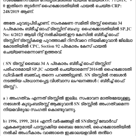
0 ഇതിനെ തുടർന്ന് ഹൈക്കോടതിയിൽ ഫയൽ ചെയ്ത CRP:
248/2019 ആണ്.
അതേ ചുവടുപിടിച്ചാണ്, സംരക്ഷണ സമിതി ട്രസ്റ്റ് ബൈല 34
Aപ്രകാരം ബ്രീച്ച് ഓഫ് ട്രസ്റ്റിന് ബഹു: ഹൈക്കോടതിയിൽ SP.JC
No: 6/2023 ആയി റിട്ട് നൽകിയത്.ഈ കേസിൽ ബ്രീച്ച് ഓഫ്
ട്രസ്റ്റിന് ട്രസ്റ്റികളെ പുറത്താക്കി റിസീവറെ നിയമിക്കുവാൻ ജില്ലാ
കോടതിയിൽ CPC, Section 92 പ്രകാരം കേസ് ഫയൽ
ചെയ്യണമെന്നാണ് ഉത്തരവ്.
( SN ട്രസ്റ്റ് ബൈല 34 A പ്രകാരം ബ്രീച്ച് ഓഫ് ട്രസ്റ്റിന്
പരിഹാരമായി SP.JC ഫയൽ ചെയ്യാമെന്ന് 2016ൽ ഹൈക്കോടതി
ഡിവിഷൻ ബഞ്ചു തന്നെ പറഞ്ഞിട്ടുണ്ട്).
SN ട്രസ്റ്റിൽ നടേശൻ
നടത്തിയ പ്രധാനപ്പെട്ട വിശ്വാസ ലംഘനങ്ങൾ ( ബ്രീച്ച് ഓഫ്
ട്രസ്റ്റ് ).
a ) അംഗത്വം എന്നത് ട്രസ്റ്റിൽ ഇല്ല. സംഭാവന മാത്രമേയുള്ളു.
നടേശൻ കുടുംബട്രസ്റ്റ് ആക്കുവാൻ SN ട്രസ്റ്റിൽ അംഗത്വമെന്ന
നിയമവിരുദ്ധ സംഗതി കൊണ്ടുവന്നു.
b) 1996, 1999, 2014 എന്നീ വർഷങ്ങളി ൽ SNട്രസ്റ്റ് ബോർഡ്
ഏകകണ്ഠമായി പാസ്സാക്കിയ ബൈല ഭേദഗതി, ഹൈക്കോടതിയിൽ
നൽകി അംഗീകാരം വാങ്ങാതെ ഇക്കാലയളവിൽ തൻ്റെ