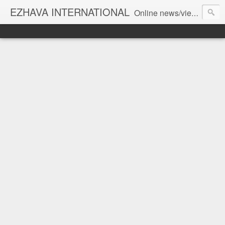
EZHAVA INTERNATIONAL
Online news/views JOURNAL... Connecting the community worldwide Editorial Director: Prem Chandran