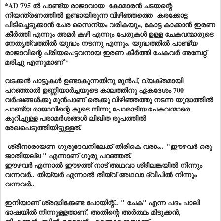
*AD 795 ൽ പാണ്ട്യ രാജാവായ കോമാരൻ ചടയന്റെ
നിയന്ത്രണത്തിൽ ഉണ്ടായിരുന്ന വിഴിഞ്ഞത്തെ കരക്കോട്ട
പിടിച്ചെടുക്കാൻ ചേര സൈന്യം വരികയും, കോട്ട കാക്കാൻ ഇരണ
കീർത്തി എന്നും അമർ കഴി എന്നും പേരുകൾ ഉള്ള ചേകവന്മാരുടെ
നേതൃത്വത്തിൽ യുദ്ധം നടന്നു എന്നും. യുദ്ധത്തിൽ പാണ്ട്യ
രാജാവിന്റെ പ്രിയപെട്ടവനായ ഇരണ കീർത്തി ചേകവർ അമ്പേറ്റ്
മരിച്ചു എന്നുമാണ് *
വടക്കൻ പാട്ടുകൾ ഉണ്ടാകുന്നതിനു മുൻപ്, വ്യക്തമായി
പറഞ്ഞാൽ ഉണ്ണിയാർച്ചയുടെ കാലത്തിനു ഏകദേശം 700
വർഷങ്ങൾക്കു മുൻപാണ് തെക്കു വിഴിഞ്ഞത്തു നടന്ന യുദ്ധത്തിൽ
പാണ്ട്യ രാജാവിന്റെ കൂടെ നിന്നു പോരാടിയ ചേകവന്മാരെ
കുറിച്ചുള്ള പരാമർശങ്ങൾ ലിഖിത രൂപത്തിൽ
രേഖപെടുത്തിയിട്ടുള്ളത്.
ശ്രീനാരായണ ഗുരുദേവനിലേക്ക് തിരികെ വരാം.. "ഈഴവർ ഒരു
ജാതിയല്ല " എന്നാണ് ഗുരു പറഞ്ഞത്.
ഈഴവർ എന്നാൽ ഈഴത്ത് നാട് അഥവാ ശ്രീലങ്കയിൽ നിന്നും
വന്നവർ.. തിയ്യർ എന്നാൽ തീയ്‌വ് അഥവാ ദ്വീപിൽ നിന്നും
വന്നവർ..
ഇനിയാണ് ശ്രദ്ധിക്കേണ്ട പോയിന്റ്.. " ചേക" എന്ന പദം പാലി
ഭാഷയിൽ നിന്നുള്ളതാണ്. അതിന്റെ അർത്ഥം മിടുക്കൻ,