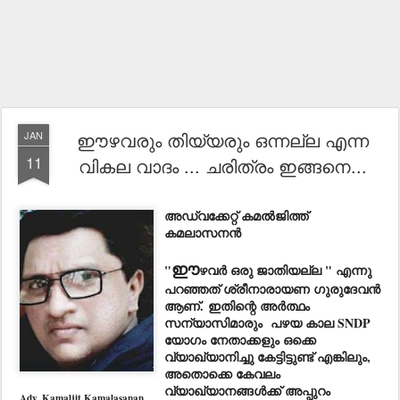
ഈഴവരും തിയ്യരും ഒന്നല്ല എന്ന
JAN
11
വികല വാദം ... ചരിത്രം ഇങ്ങനെ...
അഡ്വക്കേറ്റ് കമൽജിത്ത്
കമലാസനൻ
ഈ
"
ഴവർ ഒരു ജാതിയല്ല " എന്നു
പറഞ്ഞത് ശ്രീനാരായണ ഗുരുദേവൻ
ആണ്. ഇതിന്റെ അർത്ഥം
സന്യാസിമാരും പഴയ കാല SNDP
യോഗം നേതാക്കളും ഒക്കെ
വ്യാഖ്യാനിച്ചു കേട്ടിട്ടുണ്ട് എങ്കിലും,
അതൊക്കെ കേവലം
വ്യാഖ്യാനങ്ങൾക്ക് അപ്പുറം
Adv. Kamaljit Kamalasanan