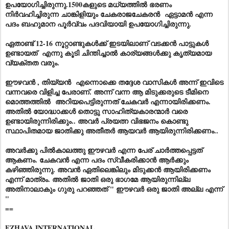
ഉപയോഗിച്ചിരുന്നു.1500കളുടെ മധ്യത്തിൽ ഭരണം
നിർവഹിച്ചിരുന്ന ചാങ്കിളിയും ചേകരാജചേകരൻ ഏട്ടാമൻ എന്ന
പദം ബഹുമാന പൂർവ്വം പദവിയായി ഉപയോഗിച്ചിരുന്നു.
ഏതാണ്ട് 12-16 നൂറ്റാണ്ടുകൾക്ക് ഇടയിലാണ് വടക്കൻ പാട്ടുകൾ
ഉണ്ടായത് എന്നു കൂടി ചിന്തിച്ചാൽ കാര്യങ്ങൾക്കു കൃത്യമായ
വ്യക്തത വരും.
ഈഴവൻ , തിയ്യൻ എന്നൊക്കെ തദ്ദേശ വാസികൾ അന്ന് ഇവിടെ
വന്നവരെ വിളിച്ച പേരാണ്. അന്ന് വന്ന ആ മിടുക്കരുടെ ടീമിനെ
മൊത്തത്തിൽ അറിയപെട്ടിരുന്നത് ചേകവർ എന്നായിരിക്കണം.
അതിൽ യോദ്ധാക്കൾ തൊട്ടു സാഹിത്യകാരന്മാർ വരെ
ഉണ്ടായിരുന്നിരിക്കും.. അവർ പ്രയത്ന വിഭജനം കൊണ്ടു
സ്ഥാപിതമായ ജാതിക്കു അതീതർ ആയവർ ആയിരുന്നിരിക്കണം..
അവർക്കു പിൽകാലത്തു ഈഴവർ എന്ന പേര് ചാർത്തപ്പെട്ടത്
ആകണം. ചേകവൻ എന്ന പദം സ്വീകരിക്കാൻ ആർക്കും
കഴിഞ്ഞിരുന്നു. അവൻ ഏതിലെങ്കിലും മിടുക്കൻ ആയിരിക്കണം
എന്ന് മാത്രം. അതിൽ ജാതി ഒരു ഭാഗമേ ആയിരുന്നില്ല
അതിനാലാകും ഗുരു പറഞ്ഞത് " ഈഴവർ ഒരു ജാതി അല്ല എന്ന്
"
==
EZHAVA INTERNATIONAL