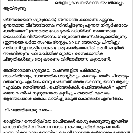
തെളിവുകൾ നൽകാൻ അപര്യാപ്തം
ആയിരുന്നു.
ശ്രീനാരായണ ഗുരുദേവന്, അന്നത്തെ കാലത്തെ ഏറ്റവും
ഉന്നതമായ വിദ്യാഭ്യാസം സിദ്ധിച്ചിരുന്നു എന്നത് നിസ്തർക്കമായ
കാര്യമാണ്. ഇന്നത്തെ ഡോക്ടറൽ ഡിഗ്രിക്ക് സമാനമായ
ഔപചാരിക വിദ്യാഭ്യാസം ഗുരുദേവന് അന്ന് പ്രാപ്തമായിരുന്നു.
(ഇന്നത്തെ ധർമ്മ സംഘം ട്രസ്റ്റും, SNDP യോഗവും ചിന്തിച്ചു /
പരിഗണിച്ചു നടപ്പിലാക്കേണ്ട ഒരു കാര്യമാണിത്. അവിടങ്ങളിൽ
സംഭവിക്കുന്ന പല ധാർമ്മിക/ മൂല്യ / സൈദ്ധാന്തിക
ച്യുതികൾക്കും ഒരു കാരണം വിദ്യാഭ്യാസ കുറവാണ്).
അതിനാലാണ് ഗുരുദേവ വചനങ്ങളിൽ ചരിത്രവും,
സാഹിത്യവും, സാമ്പത്തിക ശാസ്ത്രവും, കലയും, തത്വ ചിന്തയും,
ദർശനവും എല്ലാം ഒന്നു ചേർന്നത്. അതു കൊണ്ടു തന്നെ ആകും
"എല്ലാം തെരിഞവർ.. പെരിയോർകൾ, പെരിയോർകൾ " എന്ന്
രമണ മഹർഷി ഗുരുദേവനെ കുറിച്ചു പറഞ്ഞത്. കേവലം
ആത്മോപദേശ ശതകം വായിച്ചു കേട്ടത് കൊണ്ടല്ല എന്നർത്ഥം.
വിഷയത്തിലേക്കു വരാം...
രാഷ്ട്രീയ / സെമിറ്റിക് മത മാഫിയകൾ കാശു കൊടുത്തു ഇറക്കിയ
ഒന്നാണ് തിയ്യ വിഘടന വാദം. ഈഴവരും തിയ്യരും ഒന്നല്ല
എന്ന വികല വാദം ഉന്നയിച്ചു ഒരു വിഭാഗത്തെ ദുർബലപെടുത്താൻ