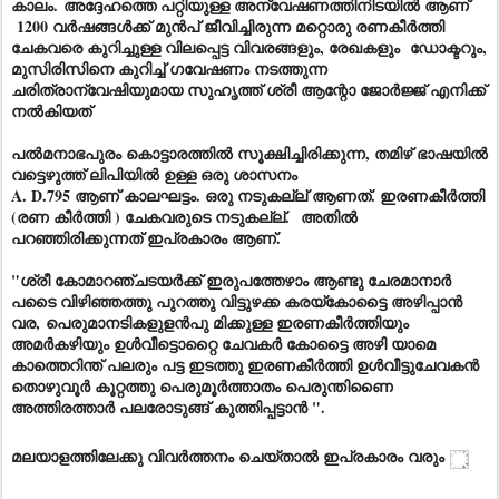
കാലം. അദ്ദേഹത്തെ പറ്റിയുള്ള അന്വേഷണത്തിനിടയിൽ ആണ്
1200 വർഷങ്ങൾക്ക് മുൻപ് ജീവിച്ചിരുന്ന മറ്റൊരു രണകീർത്തി
ചേകവരെ കുറിച്ചുള്ള വിലപ്പെട്ട വിവരങ്ങളും, രേഖകളും ഡോക്ടറും,
മുസിരിസിനെ കുറിച്ച് ഗവേഷണം നടത്തുന്ന
ചരിത്രാന്വേഷിയുമായ സുഹൃത്ത് ശ്രീ ആന്റോ ജോർജ്ജ് എനിക്ക്
നൽകിയത്
പൽമനാഭപുരം കൊട്ടാരത്തിൽ സൂക്ഷിച്ചിരിക്കുന്ന, തമിഴ് ഭാഷയിൽ
വട്ടെഴുത്ത് ലിപിയിൽ ഉള്ള ഒരു ശാസനം
A. D.795 ആണ് കാലഘട്ടം. ഒരു നടുകല്ല് ആണത്. ഇരണകീർത്തി
(രണ കീർത്തി ) ചേകവരുടെ നടുകല്ല്. അതിൽ
പറഞ്ഞിരിക്കുന്നത് ഇപ്രകാരം ആണ്.
"ശ്രീ കോമാറഞ്ചടയർക്ക് ഇരുപത്തേഴാം ആണ്ടു ചേരമാനാർ
പടൈ വിഴിഞ്ഞത്തു പുറത്തു വിട്ടുഴക്ക കരയ്കോട്ടൈ അഴിപ്പാൻ
വര, പെരുമാനടികളുളൻപു മിക്കുള്ള ഇരണകീർത്തിയും
അമർകഴിയും ഉൾവീട്ടൊറ്റൈ ചേവകർ കോട്ടൈ അഴി യാമെ
കാത്തെറിന്ത് പലരും പട്ട ഇടത്തു ഇരണകീർത്തി ഉൾവീട്ടുചേവകൻ
തൊഴുവൂർ കൂറ്റത്തു പെരുമൂർത്താതം പെരുന്തിണൈ
അത്തിരത്താർ പലരോടുങ്ങ് കുത്തിപ്പട്ടാൻ ".
മലയാളത്തിലേക്കു വിവർത്തനം ചെയ്താൽ ഇപ്രകാരം വരും