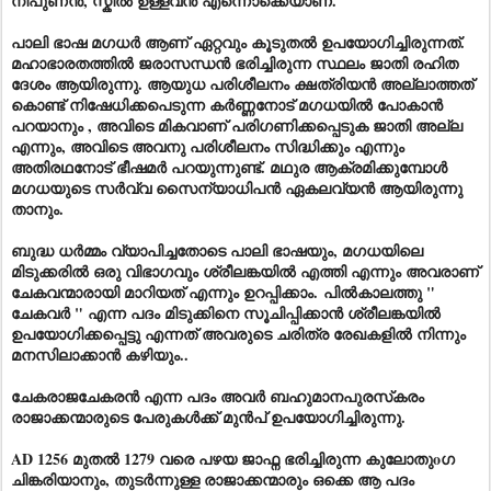
നിപുണൻ, സ്കിൽ ഉള്ളവൻ എന്നൊക്കെയാണ്.
പാലി ഭാഷ മഗധർ ആണ് ഏറ്റവും കൂടുതൽ ഉപയോഗിച്ചിരുന്നത്.
മഹാഭാരതത്തിൽ ജരാസന്ധൻ ഭരിച്ചിരുന്ന സ്ഥലം ജാതി രഹിത
ദേശം ആയിരുന്നു. ആയുധ പരിശീലനം ക്ഷത്രിയൻ അല്ലാത്തത്
കൊണ്ട് നിഷേധിക്കപെടുന്ന കർണ്ണനോട് മഗധയിൽ പോകാൻ
പറയാനും , അവിടെ മികവാണ് പരിഗണിക്കപ്പെടുക ജാതി അല്ല
എന്നും, അവിടെ അവനു പരിശീലനം സിദ്ധിക്കും എന്നും
അതിരഥനോട്‌ ഭീഷമർ പറയുന്നുണ്ട്. മഥുര ആക്രമിക്കുമ്പോൾ
മഗധയുടെ സർവ്വ സൈന്യാധിപൻ ഏകലവ്യൻ ആയിരുന്നു
താനും.
ബുദ്ധ ധർമ്മം വ്യാപിച്ചതോടെ പാലി ഭാഷയും, മഗധയിലെ
മിടുക്കരിൽ ഒരു വിഭാഗവും ശ്രീലങ്കയിൽ എത്തി എന്നും അവരാണ്
ചേകവന്മാരായി മാറിയത് എന്നും ഉറപ്പിക്കാം. പിൽകാലത്തു "
ചേകവർ " എന്ന പദം മിടുക്കിനെ സൂചിപ്പിക്കാൻ ശ്രീലങ്കയിൽ
ഉപയോഗിക്കപ്പെട്ടു എന്നത് അവരുടെ ചരിത്ര രേഖകളിൽ നിന്നും
മനസിലാക്കാൻ കഴിയും..
ചേകരാജചേകരൻ എന്ന പദം അവർ ബഹുമാനപുരസ്‌കരം
രാജാക്കന്മാരുടെ പേരുകൾക്ക് മുൻപ് ഉപയോഗിച്ചിരുന്നു.
AD 1256 മുതൽ 1279 വരെ പഴയ ജാഫ്ന ഭരിച്ചിരുന്ന കുലോതുoഗ
ചിങ്കരിയാനും, തുടർന്നുള്ള രാജാക്കന്മാരും ഒക്കെ ആ പദം