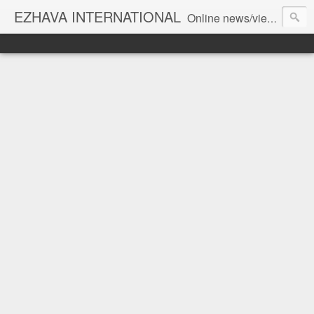
EZHAVA INTERNATIONAL
Online news/views JOURNAL... Connecting the community worldwide Editorial Director: Prem Chandran