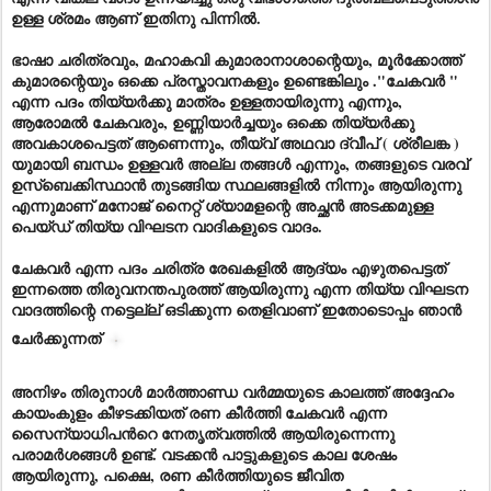
ഉള്ള ശ്രമം ആണ് ഇതിനു പിന്നിൽ.
ഭാഷാ ചരിത്രവും, മഹാകവി കുമാരാനാശാന്റെയും, മൂർക്കോത്ത്
കുമാരന്റെയും ഒക്കെ പ്രസ്താവനകളും ഉണ്ടെങ്കിലും ."ചേകവർ "
എന്ന പദം തിയ്യർക്കു മാത്രം ഉള്ളതായിരുന്നു എന്നും,
ആരോമൽ ചേകവരും, ഉണ്ണിയാർച്ചയും ഒക്കെ തിയ്യർക്കു
അവകാശപെട്ടത് ആണെന്നും, തീയ്‌വ് അഥവാ ദ്വീപ് ( ശ്രീലങ്ക )
യുമായി ബന്ധം ഉള്ളവർ അല്ല തങ്ങൾ എന്നും, തങ്ങളുടെ വരവ്
ഉസ്ബെക്കിസ്ഥാൻ തുടങ്ങിയ സ്ഥലങ്ങളിൽ നിന്നും ആയിരുന്നു
എന്നുമാണ് മനോജ്‌ നൈറ്റ് ശ്യാമളന്റെ അച്ഛൻ അടക്കമുള്ള
പെയ്ഡ് തിയ്യ വിഘടന വാദികളുടെ വാദം.
ചേകവർ എന്ന പദം ചരിത്ര രേഖകളിൽ ആദ്യം എഴുതപെട്ടത്
ഇന്നത്തെ തിരുവനന്തപുരത്ത് ആയിരുന്നു എന്ന തിയ്യ വിഘടന
വാദത്തിന്റെ നട്ടെല്ല് ഒടിക്കുന്ന തെളിവാണ് ഇതോടൊപ്പം ഞാൻ
ചേർക്കുന്നത്
അനിഴം തിരുനാൾ മാർത്താണ്ഡ വർമ്മയുടെ കാലത്ത് അദ്ദേഹം
കായംകുളം കീഴടക്കിയത് രണ കീർത്തി ചേകവർ എന്ന
സൈന്യാധിപൻറെ നേതൃത്വത്തിൽ ആയിരുന്നെന്നു
പരാമർശങ്ങൾ ഉണ്ട്. വടക്കൻ പാട്ടുകളുടെ കാല ശേഷം
ആയിരുന്നു, പക്ഷെ, രണ കീർത്തിയുടെ ജീവിത