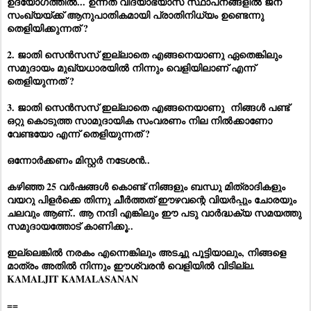
ഉദ്യോഗത്തിൽ... ഉന്നത വിദ്യാഭ്യാസ സ്ഥാപനങ്ങളിൽ ജന
സംഖ്യയ്ക്ക് ആനുപാതികമായി പ്രാതിനിധ്യം ഉണ്ടെന്നു
തെളിയിക്കുന്നത് ?
2. ജാതി സെൻസസ് ഇല്ലാതെ എങ്ങനെയാണു ഏതെങ്കിലും
സമുദായം മുഖ്യധാരയിൽ നിന്നും വെളിയിലാണ് എന്ന്
തെളിയുന്നത് ?
3. ജാതി സെൻസസ് ഇല്ലാതെ എങ്ങനെയാണു നിങ്ങൾ പണ്ട്
ഒറ്റു കൊടുത്ത സാമുദായിക സംവരണം നില നിൽക്കാണോ
വേണ്ടയോ എന്ന് തെളിയുന്നത് ?
ഒന്നോർക്കണം മിസ്റ്റർ നടേശൻ..
കഴിഞ്ഞ 25 വർഷങ്ങൾ കൊണ്ട് നിങ്ങളും ബന്ധു മിത്രാദികളും
വയറു പിളർക്കെ തിന്നു ചീർത്തത് ഈഴവന്റെ വിയർപ്പും ചോരയും
ചലവും ആണ്.. ആ നന്ദി എങ്കിലും ഈ പടു വാർദ്ധക്യ സമയത്തു
സമുദായത്തോട് കാണിക്കൂ..
ഇല്ലെങ്കിൽ നരകം എന്നെങ്കിലും അടച്ചു പൂട്ടിയാലും, നിങ്ങളെ
മാത്രം അതിൽ നിന്നും ഈശ്വരൻ വെളിയിൽ വിടില്ല.
KAMALJIT KAMALASANAN
==