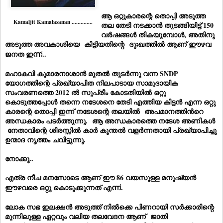
ആ ഒറ്റുകാരന്റെ തൊപ്പി അടുത്ത
Kamaljit Kamalasanan ..............
തല തേടി നടക്കാൻ തുടങ്ങിയിട്ട് 150
വർഷങ്ങൾ തികയുമ്പോൾ, അതിനു
അടുത്ത അവകാശിയെ കിട്ടിയതിന്റെ ദുഃഖത്തിൽ ആണ് ഈഴവ
ജനത ഇ
ന്ന്
..
മഹാകവി കുമാരനാശാൻ മുതൽ തുടർന്നു വന്ന SNDP
യോഗത്തിന്റെ പ്രഖ്യാപിത നിലപാടായ സാമുദായിക
സംവരണത്തെ 2012 ൽ സുപ്രീം കോടതിയിൽ ഒറ്റു
കൊടുത്തപ്പോൾ തന്നെ നടേശനെ തേടി എത്തിയ കിട്ടൻ എന്ന ഒറ്റു
കാരന്റെ തൊപ്പി ഇന്ന് നടേശന്റെ തലയിൽ അപമാനത്തിൻറെ
അന്ധകാരം പടർത്തുന്നു. ആ അന്ധകാരത്തെ നടേശ അണികൾ
നേതാവിന്റെ ശിരസ്സിൽ കാർ കൂന്തൽ വളർന്നതായി പ്രഖ്യാപിച്ചു
ഉന്മാദ നൃത്തം ചവിട്ടുന്നു.
നോക്കൂ..
എത്ര നീച മനസോടെ ആണ് ഈ 86 വയസുള്ള മനുഷ്യൻ
ഈഴവരെ ഒറ്റു കൊടുക്കുന്നത് എ
ന്ന്
.
ലോക സഭ ഇലക്ഷൻ അടുത്ത് നിൽക്കെ പിണറായി സർക്കാരിന്റെ
മുന്നിലുള്ള ഏറ്റവും വലിയ തലവേദന ആണ് ജാതി