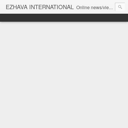
EZHAVA INTERNATIONAL
Online news/views JOURNAL... Connecting the community worldwide Editorial Director: Prem Chandran