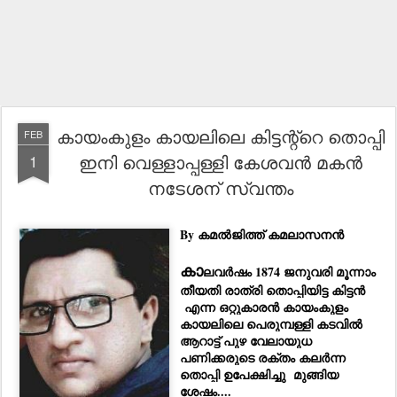
കായംകുളം കായലിലെ കിട്ടന്റ്റെ തൊപ്പി
FEB
ഇനി വെള്ളാപ്പള്ളി കേശവൻ മകൻ
1
നടേശന് സ്വന്തം
By കമൽജിത്ത് കമലാസനൻ
കാ
ലവർഷം 1874 ജനുവരി മൂന്നാം
തീയതി രാത്രി തൊപ്പിയിട്ട കിട്ടൻ
എന്ന ഒറ്റുകാരൻ കായംകുളം
കായലിലെ പെരുമ്പള്ളി കടവിൽ
ആറാട്ട് പുഴ വേലായുധ
പണിക്കരുടെ രക്തം കലർന്ന
തൊപ്പി ഉപേക്ഷിച്ചു മുങ്ങിയ
ശേഷം....