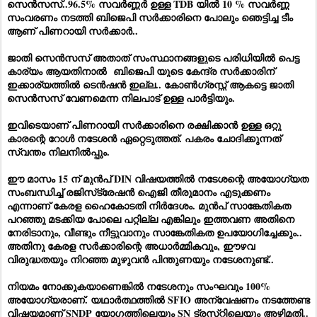
സെൻസസ്..96.5% സവർണ്ണർ ഉള്ള TDB യിൽ 10 % സവർണ്ണ
സംവരണം നടത്തി ബിജെപി സർക്കാരിനെ പോലും ഞെട്ടിച്ച ടീം
ആണ് പിണറായി സർക്കാർ..
ജാതി സെൻസസ് അതാത് സംസ്ഥാനങ്ങളുടെ പരിധിയിൽ പെട്ട
കാര്യം ആയതിനാൽ ബിജെപി യുടെ കേന്ദ്ര സർക്കാരിന്
ഇക്കാര്യത്തിൽ ടെൻഷൻ ഇല്ല.. കോൺഗ്രസ്സ് ആകട്ടെ ജാതി
സെൻസസ് വേണമെന്ന നിലപാട് ഉള്ള പാർട്ടിയും.
ഇവിടെയാണ് പിണറായി സർക്കാരിനെ രക്ഷിക്കാൻ ഉള്ള ഒറ്റു
കാരന്റെ റോൾ നടേശൻ ഏറ്റെടുത്തത്. പകരം ചോദിക്കുന്നത്
സ്വന്തം നിലനിൽപ്പും.
ഈ മാസം 15 ന് മുൻപ് DIN വിഷയത്തിൽ നടേശന്റെ അയോഗ്യത
സംബന്ധിച്ച് രജിസ്‌ട്രേഷൻ ഐജി തീരുമാനം എടുക്കണം
എന്നാണ് കേരള ഹൈകോടതി നിർദേശം. മുൻപ് സാങ്കേതികത
പറഞ്ഞു മടക്കിയ പോലെ പറ്റില്ല എങ്കിലും ഇത്തവണ അതിനെ
നേരിടാനും, വീണ്ടും നീട്ടുവാനും സാങ്കേതികത ഉപയോഗിച്ചേക്കും..
അതിനു കേരള സർക്കാരിന്റെ അധാർമ്മികവും, ഈഴവ
വിരുദ്ധതയും നിറഞ്ഞ മുഴുവൻ പിന്തുണയും നടേശനുണ്ട്..
നിയമം നോക്കുകയാണെങ്കിൽ നടേശനും സംഘവും 100%
അയോഗ്യരാണ്. യഥാർത്ഥത്തിൽ SFIO അന്വേഷണം നടത്തേണ്ട
വിഷയമാണ് SNDP യോഗത്തിലെയും SN ട്രസ്‌റ്റിലെയും അഴിമതി..