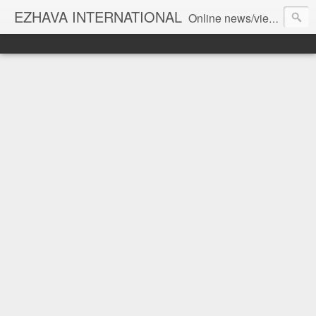
EZHAVA INTERNATIONAL
Online news/views JOURNAL... Connecting the community worldwide Editorial Director: Prem Chandran