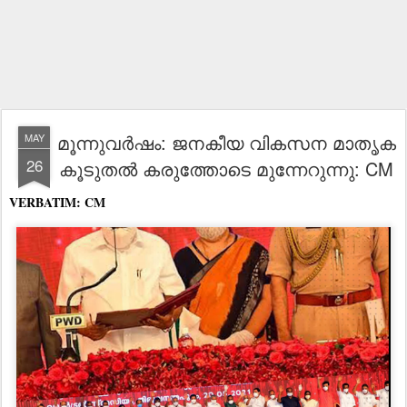
മൂന്നുവർഷം: ജനകീയ വികസന മാതൃക
MAY
26
കൂടുതൽ കരുത്തോടെ മുന്നേറുന്നു: CM
VERBATIM: CM