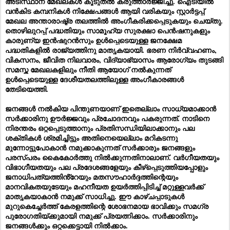
അടിസ്ഥാന മേഖലകൾ കൂടുതൽ കരുത്താർജ്ജിച്ചു. ഐടിയിൽ
വൻകിട കമ്പനികൾ നിക്ഷേപങ്ങൾ ആയി വരികയും സ്റ്റാർട്ടപ്പ്
മേഖല അന്താരാഷ്ട്ര തലത്തിൽ അംഗീകരിക്കപ്പെടുകയും ചെയ്തു.
തൊഴിലുറപ്പ് പദ്ധതിയും സാമൂഹ്യ സുരക്ഷാ പെൻഷനുകളും
കാരുണ്യ ഇൻഷുറൻസും ഉൾപ്പെടെയുള്ള ജനക്ഷേമ
പദ്ധതികളിൽ രാജ്യത്തിനു മാതൃകയായി. ഭരണ നിർവ്വഹണം,
വികസനം, ജീവിത നിലവാരം, വിദ്യാഭ്യാസം ആരോഗ്യം തുടങ്ങി
സമസ്ത മേഖലകളിലും നീതി ആയോഗ് നൽകുന്നത്
ഉൾപ്പെടെയുള്ള ദേശീയതലത്തിലുള്ള അംഗീകാരങ്ങൾ
തേടിയെത്തി.
ജനങ്ങൾ നൽകിയ പിന്തുണയാണ് ഇതെല്ലാം സാധ്യമാക്കാൻ
സർക്കാരിനു ഊർജ്ജവും പ്രചോദനവും പകരുന്നത്. നാടിനെ
നിരന്തരം ഒറ്റപ്പെടുത്താനും പ്രതിസന്ധിയിലാക്കാനും പല
ശക്തികൾ ശ്രമിച്ചിട്ടും അതിനെയെല്ലാം മറികടന്നു
മുന്നോട്ടുപോകാൻ നമുക്കാകുന്നത് സർക്കാരും ജനങ്ങളും
പരസ്പരം കൈകോർത്തു നിൽക്കുന്നതിനാലാണ്. വർഗീയതയും
വിഭാഗീയതയും പല പ്രദേശങ്ങളേയും കീഴ്പ്പെടുത്തിയപ്പോളും
ജനാധിപത്യത്തിൻ്റേയും മതസൗഹാർദ്ദത്തിന്റെയും
മാനവികതയുടേയും മഹനീയത ഉയർത്തിപ്പിടിച്ച് മറ്റുള്ളവർക്ക്
മാതൃകയാകാൻ നമുക്ക് സാധിച്ചു. ഈ കാഴ്ചപ്പാടുകൾ
മുറുകെച്ചേർത്ത് കേരളത്തിന്റെ ശോഭനമായ ഭാവിക്കും സമഗ്ര
പുരോഗതിയ്ക്കുമായി നമുക്ക് പ്രയത്നിക്കാം. സർക്കാരിനും
ജനങ്ങൾക്കും ഒറ്റക്കെട്ടായി നിൽക്കാം.