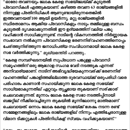
"ഓരോ തവണയും ലോക കേരള സഭയിലേയ്ക്ക് കൂടുതൽ 
പ്രവാസികൾ എത്തുകയാണ്. കഴിഞ്ഞ തവണ 63 രാജ്യങ്ങളിൽ 
നിന്നുള്ള പ്രതിനിധികൾ ആണുണ്ടായിരുന്നതെങ്കിൽ 
ഇത്തവണയത് 100 ആയി ഉയർന്നു. മറ്റു രാജ്യങ്ങളിൽ 
സ്ഥിരതാമസം ആക്കിയ പ്രവാസികളും നാടും തമ്മിലുള്ള ബന്ധം 
കൂടുതൽ ദൃഢമാക്കുന്നതിൽ ഈ ഉദ്യമത്തിന് വലിയ പങ്കു 
വഹിക്കാൻ സാധിക്കുന്നുണ്ട്. നാടിന്റെ വികസനത്തിൽ നിർണ്ണായക 
സംഭാവന നൽകുന്ന പ്രവാസികളെ ഭരണനിര്
വഹണത്തിനൊപ്പം 
ചേര്
ത്തുനിര്
ത്തുന്ന ജനാധിപത്യ സംവിധാനമായി ലോക കേരള 
സഭ വർത്തിക്കുന്നു," 
മുഖ്യമന്ത്രി പറഞ്ഞു..
"കേരള സമ്പദ്ഘടനയിൽ സുപ്രധാന പങ്കുള്ള പ്രവാസി 
സമൂഹത്തിന് ഒരു ആഗോള സംഗമ വേദി നടത്തുക എന്നത് 
അനിവാര്യമാണ്. നാടിന് അഭിവൃദ്ധിയേകുന്നവര്
ക്ക് ഭരണനിര്
വഹണത്തില്
 പങ്കാളിത്തമില്ലാത്ത ദുരവസ്ഥയ്ക്ക് ഒരുപരിധി വരെ 
പരിഹാരം കാണാൻ സഹായിക്കുന്ന ലോക കേരള സഭയ്ക്ക് 
സാധ്യമാകുന്നതില്
 ഏറ്റവും തുച്ഛമായ തുകയാണ് സര്
ക്കാര്
ചെലവാക്കുന്നത്. മൂന്നാം ലോക കേരള സഭാ നടത്തിപ്പിനായി 
ബജറ്റില്
 നീക്കിവെച്ചിരുന്ന തുകയിൽ മൂന്നിലോന്നൂ മാത്രമാണ് 
ചെലവായത്. ഒന്നാം ലോക കേരള സഭയ്ക്ക് ശേഷം നടന്ന രണ്ട് 
സമ്മേളനങ്ങളിലും ലോക രാജ്യങ്ങളില്
 നിന്നും എത്തിച്ചേരാനുള്ള 
വിമാന ടിക്കറ്റുകൾ പ്രതിനിധികള്
 സ്വയം വഹിക്കുകയാണ്."