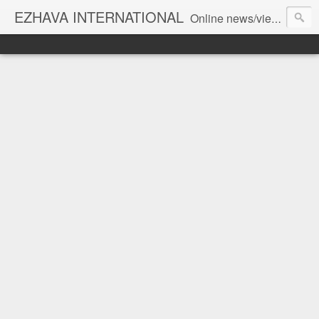
EZHAVA INTERNATIONAL
Online news/views JOURNAL... Connecting the community worldwide Editorial Director: Prem Chandran