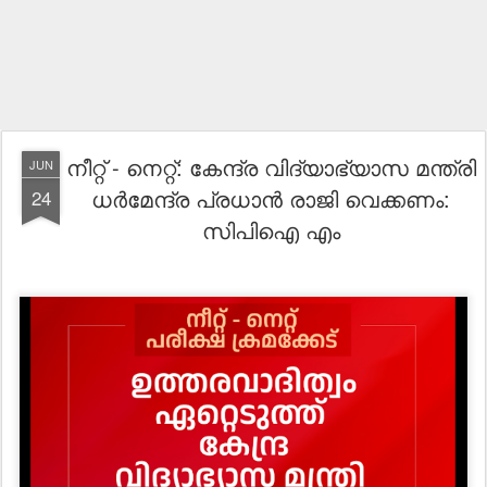
നീറ്റ് - നെറ്റ്: കേന്ദ്ര വിദ്യാഭ്യാസ മന്ത്രി
JUN
ധർമേന്ദ്ര പ്രധാൻ രാജി വെക്കണം:
24
സിപിഐ എം