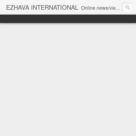
EZHAVA INTERNATIONAL
Online news/views JOURNAL... Connecting the community worldwide Editorial Director: Prem Chandran