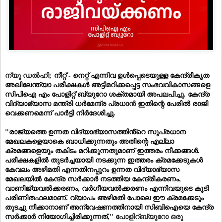
ന്യൂ ഡൽഹി;
നീറ്റ് - നെറ്റ് എന്നിവ ഉൾപ്പെടെയുള്ള കേന്ദ്രീകൃത 
അഖിലേന്ത്യാ പരീക്ഷകൾ അട്ടിമറിക്കപ്പെട്ട സംഭവവികാസങ്ങളെ 
സിപിഐ എം പോളിറ്റ് ബ്യുറോ ശക്തമായി അപലപി
ച്ചു
. കേന്ദ്ര 
വിദ്യാഭ്യാസ മന്ത്രി ധർമേന്ദ്ര പ്രധാ
ൻ
 ഇതിന്റെ പേരിൽ രാജി 
വെക്കണമെന്ന് പാർട്ടി നിർദേശിച്ചു.
"രാജ്യത്തെ ഉന്നത വിദ്യാഭ്യാസത്തിൻ്റെ സുപ്രധാന 
മേഖലകളെയാകെ ബാധിക്കുന്നതും അതിന്റെ എല്ലാ 
ക്രമങ്ങളെയും തകിടം മറിക്കുന്നതുമാണ് ഇത്തരം നീക്കങ്ങൾ. 
പരീക്ഷകളിൽ തുടർച്ചയായി നടക്കുന്ന ഇത്തരം ക്രമക്കേടുകൾ 
കേവലം അഴിമതി എന്നതിനപ്പുറം ഉന്നത വിദ്യാഭ്യാസ 
മേഖലയിൽ കേന്ദ്ര സർക്കാർ 
നടത്തിയ കേന്ദ്രീകരണം, 
വാണിജ്യവൽക്കരണം, വർഗീയവൽക്കരണം എന്നിവയുടെ കൂടി 
പരിണിതഫലമാണ്. വ്യാപം അഴിമതി പോലെ ഈ ക്രമക്കേടും 
തുടച്ചു നീക്കാനാണ് അന്വേഷണത്തിനായി സിബിഐയെ കേന്ദ്ര 
സർക്കാർ നിയോഗിച്ചിരിക്കുന്നത്," 
പോളിറ്ബ്യുറോ ഒരു