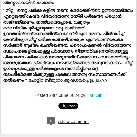
പ്രസ്താവനയിൽ പറഞ്ഞു.
"നീറ്റ് - നെറ്റ് പരീക്ഷകളിൽ നടന്ന ക്രമക്കേടിൻ്റെ ഉത്തരവാ​ദിത്വം 
ഏറ്റെടുത്ത് കേന്ദ്ര വിദ്യാഭ്യാസ മന്ത്രി ധർമേന്ദ്ര പ്രധാൻ 
രാജിവയ്ക്കണം. ഇന്ത്യയെപ്പോലെ വലുതും 
വൈവിധ്യപൂർണ്ണവുമായ ഒരു രാജ്യത്ത് 
ഉന്നതവിദ്യാഭ്യാസത്തിൻ്റെ കേന്ദ്രീകൃത ഭരണം പിൻവലിച്ച് 
കേന്ദ്രീകൃത നീറ്റ് പരീക്ഷകൾ ഒഴിവാക്കുക എന്നതാണ് കേന്ദ്ര 
സർക്കാർ ആദ്യം ചെയ്യേണ്ടത്. പ്രൊഫഷണൽ വിദ്യാഭ്യാസ 
സ്ഥാപനങ്ങളിലേക്കുള്ള പ്രവേശനം നിയന്ത്രിക്കുന്നതിനായുള്ള 
പ്രവേശന പരീക്ഷകൾ നടത്തുന്നതിന് ഓരോ സംസ്ഥാനത്തിനും 
അവരുടേതായ പ്രത്യേക നടപടിക്രമങ്ങൾ അനുവദിക്കണം. നീറ്റ് 
ഉൾപ്പെടെയുള്ള പരീക്ഷകളുടെ നടത്തിപ്പിനും മറ്റ് 
നടപടിക്രമങ്ങൾക്കുമുള്ള ചുമതല അതതു സംസ്ഥാനങ്ങൾക്ക് 
നൽകണം," 
പോളിറ് ബ്യുറോ ആവശ്യപ്പെട്ടു. EI-NN
Posted
24th June 2024
by
Hari Giri
0
Add a comment