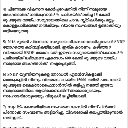
4) പിന്നോക്ക വികസന കോർപ്പറേഷനിൽ നിന്ന് സമുദായ
അംഗങ്ങൾക്ക് നൽകുവാൻ 3% പലിശയ്ക്ക് ലഭിച്ച 15 കോടി
രൂപയുടെ വായ്പ സമുദായത്തിലെ പാവം സ്ത്രീകൾക്കും മറ്റും
കൊള്ളപലിശയ്ക്ക് നൽകിയും, വ്യാജ സംഘങ്ങൾ ഉണ്ടാക്കിയും
തട്ടിയെടുത്തു.
5) 2016 മുതൽ പിന്നോക്ക സമുദായ വികസന കോർപ്പറേഷൻ SNDP
യോഗത്തെ കരിമ്പട്ടികയിലാക്കി. ഇത്ക കാരണം, കഴിഞ്ഞ 9
വർഷമായി SNDP യോഗം വഴി ഈഴവ സമുദായത്തിന് കേവലം 3%
പലിശയ്ക്ക് ലഭിക്കേണ്ട ഏകദേശം 600 കോടി രൂപയുടെ വായ്പ
സമുദായ അംഗങ്ങൾക്ക് നഷ്ടപ്പെടുത്തി.
6) SNDP യൂണിയനുകളെ നോഡൽ ഏജൻസികളാക്കി
ബാങ്കുകളിൽ നിന്നും വിതരണം ചെയ്ത 15000 ത്തിൽ പരം കോടി
രൂപയുടെ മൈക്രോഫൈനാൻസിൽ തട്ടിപ്പു നടത്തി ഈഴവ
സമുദായത്തിലെ ആയിരക്കണക്കിന് അമ്മമാരുടെയും,
സഹോദരിമാരുടെയും വീടുകൾ ജപ്തിയിലാക്കി.
7) സുപ്രീം കോടതിയിലെ സംവരണ കേസിൽ നിന്ന് പിൻമാറി
പിന്നോക്ക സംവരണം അട്ടിമറിച്ചു. വിവരദോഷി തലപ്പത്തിരുന്നാൽ
ഗതി ഇത്...