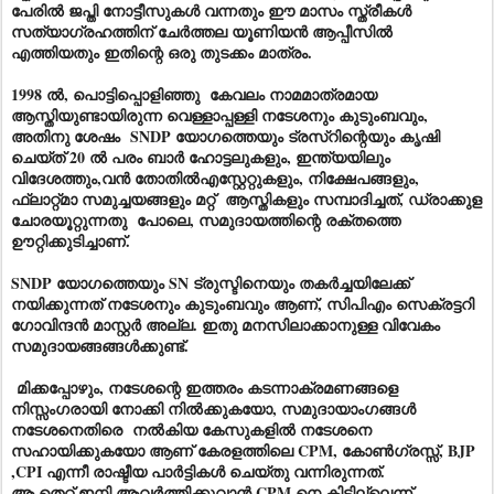
പേരിൽ ജപ്തി നോട്ടീസുകൾ വന്നതും ഈ മാസം സ്ത്രീകൾ
സത്യാഗ്രഹത്തിന് ചേർത്തല യൂണിയൻ ആപ്പീസിൽ
എത്തിയതും ഇതിന്റെ ഒരു തുടക്കം മാത്രം.
1998 ൽ, പൊട്ടിപ്പൊളിഞ്ഞു കേവലം നാമമാത്രമായ
ആസ്തിയുണ്ടായിരുന്ന വെള്ളാപ്പള്ളി നടേശനും കുടുംബവും,
അതിനു ശേഷം SNDP യോഗത്തെയും ട്രസ്റിന്റെയും കൃഷി
ചെയ്ത് 20 ൽ പരം ബാർ ഹോട്ടലുകളും, ഇന്ത്യയിലും
വിദേശത്തും,വൻ തോതിൽഎസ്റ്റേറ്റുകളും, നിക്ഷേപങ്ങളും,
ഫ്ലാറ്റ്മാ സമുച്ചയങ്ങളും മറ്റ് ആസ്തികളും സമ്പാദിച്ചത്, ഡ്രാക്കുള
ചോരയൂറ്റുന്നതു പോലെ, സമുദായത്തിന്റെ രക്തത്തെ
ഊറ്റിക്കുടിച്ചാണ്.
SNDP യോഗത്തെയും SN ട്രുസ്ടിനെയും തകർച്ചയിലേക്ക്
നയിക്കുന്നത് നടേശനും കുടുംബവും ആണ്, സിപിഎം സെക്രട്ടറി
ഗോവിന്ദൻ മാസ്റ്റർ അല്ല. ഇതു മനസിലാക്കാനുള്ള വിവേകം
സമുദായങ്ങങ്ങൾക്കുണ്ട്.
മിക്കപ്പോഴും, നടേശന്റെ ഇത്തരം കടന്നാക്രമണങ്ങളെ
നിസ്സംഗരായി നോക്കി നിൽക്കുകയോ, സമുദായാംഗങ്ങൾ
നടേശനെതിരെ നൽകിയ കേസുകളിൽ നടേശനെ
സഹായിക്കുകയോ ആണ് കേരളത്തിലെ CPM, കോൺഗ്രസ്സ്, BJP
,CPI എന്നീ രാഷ്ടീയ പാർട്ടികൾ ചെയ്തു വന്നിരുന്നത്.
ആ തെറ്റ് ഇനി ആവർത്തിക്കുവാൻ CPM നെ കിട്ടില്ലെന്ന്