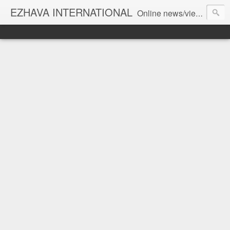
EZHAVA INTERNATIONAL
Online news/views JOURNAL... Connecting the community worldwide Editorial Director: Prem Chandran