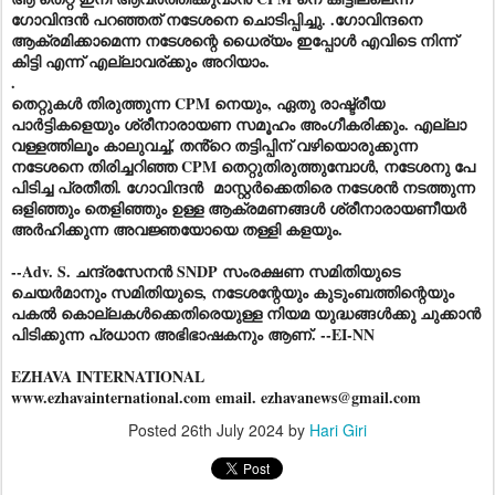
ഗോവിന്ദൻ പറഞ്ഞത് നടേശനെ ചൊടിപ്പിച്ചു. .ഗോവിന്ദനെ
ആക്രമിക്കാമെന്ന നടേശന്റെ ധൈര്യം ഇപ്പോൾ എവിടെ നിന്ന്
കിട്ടി എന്ന് എല്ലാവര്ക്കും അറിയാം.
.
തെറ്റുകൾ തിരുത്തുന്ന CPM നെയും, ഏതു രാഷ്ട്രീയ
പാർട്ടികളെയും ശ്രീനാരായണ സമൂഹം അംഗീകരിക്കും. എല്ലാ
വള്ളത്തിലൂം കാലുവച്ച്, തൻ്റെ തട്ടിപ്പിന് വഴിയൊരുക്കുന്ന
നടേശനെ തിരിച്ചറിഞ്ഞ CPM തെറ്റുതിരുത്തുമ്പോൾ, നടേശനു പേ
പിടിച്ച പ്രതീതി. ഗോവിന്ദൻ മാസ്റ്റർക്കെതിരെ നടേശൻ നടത്തുന്ന
ഒളിഞ്ഞും തെളിഞ്ഞും ഉള്ള ആക്രമണങ്ങൾ ശ്രീനാരായണീയർ
അർഹിക്കുന്ന അവജ്ഞയോയെ തള്ളി കളയും.
--Adv. S. ചന്ദ്രസേനൻ SNDP സംരക്ഷണ സമിതിയുടെ
ചെയർമാനും സമിതിയുടെ, നടേശന്റേയും കുടുംബത്തിന്റെയും
പകൽ കൊല്ലകൾക്കെതിരെയുള്ള നിയമ യുദ്ധങ്ങൾക്കു ചുക്കാൻ
പിടിക്കുന്ന പ്രധാന അഭിഭാഷകനും ആണ്. --EI-NN
EZHAVA INTERNATIONAL
www.ezhavainternational.com email. ezhavanews@gmail.com
Posted
26th July 2024
by
Hari Giri