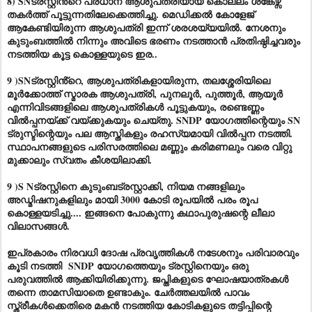
8) SNട്രസ്റ്റിൻ്റെ പ്രധാന ആശുപത്രിയായ കൊല്ലം ശങ്കേഴ്സ്
തകർത്ത് പൂട്ടുന്നതിലേക്കെത്തിച്ചു. മെഡിക്കൽ കോളേജ്
ആകേണ്ടിയിരുന്ന ആശുപത്രി ഇന്ന് ശരശയ്യയിൽ. നേശനും
കുടുംബത്തിൽ നിന്നും അവിടെ ഭരണം നടത്താൻ പ്രതിഷ്ഠിച്ചവരും
നടത്തിയ കൂട്ട കൊള്ളയുടെ ഇര..
9 )SNട്രസ്റ്റിൻ്റെ, ആശുപത്രികളായിരുന്ന, തലശ്ശേരിയിലെ
മൂർക്കോത്ത് സ്മാരക ആശുപത്രി, പുനലൂർ, പുത്തൂർ, ആയൂർ
എന്നിവിടങ്ങളിലെ ആശുപത്രികൾ പൂട്ടുകയും, രണ്ടെണ്ണം
വിൽപ്പനയ്ക്ക് വയ്ക്കുകയും ചെയ്തു. SNDP യോഗത്തിന്റെയും SN
ട്രുസ്ടിന്റെയും പല ആസ്തികളും രഹസ്യമായി വിൽപ്പന നടത്തി.
സ്ഥാപനങ്ങളുടെ പരിസരത്തിലെ മണ്ണും കരിമണലും വരെ വിറ്റു
മുക്കാലും സ്വതം കീശയിലാക്കി.
9 )S Nട്രസ്റ്റിനെ കുടുംബട്രസ്റ്റാക്കി, നിയമ നങ്ങളിലും
അഡ്മിഷനുകളിലും മായി 3000 കോടി രൂപയിൽ പരം രൂപ
കൊള്ളയടിച്ചു.... ഇങ്ങനെ പോകുന്നു കഥാപുരുഷന്റെ ലീലാ
വിലാസങ്ങൾ.
ഇപ്രകാരം നിരവധി ദോഷ പ്രവൃത്തികൾ നടേശനും പരിവാരവും
കൂടി നടത്തി SNDP യോഗത്തെയും ട്രസ്റ്റിനെയും ഒരു
പരുവത്തിൽ ആക്കിയിരിക്കുന്നു. ജപ്തികളുടെ ഘോഷയാത്രകൾ
തന്നെ താമസിയാതെ ഉണ്ടാകും. ചേർത്തലയിൽ പാവം
സ്ത്രീകൾക്കെതിരെ മകൻ നടത്തിയ കോടികളുടെ തട്ടിപ്പിന്റെ