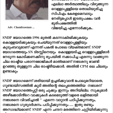
എല്ലാ അർത്ഥത്തിലും വിഴുങ്ങുന്ന
വെള്ളാപ്പള്ളിയെ തൊലിയുരിച്ചു
സിപിഎം കേരളമെമ്പാടും
നേരിട്ടപ്പോൾ ഇടതുപക്ഷം വൻ
ഭൂരിപക്ഷത്തിൽ
Adv. Chandrasenan ...
വിജയിച്ചു.എന്നോർക്കുക..
SNDP യോഗത്തെ 1996 മുതൽ കടന്നാക്രമിക്കുകയും
കൊള്ളയടിക്കുകയും ചെയ്യുന്നത് വെള്ളാപ്പള്ളിയും
കുടുംബവുമാണ് എന്നത് പകൽ പോലെ വ്യക്തമാണ്. SNDP
യോഗത്തെയും SN ട്രസ്റ്റിനെയും കൊള്ളയടിച്ചു വെള്ളാപ്പള്ളിമാർ
നേടുന്ന കോടിക്കണക്കിനു രൂപയിൽ നക്കാപിച്ച എരന്നു വാങ്ങുന്ന
ചില രാഷ്ടീയ പരാന്നഭോജികൾ മാത്രമാണ് നടേശനു വേണ്ടി
ഉറഞ്ഞു തുള്ളുന്ന ചില രാഷ്ട്രീയക്കാർ. അതിൽ CPM ലെ ചിലരും
ഉണ്ടാകും
SNDP യോഗമെന്ന് ശരിയായി ഉച്ചരിക്കുവാൻ പോലുമറിയാതെ,
ഗൂണ്ടായിസത്തിൽ കൂടി അതിന്റെ തലപ്പത്തെത്തിയ നടേശന്
SNDP യോഗത്തെപ്പറ്റി ഒരു ചുക്കും ഇന്നും അറിയില്ല. സുകുമാർ
അഴീക്കോടിൻ്റെ വാക്കുകൾ കടമെടുത്ത് വളരെ ലളിതമായി
നടേശനെ വിവരിച്ചാൽ " എന്നെ വാറ്റാൻ പഠിപ്പിക്കുന്നതും,
നടേശനെ ഗുരുദർശനം പഠിപ്പിക്കുന്നതും .... ഇതു രണ്ടും
അസാദ്ധ്യമാണ്. SNDP എന്ന ചന്ദന മരത്തിനെ ചുറ്റിയിരിക്കുന്നു