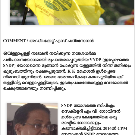
COMMENT / അഡ്വക്കേറ്റ് എസ് ചന്ദ്രസേനൻ
വെ
ള്ളാപ്പള്ളി നടേശൻ നയിക്കുന്ന നടേശധർമ്മ
പരിപാലനയോഗമായി രൂപാന്തരപ്പെടുത്തിയ VNDP (ഇപ്പോഴത്തെ
SNDP) യോഗമെന്ന മുങ്ങാൻ പോകുന്ന വള്ളത്തിൽ നിന്ന് തനിക്കും
കുടുംബത്തിനും രക്ഷപ്പെടുവാൻ, K K മഹേശൻ ഉൾപ്പെടെ
നിരവധി യൂണിയൻ, ശാഖാ ഭാരവാഹികളെ കാലപുരിയിലേക്ക്
തള്ളിവിട്ട വെള്ളാപ്പള്ളിയുടെ, ഇടതുപക്ഷത്തോടുള്ള വേദമോതൽ
ചെകുത്താനെയും നാണിപ്പിക്കും.
SNDP യോഗത്തെ സിപിഎം
സെക്രട്ടറി എം വി ഗോവിന്ദൻ
ഉൾപ്പെടെ കേരളത്തിലെ ഒരു
രാഷ്ടീയ നേതാക്കളും
കടന്നാക്രമിച്ചിട്ടില്ല. 2016ൽ CPM
നേതാക്കൾ SNDP യോഗത്തെ