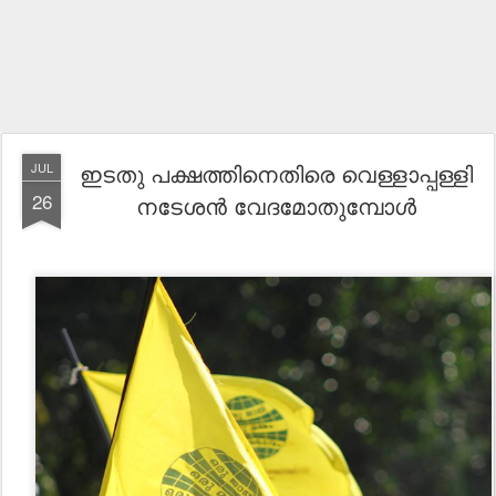
ഇടതു പക്ഷത്തിനെതിരെ വെള്ളാപ്പള്ളി
JUL
26
നടേശൻ വേദമോതുമ്പോൾ