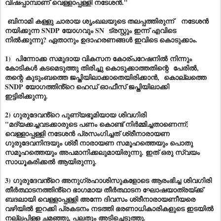
വിഷപ്പാമ്പാണ് വെള്ളാപ്പള്ളി നടേശൻ."
ബിനാമി കള്ളു ചാരായ ശൃംഖലയുടെ തലപ്പത്തിരുന്ന് നടേശൻ
നയിക്കുന്ന SNDP യോഗവും SN ട്രസ്റ്റും ഇന്ന് എവിടെ
നിൽക്കുന്നു? ഏതാനും ഉദാഹരണങ്ങൾ ഇവിടെ കൊടുക്കാം.
1) പിന്നോക്ക സമുദായ വികസന കോര്പറേഷനിൽ നിന്നും
കോടികൾ കടമെടുത്തു തിരിച്ചു കൊടുക്കാത്തതിന്റെ പേരിൽ,
തന്റെ കുടുംബത്തെ ജപ്തിയിലാക്കാതെയിരിക്കാൻ, കൊല്ലത്തെ
SNDP യോഗത്തിൻ്റെ ഹെഡ് ഓഫീസ് ജപ്തിയിലാക്കി
ഇട്ടിരിക്കുന്നു.
2) ഗുരുദേവൻ്റെ പുണ്യഭൂമിയായ ശിവഗിരി
"മദ്യക്കച്ചവടക്കാരുടെ പണം കൊണ്ട് നിർമ്മിച്ചതാണെന്ന്;
വെള്ളാപ്പള്ളി നടേശൻ പ്രസംഗിച്ചത് ശ്രീനാരായണ
ഗുരുദേവനിന്ദയും ശ്രീ നാരായണ സമൂഹത്തെയും പൊതു
സമൂഹത്തെയും അപമാനിക്കലുമായിരുന്നു. ഇത് ഒരു സ്വയം
സാധൂകരിക്കൽ ആയിരുന്നു.
3) ഗുരുദേവൻ്റെ അനുഗ്രഹാശിസുകളോടെ ആരംഭിച്ച ശിവഗിരി
തീർത്ഥാടനത്തിൻ്റെ ഭാഗമായ തീർത്ഥാടന ഘോഷയാത്രയ്ക്ക്
ബദലായി വെള്ളാപ്പള്ളി അന്നേ ദിവസം ശ്രീനാരായണീയരെ
വഴിയിൽ ഇറക്കി പ്രകടനം നടത്തി ഭരണാധികാരികളുടെ ഇടയിൽ
നല്ലപിള്ള ചമഞ്ഞു, പലതും അടിച്ചെടുത്തു.