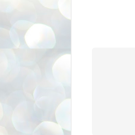
അ
ഗ
ശ
സ
ശ
പ
മ
J
1
N
NE
of
Aa
Gu
se
by
Am
bo
J
1