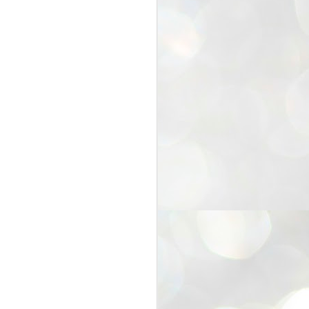
25
Cockroaches
prove their worth
NEW DELHI: Education Minister
Dharmendra Pradhan bowed out
of office on Saturday, with the
Modi government being unable to
withstand the huge pressure piled
on it by the rising tide of a youth
movement, with a 30-year-old
Boston-based PG student, Abhijit
Dipke, at the head of it.
Pradhan resigned this afternoon
after the day wore on with a strong
demand from the Leader of
Opposition, Rahul Gandhi asking
Modi to heed the calls of the
youth-student protesters.