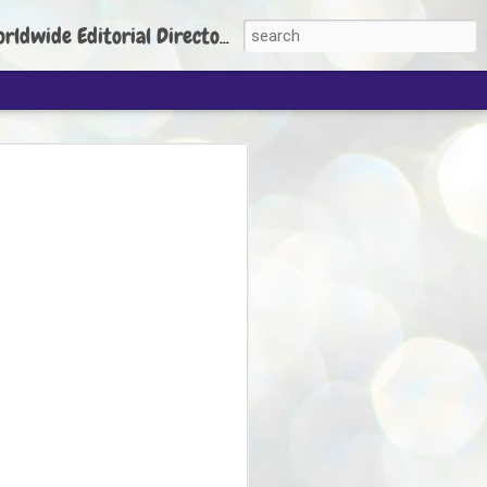
torial Director: Prem Chandran
JP's aim is to
build people's
nt
 Party founder Abhijeet Dipke has said
ty is to strengthen its organisation
otests, and it does not aim at entering