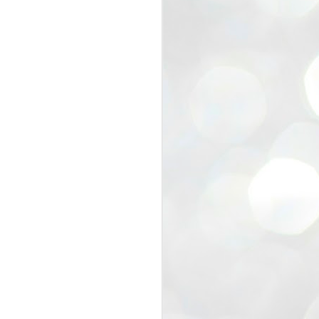
view that the movement’s biggest
e resignation of education minister
 willingness of people to question the
blic interest.
regroup with its volunteers before
f action.
regroup. When we started this protest,
ound 10 to 20 people. But as the
 people and volunteers came forward.
EXIT PRADHAN..
JUL