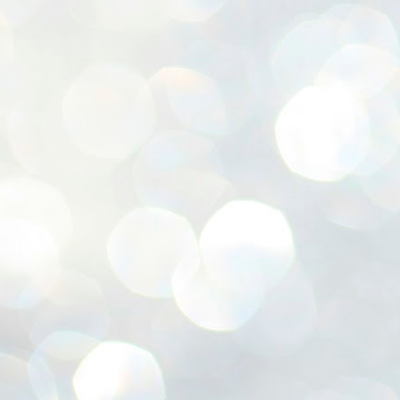
ശ
അ
ക
ന
പ
ഇന
J
1
Th
ec
th
Mo
J
1