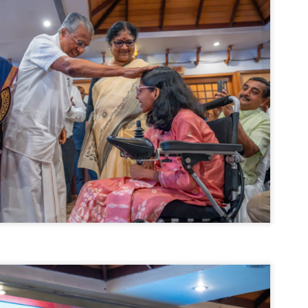
emed lost, they came. Young roaches riding in on the rain. The
ogeny of the unholy union between a judge and a joke.
 all know the story, but here it is, for the record.
STUDENT protests against Modi
UL
2
government intensify in DELHI
EWS STUDENTS CJP
W DELHI: Some 16 Metro Stations were closed on Wednesday as
udents seeking the resignation of Education Minister Dharmemdra
adhan intensified their protests under the banner of the newly formed
ckroach Janata Party in the national capital and elsewhere.
e shutdown of the local rail system was aimed at preventing
nvergence of the youths and students in the agitation’s hotspot at
ntar Mantar in New Delhi, close to which the Parliament is in session.
VS-ന്റെ പേരിൽ പഠന ഗവേഷണ ക്യാമ്പസ്'
UL
1
വേണം: വി എ അരുൺ
y വി എ അരുൺ കുമാർ