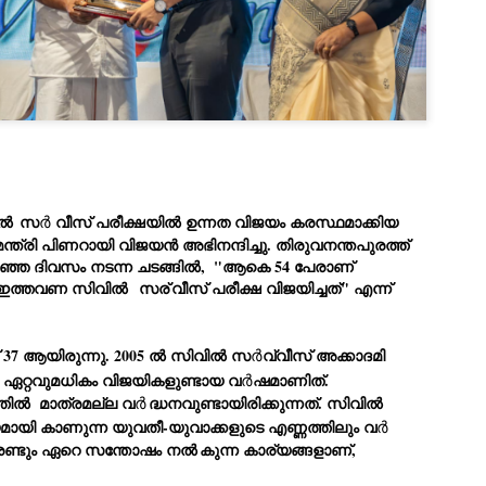
Dipke told IANS in an inter
success was not securing th
Dharmendra Pradhan but the
government on matters of pu
He said the CJP would first 
deciding its future course o
“Right now our focus is to 
our team was very small, ar
movement progressed, many
ൽ
 സ
ർ 
വീസ് പരീക്ഷയിൽ ഉന്നത വിജയം കരസ്ഥമാക്കിയ 
്ത്രി പിണറായി വിജയൻ അഭിനന്ദിച്ചു. തിരുവനന്തപുരത്ത് 
ം ഇത്തവണ സിവിൽ 
 സര്
വീസ് പരീക്ഷ വിജയിച്ചത്" എന്ന് 
 
37 ആയിരുന്നു. 2005 
ൽ
 സിവി
ൽ
 സ
ർ
വ്വീസ് അക്കാദമി 
ഷം ഏറ്റവുമധികം വിജയികളുണ്ടായ വ
ർ
ഷമാണിത്. 
തിൽ  മാത്രമല്ല വ
ർ
ദ്ധനവുണ്ടായിരിക്കുന്നത്. സിവിൽ 
യമായി കാണുന്ന 
യുവതീ-യുവാക്കളുടെ എണ്ണത്തിലും വ
ർ 
വ രണ്ടും ഏറെ സന്തോഷം നൽ
കുന്ന കാര്യങ്ങളാണ്, 
LEFT ... and the
WHO IS ABHIJEET
JUL
JUL