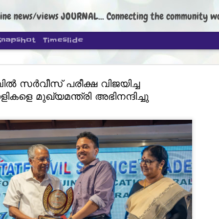
ine news/views JOURNAL... Connecting the community worldwide Edi
Snapshot
Timeslide
ിൽ‍ സര്‍വീസ് പരീക്ഷ വിജയിച്ച
ികളെ മുഖ്യമന്ത്രി അഭിനന്ദിച്ചു
DIPKE: C
AUG
4
regroup, 
moveme
NEWS CJP DIPKE
NEW DELHI: Cockroach Janta
the group’s immediate priori
following the student-led pr
politics as of now.