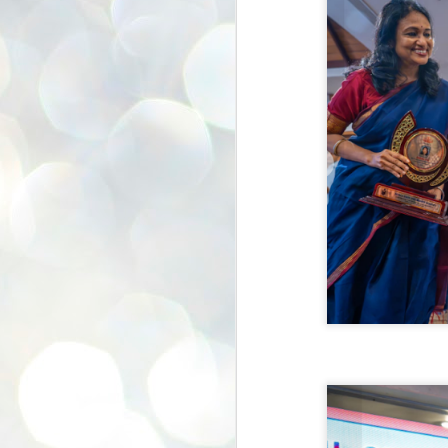
se
pr
We
J
2
N
NE
st
Pr
Co
Th
co
Ja
J
2
b