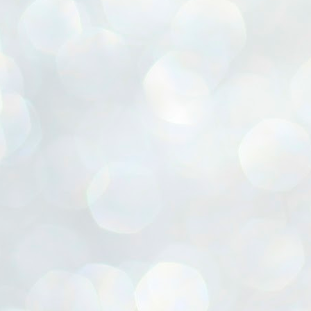
ൈലി മാറ്റണം എന്നും ജനങ്ങളിലേക്ക് ഇറങ്ങി ചെല്ലണം എന്നും ഉള്ള
ഴകൊമ്പൻ ഉപദേശത്തിൽ "തിരുത്തൽ" ഒതുക്കി സി പി ഐ എം
േന്ദ്ര നേതൃത്വം. "എത്ര വേണമെങ്കിലും തല്ലിക്കോളൂ, ഞാൻ
ന്നാകില്ലമ്മാവാ" എന്ന പഴമൊഴിയുടെ തുകിലുണർത്തി
ാർട്ടിയുടെ കേന്ദ്ര കമ്മിറ്റി രണ്ടു ദിവസത്തെ യോഗം ഡൽഹിയിൽ
്നവസാനിപ്പിക്കുന്നു.
MYTH OF PROGRESS
UL
2
EDITORIAL THE SHILLONG TIMES
e World Bank’s designation of India as a “lower middle income”
onomy should drill some sense into the minds of those who get on to
eir rooftops to hail the nation’s economic progress under the Narendra
di dispensation lasting around 13 years at a stretch since 2014.
സി പി ഐ എം സെൻട്രൽ കമ്മിറ്റി തീരുമാനങ്ങൾ
UL
2
നാളെ അറിയാം