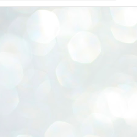
ERALASSEMBLY ELECTION RESULTS:
ZHAVA INTERNATIONAL
w.ezhavainternational..com email: ezhavanews@gmail.com
ചില പിഴവുകൾ പറ്റി എന്നു മാത്രം പറഞ്ഞു എം എ
UL
4
ബേബി
്യൂ ഡൽഹി: സ്ഥാനാർഥി നിർണയത്തിലും പ്രചാരണത്തിലും
ിഴവുകൾ ഉണ്ടായി എന്ന് "സമ്മതിച്ചും"
ിശാലാടിസ്ഥാനത്തിൽ പാർട്ടിയുടെ സംസ്ഥാന സമിതി യോഗം
േർന്ന് ബലഹീനതകൾ വിലയിരുത്തി പരിഹരിക്കും എന്നും സി പി ഐ
ം ജനറൽ സെക്രട്ടറി എം എ ബേബി.
ങ്ങും തൊടാതെയും അധര വ്യായാമങ്ങൾ നടത്തിയും ബേബി
ന്നു നടത്തിയ പത്രസമ്മേളനത്തിൽ പാർട്ടിയുടെ സെൻട്രൽ കമ്മിറ്റി
ീരുമാനങ്ങൾ "വിശദീകരിച്ചു." മുതിർന്ന നേതാക്കളുടെ ഭാര്യമാരെ
്ഥാനാർത്ഥികൾ ആക്കിയതിൽ തെറ്റൊന്നും ഇല്ല എന്ന് ബേബി
റഞ്ഞു. അവരും പാർട്ടിയുടെ പ്രവർത്തകർ ആണ്.
നന്നാകില്ലമ്മാവാ ... എന്ന് സി പി ഐ എം
UL
3
കാഴ്ചപ്പാട് / പ്രേം ചന്ദ്രൻ