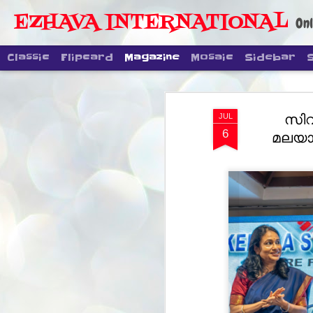
EZHAVA INTERNATIONAL
Onl
Classic
Flipcard
Magazine
Mosaic
Sidebar
സിവ
JUL
6
മലയാള