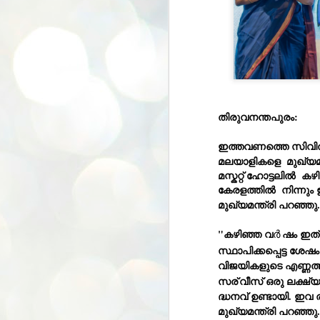
തിരുവനന്തപുരം: 
ഇത്തവണത്തെ സിവി
മലയാളികളെ  മുഖ്യമന
മസ്കറ്റ്‌ ഹോട്ടലിൽ  കഴിഞ്ഞ ദിവസം നടന്ന ചടങ്ങിൽ,  "ആകെ 54 പേരാണ് 
കേരളത്തിൽ  നിന്നു
മുഖ്യമന്ത്രി പറഞ്ഞു.
"കഴിഞ്ഞ വ
ർ
ഷം ഇത് 
സ്ഥാപിക്കപ്പെട്ട ശേ
വിജയികളുടെ എണ്ണത്
സര്
വീസ് ഒരു ലക്ഷ്
ദ്ധനവ് ഉണ്ടായി. ഇ
മുഖ്യമന്ത്രി പറഞ്ഞു.
BYPOLLS: Modi,
AUG