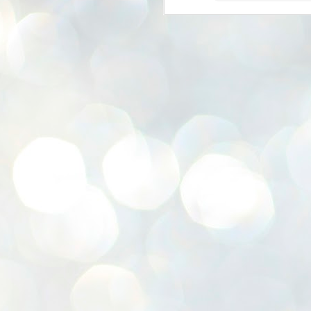
K
E
ww
J
1
ന
പ
വ
ച
എ
എ
ഇ
ത
സ
പ
J
1