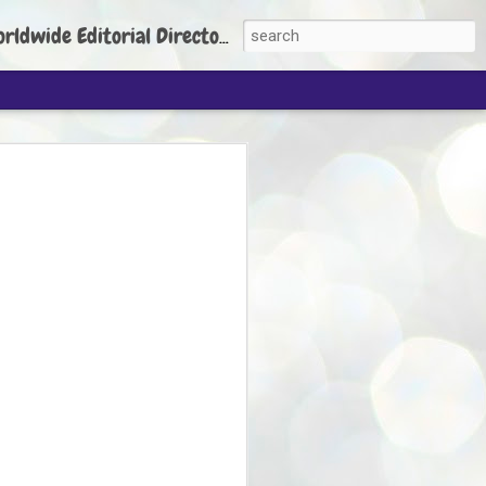
torial Director: Prem Chandran
JP's aim is to
build people's
nt
 Party founder Abhijeet Dipke has said
ty is to strengthen its organisation
otests, and it does not aim at entering