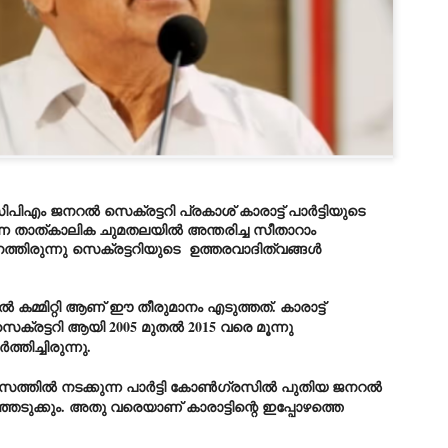
Dipke told IANS in an inter
success was not securing th
Dharmendra Pradhan but the
government on matters of pu
He said the CJP would first 
deciding its future course o
“Right now our focus is to 
our team was very small, ar
movement progressed, many
ിഎം ജനറൽ സെക്രട്ടറി പ്രകാശ് കാരാട്ട് പാർട്ടിയുടെ
ന താത്കാലിക ചുമതലയിൽ അന്തരിച്ച സീതാറാം
ത്തിരുന്നു
സെക്രട്ടറി
യുടെ
ഉത്തരവാദിത്വങ്ങൾ
 കമ്മിറ്റി ആണ് ഈ തീരുമാനം എടുത്തത്. കാരാട്ട്
െക്രട്ടറി ആയി 2005 മുതൽ 2015 വരെ മൂന്നു
്തിച്ചിരുന്നു.
സത്തിൽ നടക്കുന്ന പാർട്ടി കോൺഗ്രസിൽ പുതിയ ജനറൽ
ഞെടുക്കും. അതു വരെയാണ് കാരാട്ടിന്റെ ഇപ്പോഴത്തെ
LEFT ... and the
WHO IS ABHIJEET
JUL
JUL