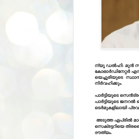
ന്യൂ ഡൽഹി: മുൻ സിപ
കോഓർഡിനേറ്റർ എന്
യെച്ചൂരിയുടെ സ്ഥാന
നിർവഹിക്കും.
പാർട്ടിയുടെ സെൻട്രൽ
പാർട്ടിയുടെ ജനറൽ സ
ടെർമുകളിലായി പ്രവർത
അടുത്ത ഏപ്രിൽ മാ
സെക്രട്ടറിയെ തിരഞ്
ദൗത്യം.
BYPOLLS: Modi,
AUG