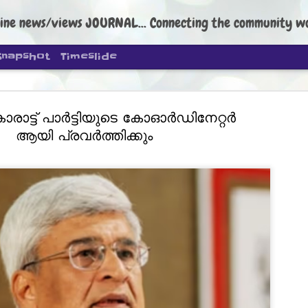
ine news/views JOURNAL... Connecting the community worldwide Edi
Snapshot
Timeslide
ാരാട്ട് പാർട്ടിയുടെ കോഓർഡിനേറ്റർ
ആയി പ്രവർത്തിക്കും
DIPKE: C
AUG
4
regroup, 
moveme
NEWS CJP DIPKE
NEW DELHI: Cockroach Janta
the group’s immediate priori
following the student-led pr
politics as of now.