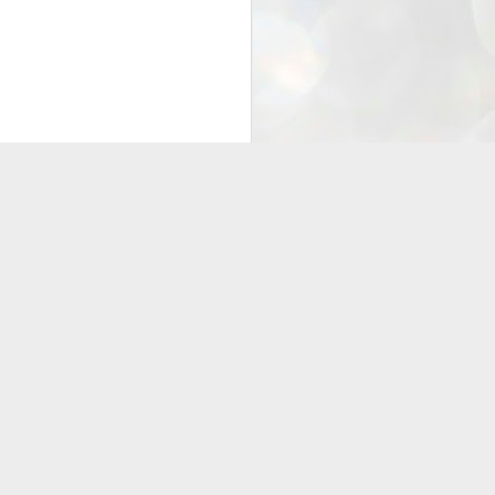
25
Cockroaches
prove their worth
NEW DELHI: Education Minister
Dharmendra Pradhan bowed out
of office on Saturday, with the
Modi government being unable to
withstand the huge pressure piled
on it by the rising tide of a youth
movement, with a 30-year-old
Boston-based PG student, Abhijit
Dipke, at the head of it.
Pradhan resigned this afternoon
after the day wore on with a strong
demand from the Leader of
Opposition, Rahul Gandhi asking
Modi to heed the calls of the
youth-student protesters.