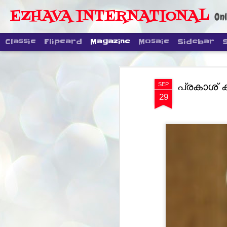
EZHAVA INTERNATIONAL
Onl
Classic
Flipcard
Magazine
Mosaic
Sidebar
പ്രകാശ് ക
SEP
29