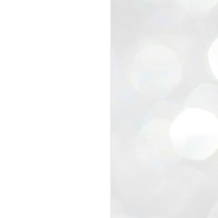
view that the movement’s biggest
e resignation of education minister
 willingness of people to question the
blic interest.
regroup with its volunteers before
f action.
regroup. When we started this protest,
ound 10 to 20 people. But as the
 people and volunteers came forward.
EXIT PRADHAN..
JUL