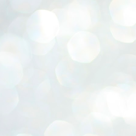
ERALASSEMBLY ELECTION RESULTS:
ZHAVA INTERNATIONAL
w.ezhavainternational..com email: ezhavanews@gmail.com
ചില പിഴവുകൾ പറ്റി എന്നു മാത്രം പറഞ്ഞു എം എ
UL
4
ബേബി
്യൂ ഡൽഹി: സ്ഥാനാർഥി നിർണയത്തിലും പ്രചാരണത്തിലും
ിഴവുകൾ ഉണ്ടായി എന്ന് "സമ്മതിച്ചും"
ിശാലാടിസ്ഥാനത്തിൽ പാർട്ടിയുടെ സംസ്ഥാന സമിതി യോഗം
േർന്ന് ബലഹീനതകൾ വിലയിരുത്തി പരിഹരിക്കും എന്നും സി പി ഐ
ം ജനറൽ സെക്രട്ടറി എം എ ബേബി.
ങ്ങും തൊടാതെയും അധര വ്യായാമങ്ങൾ നടത്തിയും ബേബി
ന്നു നടത്തിയ പത്രസമ്മേളനത്തിൽ പാർട്ടിയുടെ സെൻട്രൽ കമ്മിറ്റി
ീരുമാനങ്ങൾ "വിശദീകരിച്ചു." മുതിർന്ന നേതാക്കളുടെ ഭാര്യമാരെ
്ഥാനാർത്ഥികൾ ആക്കിയതിൽ തെറ്റൊന്നും ഇല്ല എന്ന് ബേബി
റഞ്ഞു. അവരും പാർട്ടിയുടെ പ്രവർത്തകർ ആണ്.
നന്നാകില്ലമ്മാവാ ... എന്ന് സി പി ഐ എം
UL
3
കാഴ്ചപ്പാട് / പ്രേം ചന്ദ്രൻ