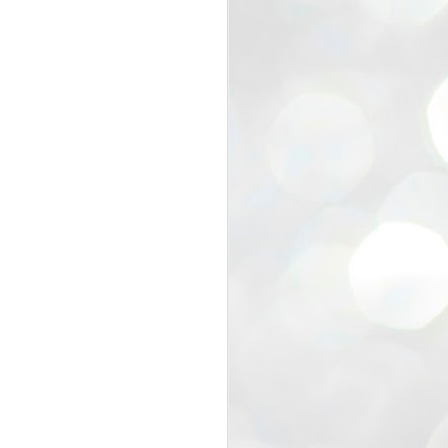
view that the movement’s biggest
e resignation of education minister
 willingness of people to question the
blic interest.
regroup with its volunteers before
f action.
regroup. When we started this protest,
ound 10 to 20 people. But as the
 people and volunteers came forward.
EXIT PRADHAN..
JUL