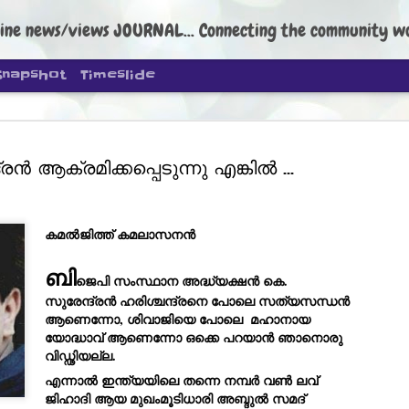
ine news/views JOURNAL... Connecting the community worldwide Edi
Snapshot
Timeslide
്രൻ ആക്രമിക്കപ്പെടുന്നു എങ്കിൽ ...
കമൽജിത്ത് കമലാസനൻ 
DIPKE: C
AUG
4
regroup, 
ബി
ജെപി സംസ്ഥാന അദ്ധ്യക്ഷൻ കെ. 
moveme
സുരേന്ദ്രൻ ഹരിശ്ചന്ദ്രനെ പോലെ സത്യസന്ധൻ 
ആണെന്നോ, ശിവാജിയെ പോലെ  മഹാനായ 
NEWS CJP DIPKE
യോദ്ധാവ് ആണെന്നോ ഒക്കെ പറയാൻ ഞാനൊരു 
വിഡ്ഢിയല്ല.
NEW DELHI: Cockroach Janta
the group’s immediate priori
എന്നാൽ ഇന്ത്യയിലെ തന്നെ നമ്പർ വൺ ലവ് 
following the student-led pr
ജിഹാദി ആയ മുഖംമൂടിധാരി അബ്ദുൽ സമദ് 
politics as of now.