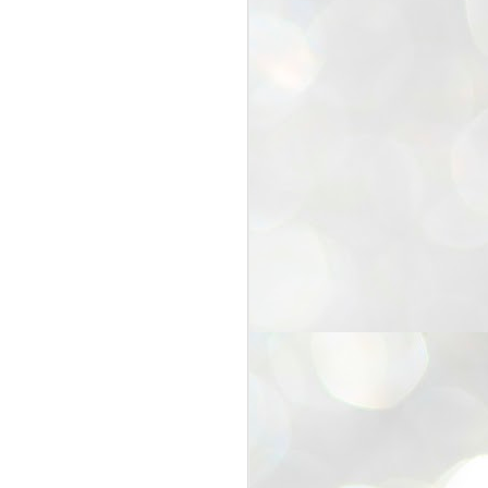
25
Cockroaches
prove their worth
NEW DELHI: Education Minister
Dharmendra Pradhan bowed out
of office on Saturday, with the
Modi government being unable to
withstand the huge pressure piled
on it by the rising tide of a youth
movement, with a 30-year-old
Boston-based PG student, Abhijit
Dipke, at the head of it.
Pradhan resigned this afternoon
after the day wore on with a strong
demand from the Leader of
Opposition, Rahul Gandhi asking
Modi to heed the calls of the
youth-student protesters.