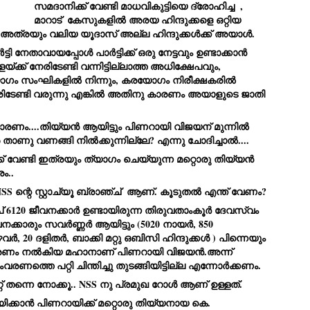
സമദാനിക്ക് വേണ്ടി മാധവികുട്ടിയെ ദ്രോഹിച്ച  , 
Dipke told IANS in an inter
മാറാട്  കേസുകളിൽ അരയ ഹിന്ദുക്കളെ ഒറ്റിയ 
success was not securing th
 അത്രയും വലിയ യൂദാസ് അല്ല ഹിന്ദുക്കൾക്ക് അയാൾ.
Dharmendra Pradhan but the
government on matters of pu
ി നേതാവായപ്പോൾ പാർട്ടിക്ക് ഒരു നേട്ടവും ഉണ്ടാക്കാൻ 
He said the CJP would first 
്ളയ്ക്ക് നേരിടേണ്ടി വന്നിട്ടില്ലാത്ത അധിക്ഷേപവും, 
deciding its future course o
ം സംഘികളിൽ നിന്നും, കരയോഗം നിരീക്ഷകരിൽ 
നേരിടേണ്ടി വരുന്നു എങ്കിൽ അതിനു കാരണം അയാളുടെ ജാതി 
“Right now our focus is to 
our team was very small, ar
movement progressed, many
ാരണം....തിയ്യൻ ആയിട്ടും പിണറായി വിജയന് മുന്നിൽ 
ണു വണങ്ങി നിൽക്കുന്നില്ലേ? എന്നു ചോദിച്ചാൽ....
ക് വേണ്ടി ഇത്രയും ത്യാഗം ചെയ്യുന്ന മറ്റൊരു തിയ്യൻ 
ം..
SS ന്റെ സ്റ്റാച്യൂ ബ്രാഞ്ച്  ആണ്. കൂടുതൽ എന്ത് വേണം?
് 6120 ജീവനക്കാർ ഉണ്ടായിരുന്ന തിരുവതാംകൂർ ദേവസ്വം 
്കാരും സവർണ്ണർ ആയിട്ടും (5020 നായർ, 850 
, 20 ദളിതർ, ബാക്കി മറ്റു ഒബിസി ഹിന്ദുക്കൾ ) പിന്നെയും 
രണം നൽകിയ മഹാനാണ് പിണറായി വിജയൻ.അന്ന് 
ത്തെ പറ്റി ചിന്തിച്ചു തുടങ്ങിയിട്ടില്ല എന്നോർക്കണം.
റ് തന്നെ നോക്കൂ.. NSS നു പ്രമുഖ റോൾ ആണ് ഉള്ളത്.
ജയിക്കാൻ പിണറായിക്ക് മറ്റൊരു തിയ്യനായ കെ. 
LEFT ... and the
WHO IS ABHIJEET
JUL
JUL