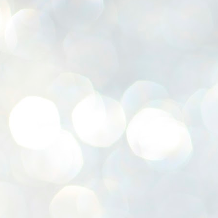
K
E
ww
J
1
ന
പ
വ
ച
എ
എ
ഇ
ത
സ
പ
J
1