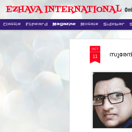
EZHAVA INTERNATIONAL
Onl
Classic
Flipcard
Magazine
Mosaic
Sidebar
OCT
സുരേന്ദ
11