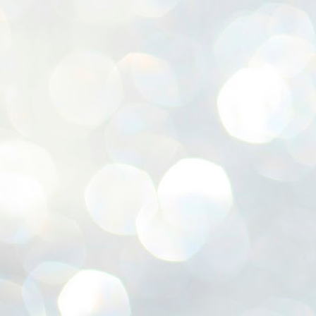
ശ
അ
ക
ന
പ
ഇന
J
1
Th
ec
th
Mo
J
1