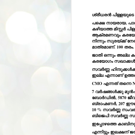
ശ്രീധരൻ പിള്ളയുടെ
പക്ഷെ നായരായ, പാർട്ട
കഴിയാത്ത മിസ്റ്റർ പിള
ആക്രമണവും കരയോഗ
നിന്നും സുരയ്ക്ക് 
മാത്രമാണ്. 100 തരം.
ജാതി ഒന്നും അല്ല ക
കരയോഗം സഖാക്കൾ താ
സവർണ്ണ ഹിന്ദുക്കൾക്
ഇല്ല എന്നാണ് ഉത്തര
CMO എന്നത് തന്നെ N
7 വർഷങ്ങൾക്കു മുൻപ
ബോർഡിൽ, 5870 ജീവനക
ബ്രാഹ്മണർ, 207 ഈഴവർ
10 % സവർണ്ണ സംവ
ബിജെപി സവർണ്ണ സംവരണ
ഇപ്പോഴത്തെ കാബിനറ്
എന്നിട്ടും ഇലക്ഷന് 
BYPOLLS: Modi,
AUG