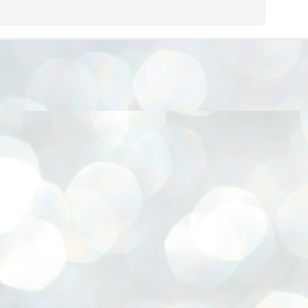
നിവാര്യമാണെന്നും അത് ശിവഗിരിയുടെ മാത്രം ആഗ്രഹമല്ല,
ുരുദേവ ഭക്തജനങ്ങളുടെയാകെ പൊതുവായ ആഗ്രഹമാണെന്നും
്രീനാരായണ ധർമ്മസംഘം ട്രസ്റ്റ് പ്രസിഡന്റ് ബ്രഹ്മശ്രീ
ച്ചിദാനന്ദ സ്വാമികൾ.
ിവഗിരി മഠത്തിൽ ഗുരുസേവനത്തിന്റെ അമ്പത് വർഷം
ൂർത്തിയാക്കിയ സച്ചിദാനന്ദ സ്വാമികൾക്ക് ശനിയാഴ്ച ശിവഗിരി
ഠത്തിൽ സംഘടിപ്പിച്ച ചടങ്ങിൽ ആദരവ് നൽകി.
INVESTMENTS: Gujarat, Maharashtra,
UL
7
Tamil Nadu top list by NITI Aayog
EWS INVESTMENTS STATES
W DELHI: Gujarat, Maharashtra, and Tamil Nadu have topped the list
 states in an analysis done on their investment climates by the NITI
yog. The details were released on Friday.
jarat topped the list, followed by Maharashtra and Tamil Nadu in the
cond and third slots. Goa and Odisha came fourth and fifth, followed
 Delhi, Madhya Pradesh and Andhra Pradesh.
ong the large states, Bihar, Jharkhand and West Bengal occupied the
ttom three positions.
ASSEMBLY POLLS- KERALA- 2026:
UL
5
Parties, vote share, comparison