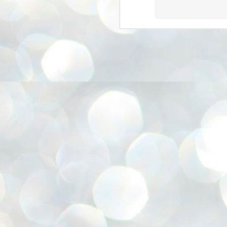
അ
ഗ
ശ
സ
ശ
പ
മ
J
1
N
NE
of
Aa
Gu
se
by
Am
bo
J
1