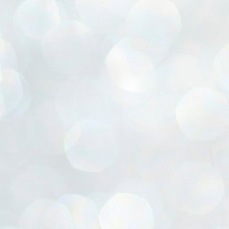
ൈലി മാറ്റണം എന്നും ജനങ്ങളിലേക്ക് ഇറങ്ങി ചെല്ലണം എന്നും ഉള്ള
ഴകൊമ്പൻ ഉപദേശത്തിൽ "തിരുത്തൽ" ഒതുക്കി സി പി ഐ എം
േന്ദ്ര നേതൃത്വം. "എത്ര വേണമെങ്കിലും തല്ലിക്കോളൂ, ഞാൻ
ന്നാകില്ലമ്മാവാ" എന്ന പഴമൊഴിയുടെ തുകിലുണർത്തി
ാർട്ടിയുടെ കേന്ദ്ര കമ്മിറ്റി രണ്ടു ദിവസത്തെ യോഗം ഡൽഹിയിൽ
്നവസാനിപ്പിക്കുന്നു.
MYTH OF PROGRESS
UL
2
EDITORIAL THE SHILLONG TIMES
e World Bank’s designation of India as a “lower middle income”
onomy should drill some sense into the minds of those who get on to
eir rooftops to hail the nation’s economic progress under the Narendra
di dispensation lasting around 13 years at a stretch since 2014.
സി പി ഐ എം സെൻട്രൽ കമ്മിറ്റി തീരുമാനങ്ങൾ
UL
2
നാളെ അറിയാം