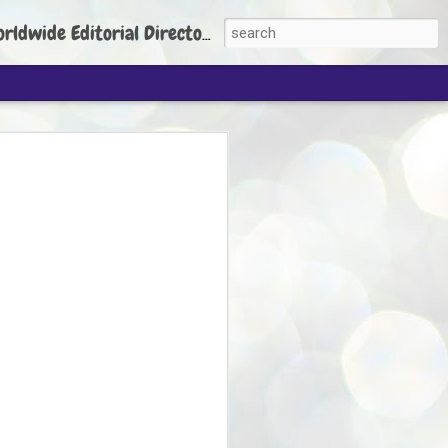
torial Director: Prem Chandran
JP's aim is to
build people's
nt
 Party founder Abhijeet Dipke has said
ty is to strengthen its organisation
otests, and it does not aim at entering