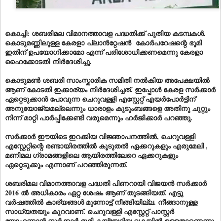
കൊച്ചി: ശബരിമല വിമാനത്താവള പദ്ധതിക്ക് പുതിയ കടമ്പകൾ.
കൊടുമണ്ണിലുള്ള കേരളാ
പ്ലാൻറ്റേഷൻ
കോർപറേഷന്റെ ഭൂമി
ഇതിന് ഉപയോഗിക്കാമോ എന്ന് പരിശോധിക്കണമെന്നു കേരളാ
ഹൈ
ക്കോടതി
നിർദേശിച്ചു.
കൊടുമൺ ശബരി സാംസ്കാരിക സമിതി നൽകിയ അപേക്ഷയിൽ
ആണ് കോടതി ഇക്കാര്യം നിർദേശിച്ചത്. ഇപ്പോൾ കേരള സർക്കാർ
ഏറ്റെടുക്കാൻ പോവുന്ന ചെറുവള്ളി എസ്റ്റേറ്റ് എയർപോർട്ടിന്
അനുയോജ്യമല്ലെന്നും ധാരാളം കുടുംബങ്ങളെ അതിനു ചുറ്റും
നിന്ന് മാറ്റി പാർപ്പിക്കേണ്ടി വരുമെന്നും ഹർജിക്കാർ പറഞ്ഞു.
സർക്കാർ ഈയിടെ ഇറക്കിയ വിജ്ഞാപനത്തിൽ, ചെറുവള്ളി
എസ്റ്റേറ്റിന്റെ രണ്ടായിരത്തിൽ കൂടുതൽ ഏക്കറുകളും എരുമേലി ,
മണിമല ഗ്രാമങ്ങളിലെ ആയിരത്തിലേറെ ഏക്കറുകളും
ഏറ്റെടുക്കും എന്നാണ് പറഞ്ഞിരുന്നത്.
ശബരിമല വിമാനത്താവള പദ്ധതി പിണറായി വിജയൻ സർക്കാർ
2016 ൽ അധികാരം ഏറ്റ ശേഷം ആണ് തുടങ്ങിയത്. എട്ടു
വർഷത്തിൽ കാര്യങ്ങൾ മുന്നോട്ട് നീങ്ങിയില്ല. നീങ്ങാനുള്ള
സാധ്യതയും കുറവാണ്. ചെറുവള്ളി എസ്റ്റേറ്റ് പാസ്റ്റർ
യോഹന്നാൻ സർക്കാർ ഭൂമി കയ്യേറിയ വകയിൽ ഉള്ളതാണെന്നു