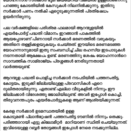
പറഞ്ഞു കോടതിയിൽ കേസുകൾ നിലനിൽക്കുന്നു. ഇതിനു
സർക്കാർ പണം നൽകി ഏറ്റെടുക്കുന്നതിൽ പ്രതിഷേധം
ഉയർന്നിരുന്നു.
പല വർഷങ്ങളിലെ പരിശ്രമ ഫലമായി ആറന്മുളയിൽ
എയർപോർട്ട് പദ്ധതി വിമാനം ഇറങ്ങാൻ പാകത്തിൽ
ആയപ്പോഴാണ് പിണറായി സർക്കാർ ഭരണത്തിൽ വരുകയും
അതിനെ തള്ളിക്കളയുകയും ചെയ്തത്. ഈയിടെ മരണമടഞ്ഞ
യോഹന്നാനുമായി ഇതു സംബന്ധിച്ച് ചില രഹസ്യ ഇടപാടുകൾ
നടന്നതായി ആക്ഷേപം ഉണ്ട്. മരണത്തിനു ശേഷം യോഹന്നാൻറെ
സാമ്പത്തിക സാമ്രാജ്യം പ്രശ്നങ്ങൾ നേരിടുന്നതായി
വാർത്തയുണ്ട്.
ആറന്മുള പദ്ധതി പൊളിച്ച സർക്കാർ നടപടിയിൽ പത്തനംതിട്ട,
കോട്ടയം, ഇടുക്കി ജില്ലയിലുള്ള പ്രവാസികൾ ഏറെ
ദുഖിതരായിരുന്നു. ഏതാണ്ട് എല്ലാ വീടുകളിൽ നിന്നും ഈ
ജില്ലക്കാർ വിദേശത്തു ജോലിയിലുണ്ട്. അവർ ഇപ്പോൾ കൊച്ചി,
തിരുവനന്തപുരം എയർപോർട്ടുകളെ ആണ് ആശ്രയിക്കുന്നത്.
കേരള സർക്കാർ ഉടമസ്ഥതയിൽ ഉള്ള
കൊടുമൺ
പ്ലാൻറ്റേഷൻ
പത്തനംതിട്ട ടൗണിൽ നിന്നും തെക്കു-
പടിഞ്ഞാറായി എട്ടു കിലോമീറ്റർ
മാറി
യാണ്
സ്ഥിതി ചെയ്യുന്നത്.
ഇവിടെയുള്ള റബ്ബർ തോട്ടങ്ങൾ ഇപ്പോൾ നേരെ നടക്കുന്നില്ല.