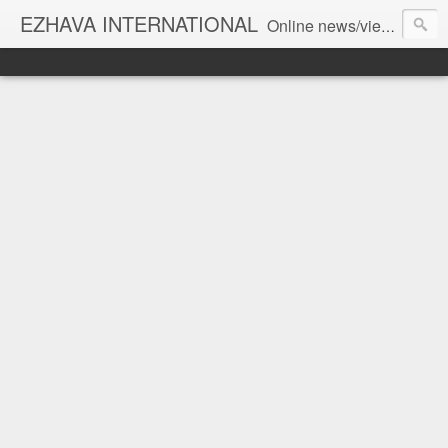
EZHAVA INTERNATIONAL
Online news/views JOURNAL... Connecting the community worldwide Editorial Director: Prem Chandran