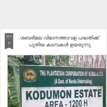
ശബരിമല വിമാനത്താവള പദ്ധതിക്ക്
NOV
7
പുതിയ കടമ്പകൾ ഉയരുന്നു