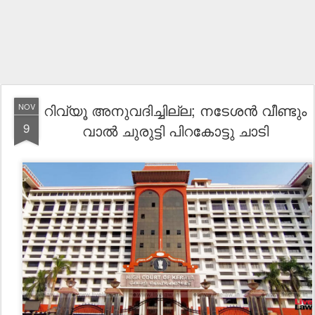
റിവ്യൂ അനുവദിച്ചില്ല; നടേശൻ വീണ്ടും
NOV
9
വാൽ ചുരുട്ടി പിറകോട്ടു ചാടി