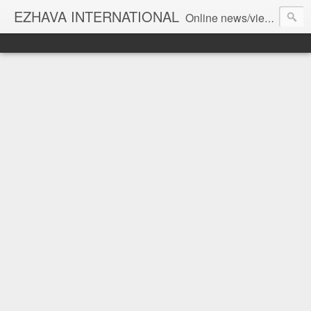
EZHAVA INTERNATIONAL
Online news/views JOURNAL... Connecting the community worldwide Editorial Director: Prem Chandran