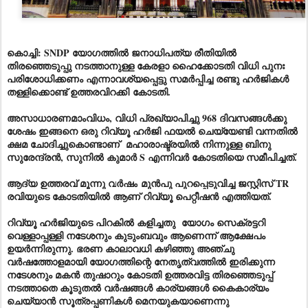
കൊച്ചി: SNDP യോഗത്തിൽ ജനാധിപത്യ രീതിയിൽ
തിരഞ്ഞെടുപ്പു നടത്താനുള്ള കേരളാ ഹൈക്കോടതി വിധി പുനഃ
പരിശോധിക്കണം എന്നാവശ്യപ്പെട്ടു സമർപ്പിച്ച രണ്ടു ഹർജികൾ
തള്ളിക്കൊണ്ട് ഉത്തരവിറക്കി
കോടതി
.
അസാധാരണമാംവിധം, വിധി പ്രഖ്യാപിച്ചു 968 ദിവസങ്ങൾക്കു
ശേഷം ഇങ്ങനെ ഒരു റിവ്യൂ ഹർജി ഫയൽ ചെയ്യേണ്ടി വന്നതിൽ
ക്ഷമ ചോദിച്ചുകൊണ്ടാണ് മഹാരാഷ്ട്രയിൽ നിന്നുള്ള ബിനു
സുരേന്ദ്രൻ, സുനിൽ കുമാർ S എന്നിവർ കോടതിയെ സമീപിച്ചത്.
ആദ്യ ഉത്തരവ് മൂന്നു വ
ർഷം
മുൻപു പുറപ്പെടുവിച്ച ജസ്റ്റിസ് TR
രവിയുടെ കോടതിയിൽ ആണ് റിവ്യൂ പെറ്റീഷൻ എത്തിയത്.
റിവ്യൂ ഹർജിയുടെ പിറകിൽ കളിച്ചതു യോഗം സെക്രട്ടറി
വെള്ളാപ്പള്ളി നടേശനും കുടുംബവും ആണെന്ന് ആക്ഷേപം
ഉയർന്നിരുന്നു. ഭരണ കാലാവധി കഴിഞ്ഞു അഞ്ചു
വർഷത്തോളമായി യോഗത്തിന്റെ നേതൃത്വത്തിൽ ഇരിക്കുന്ന
നടേശനും മകൻ തുഷാറും കോടതി ഉത്തരവിട്ട തിരഞ്ഞെടുപ്പ്
നടത്താതെ കൂടുതൽ വർഷങ്ങൾ കാര്യങ്ങൾ കൈകാര്യം
ചെയ്യാൻ സൂത്രപ്പണികൾ മെനയുകയാണെന്നു