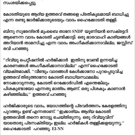
സംശയിക്കപ്പെട്ടു.
കോടതിയുടെ ആദ്യ ഉത്തരവ് തങ്ങളെ പ്രതികൂലമായി ബാധിച്ചു
എന്ന രണ്ടു ജാർജിക്കാരുടെയും വാദം ഹൈക്കോടതി തള്ളി.
ബിനു സുരേന്ദ്രൻ മുംബൈ താനേ SNDP യൂണിയൻ സെക്രട്ടറി
ആണെന്ന വാദം കോടതി ചൂണ്ടിക്കാട്ടി. ഒരു ഭാരവാഹി കാര്യങ്ങൾ
അറിയാൻ താമസിച്ചു എന്ന വാദം അംഗീകരിക്കാനാവില്ല,
ജസ്റ്റിസ്
രവി പറഞ്ഞു
.
"റിവ്യൂ പെറ്റീഷനിൽ ഹർജിക്കാർ ഇതിനു വേണ്ടി ഉന്നയിച്ച
കാരണങ്ങൾ അംഗീകരിക്കാനാവില്ല" എന്ന് ഹൈക്കോടതി
വ്യക്തമാക്കി. "വീണ്ടും വാദങ്ങൾ കേൾക്കാനോ പുറപ്പെടുവിച്ച
ഉത്തരവ് തിരുത്താനോ കോടതി ബാധ്യസ്ഥമല്ല.
നോക്കാവുന്നതു, കോടതി റെക്കോർഡിൽ എന്തെങ്കിലും
പിശകുണ്ടായോ എന്നതു മാത്രം ആണ്. ഒരു പിശകും കാണാൻ
കഴിഞ്ഞില്ല,"
ഉത്തരവ് പറഞ്ഞു
ഹർജിക്കാരുടെ വാദം, യോഗത്തിന്റെ പ്രവർത്തനം കേരളത്തിനു
പുറത്തും ഉണ്ട് എന്നതാണ്. "ഇക്കാര്യം ആദ്യ കോടതി
ഉത്തരവിൽ തന്നെ നോട്ടു ചെയ്തിരുന്നു. ഒരു റിവ്യൂവിന്
യാതൊരു പ്രസക്തിയും ഇല്ല. ഹർജികൾ തള്ളിക്കളയുന്നു,"
ഹൈക്കോടതി പറഞ്ഞു. EI-NN