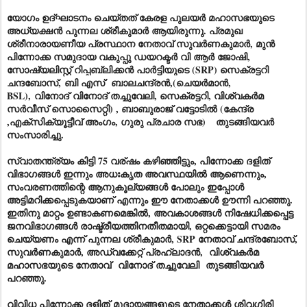
യോഗം ഉ
ദ്ഘാ
ടനം ചെയ്തത് കേരള പുലയർ മഹാസഭയുടെ
അധ്യക്ഷൻ പുന്നല ശ്രീകുമാർ ആയിരുന്നു. പ്രമുഖ
ശ്രീനാരായണീയ പ്രസ്ഥാന നേതാവ് സുവർണകുമാർ, മുൻ
പിന്നോക്ക സമുദായ വകുപ്പു ഡയറക്ടർ വി ആർ ജോഷി,
സോഷ്യലിസ്റ്റ് റിപ്പബ്ലിക്കൻ പാർട്ടിയുടെ (SRP) സെക്രട്ടറി
ചന്ദബോസ്,
ബി എസ് ബാലചന്ദ്രൻ,(ചെയർമാൻ,
BSL),
വിനോദ്
വിനോദ് തച്ചുവേലി
, സെക്രട്ടറി, വിശ്വകർമ
സർവീസ് സൊസൈറ്റി) , ബാബുരാജ് വട്ടോടിൽ (കേന്ദ്ര
,എക്സിക്യൂട്ടീവ് അംഗം, ഗുരു പ്രചാര സഭ) തുടങ്ങിയവർ
സംസാരിച്ചു.
സ്വാതന്ത്ര്യം കിട്ടി 75 വര്ഷം കഴിഞ്ഞിട്ടും, പിന്നോക്ക ദളിത്
വിഭാഗങ്ങൾ ഇന്നും അധഃകൃത അവസ്ഥയിൽ ആണെന്നും,
സംവരണത്തിന്റെ ആനുകൂല്യങ്ങൾ പോലും ഇപ്പോൾ
അട്ടിമറിക്കപ്പെടുകയാണ് എന്നും ഈ നേതാക്കൾ ഊന്നി പറഞ്ഞു.
ഇതിനു മാറ്റം ഉണ്ടാകണമെങ്കിൽ, അവകാശങ്ങൾ നിഷേധിക്കപ്പെട്ട
ജനവിഭാഗങ്ങൾ രാഷ്ട്രീയത്തിനതീതമായി, ഒറ്റക്കെട്ടായി സമരം
ചെയ്യണം എന്ന് പുന്നല ശ്രീകുമാർ, SRP നേതാവ് ചന്ദ്രബോസ്,
സുവർണകുമാർ, അഡ്വക്കേറ്റ് പ്രഹ്ലാദൻ, വിശ്വകർമ
മഹാസഭയുടെ നേതാവ്
വിനോദ് തച്ചുവേലി
തുടങ്ങിയവർ
പറഞ്ഞു.
വിവിധ പിന്നോക്ക ദളി
ത്
മുദായങ്ങളുടെ നേതാക്കൾ ശിവഗിരി