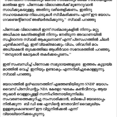
മാത്രമേ ഈ പിന്നോക്ക വിഭാഗങ്ങൾക്ക് മുന്നേറുവാൻ
സാധിക്കുകയുള്ളു. അതിനു വഴിതെളിക്കണം, ഇതിനു
സഹായകമായ നിലപാടുകൾ സ്വീകരിക്കണം എന്ന് ഈ യോഗം
ഗവണ്മെന്റിനോട് അഭ്യർത്ഥിക്കുന്നു,"
സ്വാമി പറഞ്ഞു
പിന്നോക്ക വിഭാഗങ്ങൾ ഇന്ന് സര്കാരുകളിൽ നിന്നും മറ്റു
അധികാര കേന്ദ്രങ്ങളിൽ നിന്നും നേരിടുന്ന അവഗണയിൽ
സച്ചിദാനന്ദ സ്വാമി ആകുലനാണ് എന്ന് പ്രസംഗത്തിൽ ചിലർ
ചൂണ്ടികാണിച്ചു. ഇത് വ്യക്തമാക്കും വിധം, ശിവഗിരി മഠം
അധ്യക്ഷൻ തുടക്കത്തിലേ ആശീർവാദ സന്ദേശത്തിൽ പറഞ്ഞു,
"തമ്പുരാൻ കോട്ടകൾ തകർക്കപ്പെടണം."
ഇത് സംബന്ധിച്ച് പിന്നോക്ക സമുദായങ്ങളുടെ ഇത്തരം കൂട്ടായ്മ
മഠത്തിൽ വെച്ച് ഇനിയും ഉണ്ടാകും എന്നറിയിച്ചുകൊള്ളുന്നു,
സ്വാമി പറഞ്ഞു.
യോഗത്തിൽ ഉദ്ഘാടനത്തിന് എത്തേണ്ടിയിരുന്ന SNDP യോഗം
വൈസ് പ്രസിഡന്റും NDA കേരളാ ഘടകം കൺവീനറും ആയ
തുഷാർ വെള്ളാപ്പള്ളി സന്നിഹിതനായിരുന്നില്ല.
സംവരണത്തെക്കുറിച്ചു സംസാരിക്കാൻ, ബിജെപി യോടൊപ്പം
നിൽക്കുന്ന ബി ഡി ജെ എസിന്റെ നേതാവിന് വൈമുഖ്യം
ഉള്ളതുകൊണ്ടാണ് ഈ വിട്ടുനിൽക്കൽ എന്ന്
വ്യാഖ്യാനിക്കപ്പെടുന്നു.