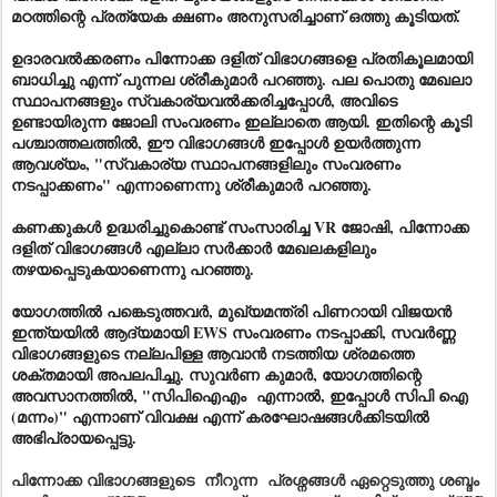
മഠത്തിന്റെ പ്രത്യേക ക്ഷണം അനുസരിച്ചാണ് ഒത്തു കൂടിയത്.
ഉദാരവൽക്കരണം പിന്നോക്ക ദളിത് വിഭാഗങ്ങളെ പ്രതികൂലമായി
ബാധിച്ചു എന്ന് പുന്നല ശ്രീകുമാർ പറഞ്ഞു. പല പൊതു മേഖലാ
സ്ഥാപനങ്ങളും സ്വകാര്യവൽക്കരിച്ചപ്പോൾ, അവിടെ
ഉണ്ടായിരുന്ന ജോലി സംവരണം ഇല്ലാതെ ആയി. ഇതിന്റെ കൂടി
പശ്ചാത്തലത്തിൽ, ഈ വിഭാഗങ്ങൾ ഇപ്പോൾ ഉയർത്തുന്ന
ആവശ്യം, "സ്വകാര്യ സ്ഥാപനങ്ങളിലും സംവരണം
നടപ്പാക്കണം" എന്നാണെന്നു ശ്രീകുമാർ പറഞ്ഞു.
കണക്കുകൾ ഉദ്ധരിച്ചുകൊണ്ട്‌ സംസാരിച്ച VR ജോഷി, പിന്നോക്ക
ദളിത് വിഭാഗങ്ങൾ എല്ലാ സർക്കാർ മേഖലകളിലും
തഴയപ്പെടുകയാണെന്നു പറഞ്ഞു.
യോഗത്തിൽ പങ്കെടുത്തവർ, മുഖ്യമന്ത്രി പിണറായി വിജയൻ
ഇന്ത്യയിൽ ആദ്യമായി EWS സംവരണം നടപ്പാക്കി, സവർണ്ണ
വിഭാഗങ്ങളുടെ നല്ലപിള്ള ആവാൻ നടത്തിയ ശ്രമത്തെ
ശക്തമായി അപലപിച്ചു. സുവർണ കുമാർ, യോഗത്തിന്റെ
അവസാനത്തിൽ, "സിപിഐഎം എന്നാൽ, ഇപ്പോൾ സിപി ഐ
(മന്നം)" എന്നാണ് വിവക്ഷ എന്ന് കരഘോഷങ്ങൾക്കിടയിൽ
അഭിപ്രായപ്പെട്ടു.
പിന്നോക്ക വിഭാഗങ്ങളുടെ നീറുന്ന പ്രശ്നങ്ങൾ ഏറ്റെടുത്തു ശബ്ദം