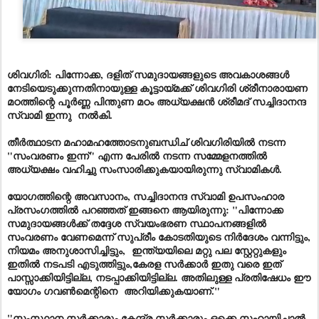
ശിവഗിരി: പിന്നോക്ക, ദളിത് സമുദായങ്ങളുടെ അവകാശങ്ങൾ
നേടിയെടുക്കുന്നതിനായുള്ള കൂട്ടായ്മക്ക് ശിവഗിരി ശ്രീനാരായണ
മഠത്തിന്റെ പൂർണ്ണ പിന്തുണ മഠം അധ്യക്ഷൻ ശ്രീമദ് സച്ചിദാനന്ദ
സ്വാമി ഇന്നു നൽകി.
തീർത്ഥാടന മഹാമഹത്തോടനുബന്ധിച് ശിവഗിരിയിൽ നടന്ന
"സംവരണം ഇന്ന്" എന്ന പേരിൽ നടന്ന സമ്മേളനത്തിൽ
അധ്യക്ഷം വഹിച്ചു സംസാരിക്കുകയായിരുന്നു സ്വാമികൾ.
യോഗത്തിന്റെ അവസാനം, സച്ചിദാനന്ദ സ്വാമി ഉപസംഹാര
പ്രസംഗത്തിൽ പറഞ്ഞത് ഇങ്ങനെ ആയിരുന്നു: "പിന്നോക്ക
സമുദായങ്ങൾക്ക്‌ തദ്ദേശ സ്വയംഭരണ സ്ഥാപനങ്ങളിൽ
സംവരണം വേണമെന്ന് സുപ്രീം കോടതിയുടെ നിർദേശം വന്നിട്ടും,
നിയമം അനുശാസിച്ചിട്ടും, ഇന്ത്യയിലെ മറ്റു പല സ്റ്റേറ്റുകളും
ഇതിൽ നടപടി എടുത്തിട്ടും,കേരള സർക്കാർ ഇതു വരെ ഇത്
പാസ്സാക്കിയിട്ടില്ല, നടപ്പാക്കിയിട്ടില്ല. അതിലുള്ള പ്രതിഷേധം ഈ
യോഗം ഗവൺമെന്റിനെ അറിയിക്കുകയാണ്."
"സംസ്ഥാന സർക്കാരും കേന്ദ്ര സർക്കാരും ഒക്കെ സഹായിച്ചാൽ