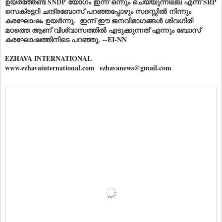
ഉയർത്തേണ്ട SNDP യോഗം ഇന്ന് ഒന്നും ചെയ്യുന്നില്ല എന്ന് SRP
സെക്രട്ടറി ചന്ദ്രബോസ് പറഞ്ഞപ്പോഴും സദസ്സിൽ നിന്നും
കരഘോഷം ഉയർന്നു. ഇന്ന് ഈ ജനവിഭാഗങ്ങൾ ശിവഗിരി
മഠത്തെ ആണ് വിശ്വാസത്തിൽ എടുക്കുന്നത് എന്നും ബോസ്
കരഘോഷത്തിനിടെ പറഞ്ഞു.
--EI-NN
EZHAVA INTERNATIONAL
www.ezhavainternational.com
ezhavanews@gmail.com