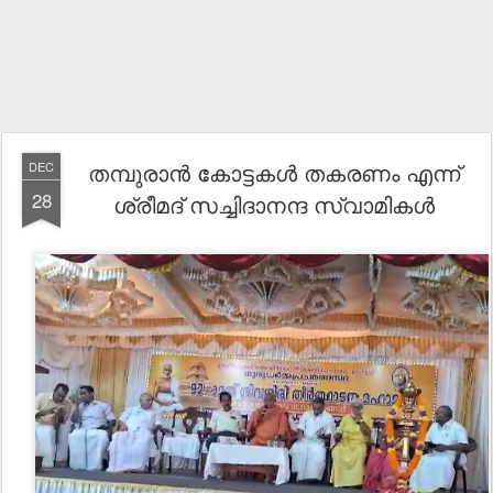
തമ്പുരാൻ കോട്ടകൾ തകരണം എന്ന്
DEC
28
ശ്രീമദ് സച്ചിദാനന്ദ സ്വാമികൾ