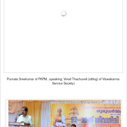
Punnala Sreekumar of PKPM...speaking; Vinod Thachuveli (sitting) of Viswakarma
Service Society)