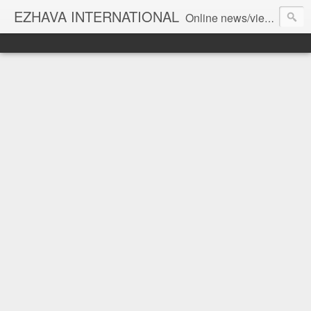
EZHAVA INTERNATIONAL
Online news/views JOURNAL... Connecting the community worldwide Editorial Director: Prem Chandran