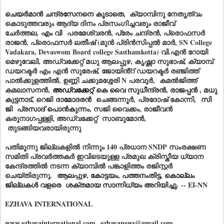
ചെയർമാൻ ചന്ദ്രസേനനെ കൂടാതെ,
ക്യാമ്പിനു നേതൃത്വം
കൊടുത്തവരും ആദ്യ ദിനം പ്രസംഗിച്ചവരും രാജീവ്
ചേർത്തല,
എം വി
പരമേശ്വരൻ, പ്രേം ചന്ദ്രൻ, പ്രൊഫസർ
രാജൻ, പ്രൊഫസർ ലതീഷ് (മുൻ പ്രിൻസിപ്പൽ മാർ, SN College
Vadakara, Devaswom Board college Sasthamkotta) വി.എൻ റോയി
മെഴുവേലി, അഡ്വക്കേറ്റ് മധു ആലപ്പുഴ, കൃഷ്ണാ സുഭാഷ്, ക്യാമ്പ്
ഡയറക്ടർ എം എൻ സുരേഷ്, ജോയിൻ്റ് ഡയറക്ടർ രഞ്ജിത്ത്
പാൽക്കുളത്തിൽ, ഉണ്ണി ചക്കുമശ്ശേരി N പരവൂർ, കമൽജിത്ത്
കമലാസനൻ,
അഡ്വക്കേറ്റ്
കെ വൈ സുധീന്ദ്രൻ, രാജപ്പൻ , മധു
കുട്ടനാട്,
റെജി
ദാമോദരൻ
ചെങ്ങന്നൂർ,
പ്രദോഷ് കോന്നി,
സി
ജി പ്രസാദ് പൊൻകുന്നം,
സജി വൈക്കം, രാജീവൻ
കരുനാഗപ്പള്ളി, അഡ്വക്കേറ്റ് സാബുമോൻ,
തുടങ്ങിയവരായിരുന്നു
പതിമൂന്നു ജില്ലകളിൽ നിന്നും 140 പ്രധാന SNDP സംരക്ഷണ
സമിതി പ്രവർത്തകർ ഇവിടെയുള്ള പ്രമുഖ ക്രിസ്തീയ ധ്യാന
കേന്ദ്രത്തിൽ നടന്ന ക്യാമ്പിൽ പങ്കാളിത്തം രജിസ്റ്റർ
ചെയ്തിരുന്നു.
ആലപ്പുഴ, കോട്ടയം, പത്തനംതിട്ട, കൊല്ലം
ജില്ലകൾ വളരെ ശക്തമായ സാന്നിധ്യം അറിയിച്ചു.
-- EI-NN
EZHAVA INTERNATIONAL
www.ezhavainternational.com
ezhavanews@gmail.com