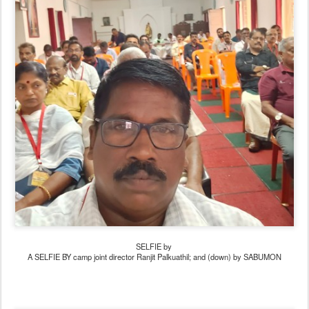
SELFIE by
A SELFIE BY camp joint director Ranjit Palkuathil; and (down) by SABUMON