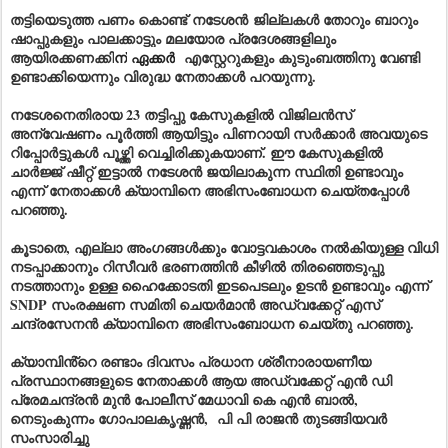
തട്ടിയെടുത്ത പണം കൊണ്ട്
നടേശൻ
ജില്ലകൾ തോറും ബാറും
ഷാപ്പുകളും പാലക്കാട്ടും മലയോര പ്രദേശങ്ങളിലും
ആയിരക്കണക്കി
ന്
ഏക്കർ
എസ്റ്റേറുകളും കുടുംബത്തിനു വേണ്ടി
ഉണ്ടാക്കിയെന്നും വിരുദ്ധ നേതാക്കൾ പറയുന്നു.
നടേശനെതിരായ 23 തട്ടിപ്പു കേസുകളിൽ വിജിലൻസ്
അന്വേഷണം പൂർത്തി ആയിട്ടും പിണറായി സർക്കാർ അവയുടെ
റിപ്പോർട്ടുകൾ പൂഴ്ത്തി വെച്ചിരിക്കുകയാണ്. ഈ കേസുകളിൽ
ചാർജ്ജ് ഷീറ്റ് ഇട്ടാൽ നടേശൻ ജയിലാകുന്ന സ്ഥിതി ഉണ്ടാവും
എന്ന് നേതാക്കൾ ക്യാമ്പിനെ അഭിസംബോധന ചെയ്തപ്പോൾ
പറഞ്ഞു.
കൂടാതെ, എല്ലാ അംഗങ്ങൾക്കും വോട്ടവകാശം നൽകിയുള്ള വിധി
നടപ്പാക്കാനും റിസീവർ ഭരണത്തിൻ കീഴിൽ തിരഞ്ഞെടുപ്പു
നടത്താനും ഉള്ള ഹൈക്കോടതി ഇടപെടലും ഉടൻ ഉണ്ടാവും എന്ന്
SNDP സംരക്ഷണ സമിതി ചെയർമാൻ അഡ്വക്കേറ്റ് എസ്
ചന്ദ്രസേനൻ ക്യാമ്പിനെ അഭിസംബോധന ചെയ്തു പറഞ്ഞു.
ക്യാമ്പിൻ്റെ രണ്ടാം ദിവസം പ്രധാന ശ്രീനാരായണീയ
പ്രസ്ഥാനങ്ങളുടെ നേതാക്കൾ ആയ അഡ്വക്കേറ്റ് എൻ ഡി
പ്രേമചന്ദ്രൻ മുൻ പോലീസ് മേധാവി കെ എൻ ബാൽ,
നെടുംകുന്നം ഗോപാലകൃഷ്ണൻ, പി പി രാജൻ തുടങ്ങിയവർ
സംസാരിച്ചു