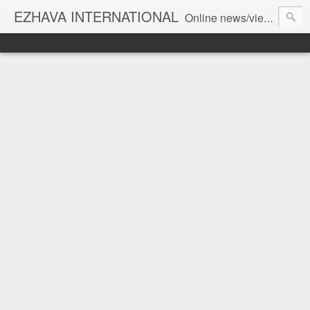
EZHAVA INTERNATIONAL
Online news/views JOURNAL... Connecting the community worldwide Editorial Director: Prem Chandran