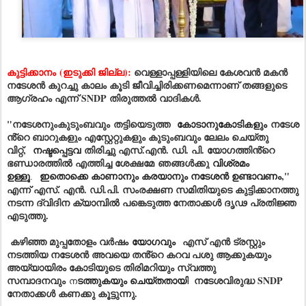
കുട്ടിക്കാനം
(ഇടുക്കി ജില്ല)
:
വെള്ളാപ്പള്ളിയിലെ കേശവൻ മകൻ
നടേശൻ കുറച്ചു കാലം കൂടി ജീവിച്ചിരിക്കണമെന്നാണ് തങ്ങളുടെ
ആഗ്രഹം എന്ന് SNDP തിരുത്തൽ വാദികൾ.
"നടേശനും
കുടുംബവും
തട്ടിയെടുത്ത
കോടാനുകോടിക
ളും
നടേശ
ൻ്റെ ബാറുകളും എസ്റ്റേറ്റുകളും കുടുംബവും ലേലം ചെയ്തു
വിറ്റ്,
നഷ്ടപ്പെട്ടവ
തിരിച്ചു എസ്.എൻ. ഡി. പി. യോഗത്തിൻ്റെ
ഭണ്ഡാരത്തിൽ എത്തിച്ച ശേക്ഷമേ
ഞങ്ങൾക്കു
വിശ്രമം
ഉള്ളൂ
ഇതൊക്കെ കാണാനും കരയാനും നടേശൻ ഉണ്ടാവണം
,"
.
എന്ന് എസ്. എൻ. ഡി.പി. സംരക്ഷണ സമിതിയുടെ കുട്ടിക്കാനത്തു
നടന്ന ദ്വിദിന ക്യാമ്പിൽ പങ്കെടുത്ത നേതാക്കൾ ദൃഢ പ്രതിജ്ഞ
എടുത്തു.
കഴിഞ്ഞ മുപ്പതോളം വർഷം
യോഗവും
എസ് എൻ ട്രസ്റ്റും
നടത്തിയ നടേശൻ അവയെ തൻ്റെ കറവ പശു ആക്കുകയും
അയ്യായിരം കോടിയുടെ തിരിമറിയും സ്വത്തു
സമ്പാദനവും
ടത്തുകയും ചെയ്തതായി
നടേശവിരുദ്ധ SNDP
ന
നേതാക്കൾ കണക്കു കൂട്ടുന്നു.