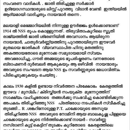
സംവരണ വാദികൾ. . ജാതി തിരിച്ചുള്ള സർക്കാർ
ഉദ്യോഗസ്ഥന്മാരുടെ ലിസ്റ്റ് പുറത്തു വിടാൻ വേണ്ടി ഇന്ത്യയിൽ
ആദ്യമായി വാദിച്ചതും നായന്മാർ തന്നെ .
മലയാളി മെമ്മോറിയലിൽ നിന്നുള്ള ഊർജ്ജം ഉൾക്കൊണ്ടാണ്
1914 ൽ NSS രൂപം കൊള്ളുന്നത് . തിരുവിതാംകൂറിലെ സ്മൃതി
രാജ്യത്തിൽ ജാതി ശ്രേണിയിൽ അവസാനം ആയിരുന്ന
നായന്മാർ, ചാതുർവർണ്ണ്യത്തിനു പുറത്തായിരുന്ന ഈഴവർ
മുതലായ ജാതികൾ വ്യവസ്ഥാപിത ഹിന്ദു മതത്തിനു
അകത്തായതോടെ മുന്നോക്ക സമുദായമായി സ്വയം
അവരോധിച്ചു..ഗൗരി അമ്മയുടെ ഭൂപരിഷ്കരണം വന്നതോടെ
ബ്രാഹ്മണർ ദുർബലർ ആകുകയും ആ ഒഴിവിൽ നായന്മാരും
അവരുടെ സംഘടന ആയ NSS ഉം സവർണ്ണരുടെ മേധാവിത്വം
പിടിച്ചെടുക്കുകയും ചെയ്തു .
കാലം
1930 കളിൽ ഉണ്ടായ നിവർത്തന പ്രക്ഷോഭം കേരളത്തിൽ
ഈഴവ / മുസ്ലിം / ക്രിസ്ത്യൻ സംയുക്ത മുന്നേറ്റത്തിന്
സാക്ഷ്യം വഹിച്ചതോടെ തങ്ങൾക്കു സംഭവിച്ചു കൊണ്ടിരിക്കുന്ന
അപകടം തിരിച്ചറിഞ്ഞു NSS പ്രതിരോധ നടപടികൾ സ്വീകരിച്ചു
തുടങ്ങി .. R .ശങ്കറിനോടുള്ള P.T. ചാക്കോയുടെ അസൂയ
തിരിച്ചറിഞ്ഞ NSS അവരുടെ നോമിനി ആയ ബാലകൃഷ്ണ പിള്ളയെ
ചാക്കോയുടെ കൂടെ നിർത്തിക്കൊണ്ട് നായർ - സവർണ്ണ
നസ്രാണി കൂട്ട് കെട്ടിന് തുടക്കം കുറിതോടെ കേരളത്തിലെ