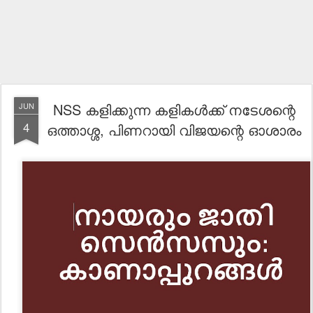
NSS കളിക്കുന്ന കളികൾക്ക് നടേശന്റെ
JUN
4
ഒത്താശ്ശ, പിണറായി വിജയന്റെ ഓശാരം