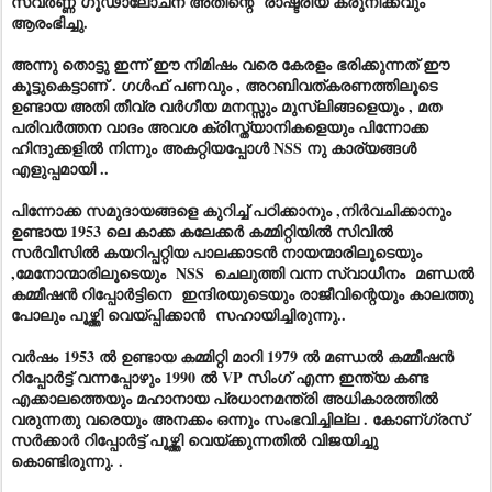
സവർണ്ണ ഗൂഢാലോചന അതിന്റെ രാഷ്ട്രീയ കരുനീക്കവും
ആരംഭിച്ചു.
അന്നു തൊട്ടു ഇന്ന് ഈ നിമിഷം വരെ കേരളം ഭരിക്കുന്നത്‌ ഈ
കൂട്ടുകെട്ടാണ് . ഗൾഫ് പണവും , അറബിവത്കരണത്തിലൂടെ
ഉണ്ടായ അതി തീവ്ര വർഗീയ മനസ്സും മുസ്ലിങ്ങളെയും , മത
പരിവർത്തന വാദം അവശ ക്രിസ്ത്യാനികളെയും പിന്നോക്ക
ഹിന്ദുക്കളിൽ നിന്നും അകറ്റിയപ്പോൾ NSS നു കാര്യങ്ങൾ
എളുപ്പമായി ..
പിന്നോക്ക സമുദായങ്ങളെ കുറിച്ച് പഠിക്കാനും ,നിർവചിക്കാനും
ഉണ്ടായ 1953 ലെ കാക്ക കലേക്കർ കമ്മിറ്റിയിൽ സിവിൽ
സർവീസിൽ കയറിപ്പറ്റിയ പാലക്കാടൻ നായന്മാരിലൂടെയും
,മേനോന്മാരിലൂടെയും NSS ചെലുത്തി വന്ന സ്വാധീനം മണ്ഡൽ
കമ്മീഷൻ റിപ്പോർട്ടിനെ ഇന്ദിരയുടെയും രാജീവിന്റെയും കാലത്തു
പോലും പൂഴ്ത്തി വെയ്പ്പിക്കാൻ സഹായിച്ചിരുന്നു..
വർഷം
1953 ൽ ഉണ്ടായ കമ്മിറ്റി മാറി 1979 ൽ മണ്ഡൽ കമ്മീഷൻ
റിപ്പോർട്ട് വന്നപ്പോഴും 1990 ൽ VP സിംഗ് എന്ന ഇന്ത്യ കണ്ട
എക്കാലത്തെയും മഹാനായ പ്രധാനമന്ത്രി അധികാരത്തിൽ
വരുന്നതു വരെയും അനക്കം ഒന്നും സംഭവിച്ചില്ല . കോണ്ഗ്രസ്
സർക്കാർ റിപ്പോർട്ട് പൂഴ്ത്തി വെയ്ക്കുന്നതിൽ വിജയിച്ചു
കൊണ്ടിരുന്നു. .