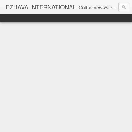
EZHAVA INTERNATIONAL
Online news/views JOURNAL... Connecting the community worldwide Editorial Director: Prem Chandran