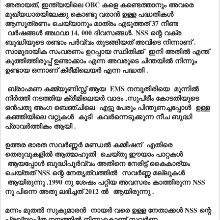
അതായത്, ഇന്ത്യയിലെ OBC കളെ കണ്ടെത്താനും അവരെ
മുഖ്യധാരയിലേക്കു കൊണ്ടു വരാൻ ഉള്ള പദ്ധതികൾ
ആസൂത്രണം ചെയ്യാനും മാത്രം എടുത്തത് 37 നീണ്ട
വർഷങ്ങൾ അഥവാ 14, 000 ദിവസങ്ങൾ. NSS ന്റെ വക്ര
ബുദ്ധിയുടെ രണ്ടാം പർവ്വം തുടങ്ങിയത് അവിടെ നിന്നാണ് .
സാമുദായിക സംവരണം ഉറപ്പായ സ്ഥിതിക്ക് ഇനി അതിൽ എന്ത്
കുത്തിത്തിരുപ്പ് ഉണ്ടാക്കാം എന്ന അവരുടെ ചിന്തയിൽ നിന്നും
ഉണ്ടായ ഒന്നാണ് ക്രീമിലെയർ എന്ന പദ്ധതി .
ബ്രാഹ്മണ കമ്മ്യൂണിസ്റ്റ് ആയ EMS നമ്പൂതിരിയെ മുന്നിൽ
നിർത്തി നടത്തിയ ക്രീമിലെയർ വാദം ,സുപ്രീം കോടതിയുടെ
ഒൻപതു അംഗ ബെഞ്ചിലെ എട്ടു പേരും പിന്തുണച്ചപ്പോൾ ഉള്ള
കഞ്ഞിയിലെ വറ്റുകൾ കൂടി കവർന്നെടുക്കുന്ന നീച ബുദ്ധി
പ്രാവർത്തികം ആയി .
ഉത്തര ഭാരത സവർണ്ണർ മണ്ഡൽ കമ്മീഷന് എതിരെ
തെരുവുകളിൽ ആത്മാഹൂതി ചെയ്തു ഈയാം പാറ്റകൾ
ആയപ്പോൾ ബുദ്ധിപൂർവ്വം അതിനെ നേരിട്ട് കൈകാര്യം
ചെയ്തത് NSS ന്റെ നേതൃത്വത്തിൽ സവർണ്ണ മല്ലുകൾ
ആയിരുന്നു .1990 നു ശേഷം പറ്റിയ അവസരം കാത്തിരുന്ന NSS
നു പിന്നെ അതു ലഭിച്ചത് 2012 ൽ ആയിരുന്നു .
മന്നം മുതൽ സുകുമാരൻ നായർ വരെ ഉള്ള നേതാക്കൾ NSS ന്റെ
പ്രഖ്യാപിത നയത്തിൽ നിന്നുകൊണ്ട് സവർണ്ണ