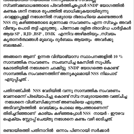
സ്വത്വബോധത്തോടെ പ്രവർത്തിച്ചപ്പോൾ SNDP യോഗത്തിൽ
കണ്ടക ശനി നടേശ രൂപത്തിൽ ബാധിക്കുകയായിരുന്നു
.വെള്ളാപ്പള്ളി നടേശനിൽ സമുദായ ദ്രോഹിയെ കണ്ടെത്താൻ
NSS നു കഴിഞ്ഞതോടെ മുന്നോക്ക സംവരണം എന്ന സ്വപ്നം അവർ
വീണ്ടും പൊടി തട്ടി എടുത്തു . പിന്നോക്ക ദളിത ദ്രാവിഡ പാർട്ടികൾ
ആയ SP , RJD ,BSP , DMK എന്നിവ അഴിമതിയും ,സ്വയം
കൃതാനർത്ഥങ്ങൾ മൂലവും ദുർബലം ആയതും അവർക്കു
ബലമേകി .
അങ്ങനെ ആണ് ഉന്നത വിദ്യാഭ്യാസ സ്ഥാപനങ്ങളിൽ 10 %
സാമ്പത്തിക സംവരണം സംബന്ധിച്ച കേസിൽ സുപ്രീം
കോടതിയിൽ നടേശനെ ചാക്കിട്ടു SNDP യോഗത്തെ കൊണ്ട്
സാമ്പത്തിക സംവരണത്തിന് അനുകൂലമായി NSS നിലപാട്
എടുപ്പിച്ചത്. .
പതിനഞ്ചിൽ
NSS വേദിയിൽ വന്നു സാമ്പത്തിക സംവരണം
വേണമെന്ന് പ്രഖ്യാപിച്ചു കൊണ്ട് സ്വ സമുദായത്തെ വഞ്ചിച്ച
നടേശനെ വിശ്വസിക്കുന്നത് അണലിയെ എടുത്തു
അടിവസ്ത്രത്തിൽ വെയ്ക്കും പോലെ ആപത്താണെന്ന്
തിരിച്ചറിഞ്ഞാണ് കാര്യം കഴിഞ്ഞപ്പോൾ NSS നായർ - ഈഴവ
ഐക്യം സ്റ്റോപ്പ്‌ ചെയ്തു നടേശനെ കണ്ടം വഴി ഓടിച്ചത്.
രണ്ടായിരത്തി പതിനാറിൽ
ഒന്നാം പിണറായി സർക്കാർ