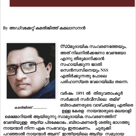
By അഡ്വക്കേറ്റ് കമൽജിത്ത് കമലാസനൻ
സാ
മുദായിക സംവരണത്തേയും,
അത് നിലനിൽക്കണോ വേണ്ടയോ
എന്നു തീരുമാനിക്കാൻ
സഹായിക്കുന്ന ജാതി
സെൻസസിനെയും NSS
എതിർക്കുന്നതു പോലെ
പരിഹാസ്യത വേറെയില്ല തന്നെ.
വർഷം
1891 ൽ തിരുവതാംകൂർ
സർക്കാർ സർവീസിലെ തമിഴ്
ബ്രാഹ്മണരുടെ വാഴ്ചയ്ക്കു എതിരെ
കമൽജിത്ത് ...............
ഉള്ള കേരള നായന്മാരുടെ മലയാളി
മെമ്മോറിയൽ ആയിരുന്നു സാമുദായിക സംവരണത്തിന്
വേണ്ടിയുള്ള ആദ്യ പ്രക്ഷോഭം .ബ്രാഹ്മണന്റെ ശത്രു ഭാഗത്തു
നായന്മാർ നിന്ന ഏക സംഭവവും ഇതാകണം. ചുരുക്കി
പറഞ്ഞാൽ നായന്മാർ ആണ് ഇന്ത്യയിലെ ആദ്യ സമുദായ