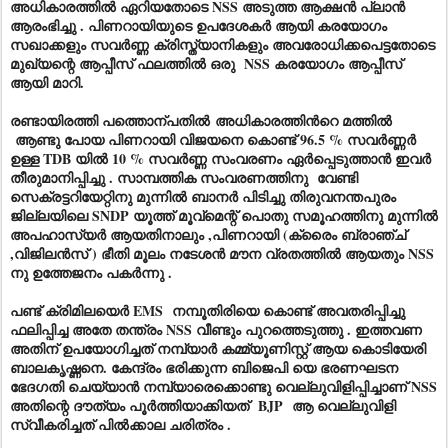
അധികാരത്തിൽ ഏറിയതോടെ NSS അടുത്ത ആക്ഷൻ പ്ലാൻ
ആരംഭിച്ചു . പിണറായിയുടെ ഉപദേശകർ ആയി കരയോഗം
സഖാക്കളും സവർണ്ണ ക്രിസ്ത്യാനികളും അവരോധിക്കപെട്ടതോടെ
മുഖ്യന്റെ ആപ്പീസ് ഫലത്തിൽ ഒരു NSS കരയോഗം ആപ്പീസ്
ആയി മാറി.
രണ്ടായിരത്തി പത്തൊന്പതിൽ
അധികാരത്തിൻറെ മത്തിൽ
ആണ്ടു പോയ പിണറായി വിജയനെ കൊണ്ട് 96.5 % സവർണ്ണർ
ഉള്ള TDB യിൽ 10 % സവർണ്ണ സംവരണം ഏർപ്പെടുത്താൻ ഇവർ
തീരുമാനിപ്പിച്ചു . സാമ്പത്തിക സംവരണത്തിനു വേണ്ടി
സെക്രട്ടറിയേറ്റിനു മുന്നിൽ ബാനർ പിടിച്ചു തിരുവനന്തപുരം
ജില്ലയിലെ SNDP യൂത്ത് മൂവ്മെന്റ് പൊതു സമൂഹത്തിനു മുന്നിൽ
അപഹാസ്യർ ആയതിനാലും ,പിണറായി (ക്രൈം ബ്രാഞ്ച്
,വിജിലൻസ് ) ഭീതി മൂലം നടേശൻ മൗന വ്രതത്തിൽ ആയതും NSS
നു ഉത്തേജനം പകർന്നു .
പണ്ട് ക്രിമിലയെർ EMS നമ്പൂതിരിയെ കൊണ്ട് അവതരിപ്പിച്ചു
ഫലിപ്പിച്ച അതേ തന്ത്രം NSS വീണ്ടും പുറത്തെടുത്തു . ഇത്തവണ
അതിന് ഉപയോഗിച്ചത് നമ്പ്യാർ കമ്മ്യൂണിസ്റ്റ് ആയ കൊടിയേരി
ബാലകൃഷ്ണനെ. കേന്ദ്രം ഭരിക്കുന്ന ബിജെപി യെ ഭരണഘടന
ഭേദഗതി ചെയ്യാൻ നമ്പ്യാരെക്കൊണ്ടു വെല്ലുവിളിപ്പിച്ചാണ് NSS
അതിന്റെ ദൗത്യം പൂർത്തിയാക്കിയത് BJP ആ വെല്ലുവിളി
സ്വീകരിച്ചത് പിൽക്കാല ചരിത്രം .