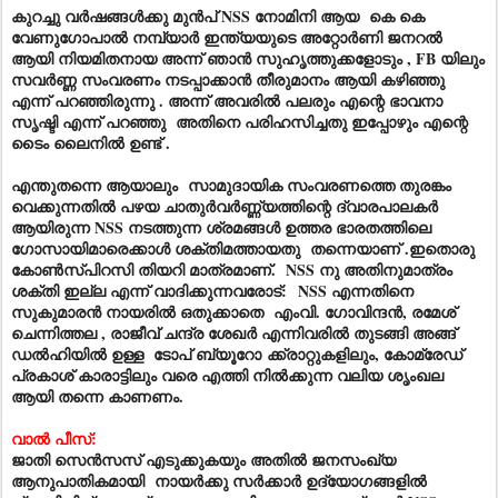
കുറച്ചു വർഷങ്ങൾക്കു മുൻപ് NSS നോമിനി ആയ കെ കെ
വേണുഗോപാൽ നമ്പ്യാർ ഇന്ത്യയുടെ അറ്റോർണി ജനറൽ
ആയി നിയമിതനായ അന്ന് ഞാൻ സുഹൃത്തുക്കളോടും , FB യിലും
സവർണ്ണ സംവരണം നടപ്പാക്കാൻ തീരുമാനം ആയി കഴിഞ്ഞു
എന്ന് പറഞ്ഞിരുന്നു . അന്ന് അവരിൽ പലരും എന്റെ ഭാവനാ
സൃഷ്ടി എന്ന് പറഞ്ഞു അതിനെ പരിഹസിച്ചതു ഇപ്പോഴും എന്റെ
ടൈം ലൈനിൽ ഉണ്ട് .
എന്തുതന്നെ ആയാലും സാമുദായിക സംവരണത്തെ തുരങ്കം
വെക്കുന്നതിൽ പഴയ ചാതുർവർണ്ണ്യത്തിന്റെ ദ്വാരപാലകർ
ആയിരുന്ന NSS നടത്തുന്ന ശ്രമങ്ങൾ ഉത്തര ഭാരതത്തിലെ
ഗോസായിമാരെക്കാൾ ശക്തിമത്തായതു തന്നെയാണ് .ഇതൊരു
കോൺസ്പിറസി തിയറി മാത്രമാണ്. NSS നു അതിനുമാത്രം
ശക്തി ഇല്ല എന്ന് വാദിക്കുന്നവരോട്: NSS എന്നതിനെ
സുകുമാരൻ നായരിൽ ഒതുക്കാതെ എംവി. ഗോവിന്ദൻ, രമേശ്‌
ചെന്നിത്തല , രാജീവ്‌ ചന്ദ്ര ശേഖർ എന്നിവരിൽ തുടങ്ങി അങ്ങ്
ഡൽഹിയിൽ ഉള്ള ടോപ് ബ്യൂറോ ക്ക്രാറ്റുകളിലും, കോമ്രേഡ്
പ്രകാശ് കാരാട്ടിലും വരെ എത്തി നിൽക്കുന്ന വലിയ ശൃംഖല
ആയി തന്നെ കാണണം.
വാൽ പീസ്:
ജാതി സെൻസസ് എടുക്കുകയും അതിൽ ജനസംഖ്യ
ആനുപാതികമായി നായർക്കു സർക്കാർ ഉദ്യോഗങ്ങളിൽ