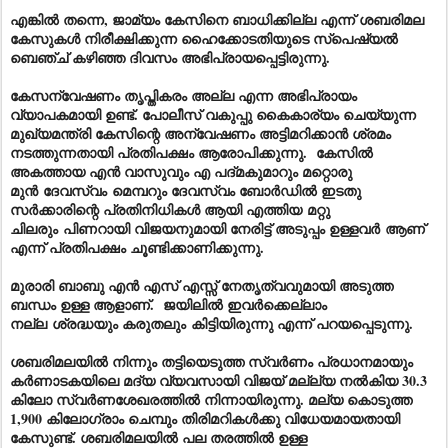
എങ്കിൽ തന്നെ, ജാമ്യം കേസിനെ ബാധിക്കില്ല എന്ന് ശബരിമല
കേസുകൾ നിരീക്ഷിക്കുന്ന ഹൈക്കോടതിയുടെ സ്പെഷ്യൽ
ബെഞ്ച് കഴിഞ്ഞ ദിവസം അഭിപ്രായപ്പെട്ടിരുന്നു.
കേസന്വേഷണം തൃപ്തികരം അല്ല എന്ന അഭിപ്രായം
വ്യാപകമായി ഉണ്ട്. പോലീസ് വകുപ്പു കൈകാര്യം ചെയ്യുന്ന
മുഖ്യമന്ത്രി കേസിന്റെ അന്വേഷണം അട്ടിമറിക്കാൻ ശ്രമം
നടത്തുന്നതായി പ്രതിപക്ഷം ആരോപിക്കുന്നു. കേസിൽ
അകത്തായ എൻ വാസുവും എ പദ്മകുമാറും മറ്റൊരു
മുൻ
ദേവസ്വം
മെമ്പറും ദേവസ്വം ബോർഡിൽ ഇടതു
സർക്കാരിന്റെ പ്രതിനിധികൾ ആയി എത്തിയ
മറ്റു
ചിലരും
പിണറായി വിജയനുമായി നേരിട്ട് അടുപ്പം ഉള്ളവ
ർ
ആണ്
എന്ന് പ്രതിപക്ഷം ചൂണ്ടിക്കാണിക്കുന്നു.
മുരാരി ബാബു എൻ എസ് എസ്സ് നേതൃത്വവുമായി അടുത്ത
ബന്ധം ഉള്ള ആളാണ്. ജയിലിൽ ഇവർക്കെല്ലാം
നല്ല
ശ്രദ്ധയും കരുതലും
കിട്ടിയിരുന്നു എന്ന് പറയപ്പെടുന്നു.
ശബരിമലയിൽ നിന്നും തട്ടിയെടുത്ത സ്വർണം പ്രധാനമായും
കർണാടകയിലെ മദ്യ വ്യവസായി വിജയ് മല്ല്യ നൽകിയ 30.3
കിലോ സ്വർണശേഖരത്തിൽ നിന്നായിരുന്നു. മല്യ കൊടുത്ത
1,900 കിലോഗ്രാം ചെമ്പും തിരിമറികൾക്കു വിധേയമായതായി
കേസുണ്ട്. ശബരിമലയിൽ പല തരത്തിൽ ഉള്ള