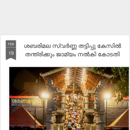
ശബരിമല സ്വർണ്ണ തട്ടിപ്പു കേസിൽ
FEB
19
തന്ത്രിക്കും ജാമ്യം നൽകി കോടതി