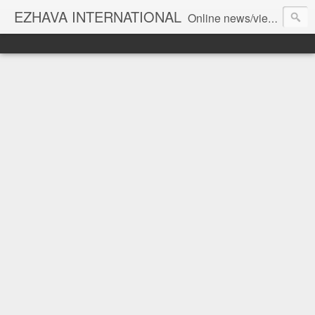
EZHAVA INTERNATIONAL
Online news/views JOURNAL... Connecting the community worldwide Editorial Director: Prem Chandran