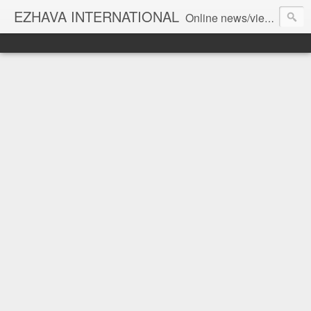
EZHAVA INTERNATIONAL
Online news/views JOURNAL... Connecting the community worldwide Editorial Director: Prem Chandran