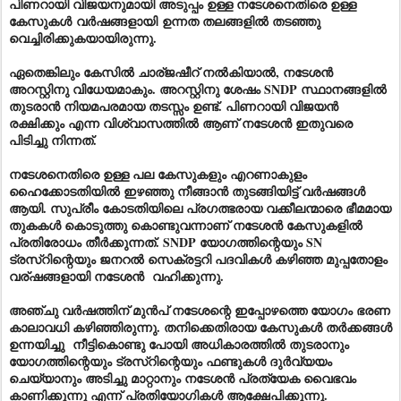
പിണറായി വിജയനുമായി അടുപ്പം ഉള്ള നടേശനെതിരെ ഉള്ള
കേസുകൾ
വർഷ
ങ്ങളായി ഉന്നത തലങ്ങളിൽ തടഞ്ഞു
വെച്ചിരിക്കുകയായിരുന്നു.
ഏതെങ്കിലും കേസിൽ ചാര്ജഷീറ് നൽകിയാൽ, നടേശൻ
അറസ്റ്റിനു വിധേയമാകും. അറസ്റ്റിനു ശേഷം SNDP സ്ഥാനങ്ങളിൽ
തുടരാൻ നിയമപരമായ തടസ്സം ഉണ്ട്. പിണറായി വിജയൻ
രക്ഷിക്കും എന്ന വിശ്വാസത്തിൽ ആണ് നടേശൻ ഇതുവരെ
പിടിച്ചു നിന്നത്.
നടേശനെതിരെ ഉള്ള പല കേസുകളും എറണാകുളം
ഹൈക്കോടതിയിൽ ഇഴഞ്ഞു നീങ്ങാൻ തുടങ്ങിയിട്ട് വർഷങ്ങൾ
ആയി. സുപ്രീം കോടതിയിലെ പ്രഗത്ഭരായ വക്കീലന്മാരെ ഭീമമായ
തുകകൾ കൊടുത്തു കൊണ്ടുവന്നാണ് നടേശൻ കേസുകളിൽ
പ്രതിരോധം തീർക്കുന്നത്. SNDP യോഗത്തിന്റെയും SN
ട്രസ്റിന്റെയും ജനറൽ സെക്രട്ടറി പദവികൾ കഴിഞ്ഞ മുപ്പതോളം
വര്ഷങ്ങളായി നടേശൻ വഹിക്കുന്നു.
അഞ്ചു വർഷത്തിന് മുൻപ് നടേശന്റെ ഇപ്പോഴത്തെ യോഗം ഭരണ
കാലാവധി കഴിഞ്ഞിരുന്നു. തനിക്കെതിരായ കേസുകൾ തർക്കങ്ങൾ
ഉന്നയിച്ചു നീട്ടികൊണ്ടു പോയി അധികാരത്തിൽ തുടരാനും
യോഗത്തിന്റെയും ട്രസ്റിന്റെയും ഫണ്ടുകൾ ദുർവ്യയം
ചെയ്യാനും അടിച്ചു മാറ്റാനും നടേശൻ പ്രത്യേക വൈഭവം
കാണിക്കുന്നു എന്ന് പ്രതിയോഗികൾ ആക്ഷേപിക്കുന്നു.