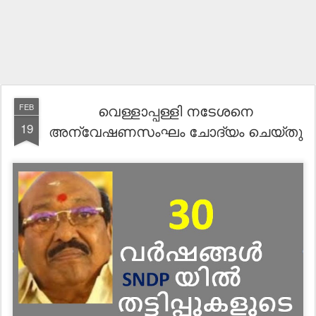
വെള്ളാപ്പള്ളി നടേശനെ
FEB
19
അന്വേഷണസംഘം ചോദ്യം ചെയ്തു