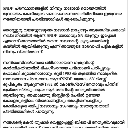
SNDP പ്രസ്ഥാനങ്ങളിൽ നിന്നും നടേശൻ മൊത്തത്തിൽ
മൂവായിരം കോടിയുടെ പണാപഹരണമോ തിരിമറിയോ ഇതുവരെ
നടത്തിയതായി പ്രതിയോഗികൾ ആരോപിക്കുന്നു.
തൊണ്ണൂറു വയസ്സോടടുത്ത നടേശൻ ഇപ്പോഴും ആരോഗ്യപരമായി
നല്ല നിലയിൽ ആണ്. SNDP യോഗവും SN ട്രൂസ്റ്റും ഇപ്പോൾ
ഏതാണ്ട് മൊത്തത്തിൽ തന്നെ നടേശന്റെ കുടുംബത്തിന്റെ
കയ്യിൽ ആയിരിക്കുന്നു എന്ന് അവയുടെ ഭാരവാഹി പട്ടികകളിൽ
നിന്നും വ്യക്തമാണ്.
സന്യാസിവര്യനായ ശ്രീനാരായണ ഗുരുവിന്റെ
കാർമ്മികത്വത്തിൽ ഭിഷഗ്വരനായ പദ്മനാഭൻ പൽപ്പുവും
മഹാകവി കുമാരനാശാനും കൂടി 1903 ൽ തുടങ്ങിയ സാമൂഹിക
നവോത്ഥാന പ്രസ്ഥാനം ആണ് SNDP യോഗം. SN ട്രസ്റ്റ്
രൂപീകൃതം ആകുന്നത് 1952 ൽ കോൺഗ്രസ് നേതാവും പിന്നീട്
മുഖ്യമന്ത്രിയും ആയ ആർ ശങ്കറിന്റെ നേതൃത്വത്തിൽ
ആയിരുന്നു. അക്കാലത്തു ട്രസ്റ്റിന്റെ പേരിൽ ഉണ്ടായ
കോളേജുകളിലെ നിയമനങ്ങളിലും അഡ്മിഷനുകളിലും
കോടികളുടെ തട്ടിപ്പ് നടേശനും സംഘവും നടത്തുന്നതായി
പ്രതിയോഗികൾ പറയുന്നു.
നടേശന്റെ മകൻ തുഷാർ വെള്ളാപ്പള്ളി ബിജെപി നേതൃത്വവുമായി
അടുപ്പത്തിൽ ആണ്. നടേശൻ തുടങ്ങി വെച്ച ഭാരത്
ധർമ്മ
ജന