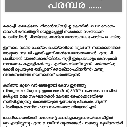
കൊച്ചി: മൈക്രോ-ഫിനാൻസ് തട്ടിപ്പു കേസിൽ SNDP യോഗം
ജനറൽ സെക്രട്ടറി വെള്ളാപ്പള്ളി നടേശനെ സംസ്ഥാന
പോലീസിന്റെ പ്രത്യേക അന്വേഷണസംഘം ചോദ്യം ചെയ്തു.
ഇന്നലെ നടന്ന ചോദ്യം ചെയ്യലിനെ തുടർന്ന്, നടേശനെതിരെ
അടുത്ത നടപടി എന്ത് എന്ന് അന്വേഷണത്തലവൻ എസ് പി
ശശിധരൻ വ്യക്തമാക്കിയില്ല. നൂറ്റി ഇരുപതോളം കേസുകൾ
നടേശനും കൂട്ടാളികൾക്കും എതിരെ നിലവിലുണ്ട്. പതിനഞ്ചു
കോടി രൂപയുടെ തട്ടിപ്പാണ് മൈക്രോ-ഫിനൻസ് ഫണ്ടു
വിതരണത്തിൽ നടന്നതെന്ന് പരാതിയുണ്ട്.
കഴിഞ്ഞ കുറെ
വർഷ
ങ്ങളായി കേസ് ഇഴഞ്ഞു
നീങ്ങുകയായിരുന്നു. ഇതേ തുടർന്ന്, SNDP സംരക്ഷണ സമിതി
ഉൾപ്പടെ ഉള്ള സംഘടനകൾ കേരളാ ഹൈക്കോടതിയെ
സമീപിച്ചിരുന്നു. കോടതിയുടെ ഉത്തരവു പ്രകാരം ആണ്
പ്രത്യേക അന്വേഷണ സംഘത്തെ നിയോഗിച്ചത്.
ചോദ്യംചെയ്യൽ നടേശന്റെ കണിച്ചുകുളങ്ങരയിലെ വീട്ടിൽ
വെച്ചായിരുന്നു എന്ന് പോലീസ് വൃത്തങ്ങൾ പറഞ്ഞു. മുഖ്യമന്ത്രി