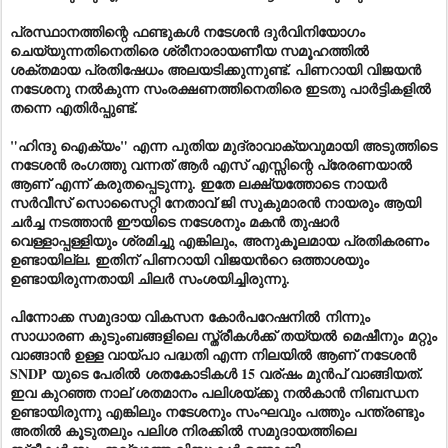
പ്രസ്ഥാനത്തിന്റെ ഫണ്ടുകൾ നടേശൻ ദുർവിനിയോഗം
ചെയ്യുന്നതിനെതിരെ ശ്രീനാരായണീയ സമൂഹത്തിൽ
ശക്തമായ പ്രതിഷേധം അലയടിക്കുന്നുണ്ട്. പിണറായി വിജയൻ
നടേശനു നൽകുന്ന സംരക്ഷണത്തിനെതിരെ ഇടതു പാർട്ടികളിൽ
തന്നെ എതിർപ്പുണ്ട്.
"ഹിന്ദു ഐക്യം" എന്ന പുതിയ മുദ്രാവാക്യവുമായി അടുത്തിടെ
നടേശൻ രംഗത്തു വന്നത് ആർ എസ് എസ്സിന്റെ പ്രേരണയാൽ
ആണ് എന്ന് കരുതപ്പെടുന്നു. ഇതേ ലക്ഷ്യത്തോടെ നായർ
സർവീസ് സൊസൈറ്റി നേതാവ് ജി സുകുമാരൻ നായരും ആയി
ചർച്ച നടത്താൻ ഈയിടെ നടേശനും മകൻ തുഷാർ
വെള്ളാപ്പള്ളിയും ശ്രമിച്ചു എങ്കിലും, അനുകൂലമായ പ്രതികരണം
ഉണ്ടായില്ല. ഇതിന് പിണറായി വിജയൻറെ ഒത്താശയും
ഉണ്ടായിരുന്നതായി ചിലർ സംശയിച്ചിരുന്നു.
പിന്നോക്ക സമുദായ വികസന
കോർപറേഷനിൽ
നിന്നും
സാധാരണ കുടുംബങ്ങളിലെ സ്ത്രീകൾക്ക് തയ്യൽ
മെഷീനും
മറ്റും
വാങ്ങാൻ ഉള്ള വായ്പാ പദ്ധതി എന്ന നിലയിൽ ആണ് നടേശൻ
SNDP യുടെ പേരിൽ
ശത
കോടികൾ 15 വര്ഷം മുൻപ് വാങ്ങിയത്.
ഇവ കുറഞ്ഞ നാല് ശതമാനം പലിശയ്ക്കു നൽകാൻ നിബന്ധന
ഉണ്ടായിരുന്നു എങ്കിലും നടേശനും സംഘവും പത്തും പന്ത്രണ്ടും
അതിൽ കൂടുതലും പലിശ നിരക്കിൽ സമുദായത്തിലെ