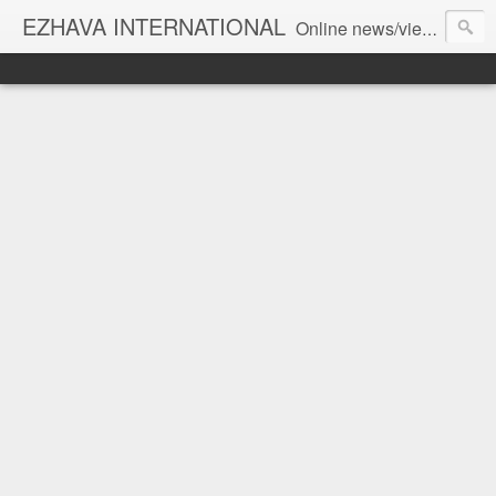
EZHAVA INTERNATIONAL
Online news/views JOURNAL... Connecting the community worldwide Editorial Director: Prem Chandran