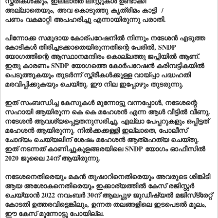
സ്ത്രീകൾക്കും, ഇല്ലാത്ത ലിസ്റ്റുകൾ ഉണ്ടാക്കി
അല്ലാതെയും,
അവ കൊടുത്തു
കൃത്രിമം കാട്ടി
/
പണം
വകമാറ്റി
അപഹരിച്ചു എന്നായിരുന്നു പരാതി.
പിന്നോക്ക സമുദായ കോര്പറേഷനിൽ നിന്നും നടേശൻ എടുത്ത
കോടികൾ തിരിച്ചടക്കാതെയിരുന്നതിന്റെ പേരിൽ, SNDP
യോഗത്തിന്റെ ആസ്ഥാനമന്ദിരം കൊല്ലത്തു ജപ്തിയിൽ ആണ്.
ഇതു കാരണം SNDP യോഗത്തെ കോർപറേഷൻ കരിമ്പട്ടികയിൽ
പെടുത്തുകയും തുടർന്ന് സ്ത്രീകൾക്കുള്ള വായ്‌പ്പാ പദ്ധഹതി
മരവിപ്പിക്കുകയും ചെയ്തു. ഈ നില ഇപ്പോഴും തുടരുന്നു.
ഇത് സംബന്ധിച്ച കേസുകൾ മുന്നോട്ടു വന്നപ്പോൾ, നടേശന്റെ
സഹായി ആയിരുന്ന കെ കെ മഹേശൻ എന്ന ആൾ വീട്ടിൽ വീണു.
നടേശൻ ആവശ്യപ്പെട്ടതനുസരിച്ചു, എല്ലാ പേപ്പറുകളും ഒപ്പിട്ടത്
മഹേശൻ ആയിരുന്നു. നിൽക്കക്കള്ളി ഇല്ലാതെ, പോലീസ്
ചോദ്യം ചെയ്യലിന് ശേഷം മഹേശൻ ആത്‍മഹത്യ ചെയ്തു.
ഇത് നടന്നത് കാണിച്ചുകുളങ്ങരയിലെ SNDP യോഗം ഓഫീസിൽ
2020 ജൂലൈ 24ന് ആയിരുന്നു.
നടേശനെതിരെയും മകൻ തുഷാറിനെതിരെയും അവരുടെ ശിങ്കിടി
ആയ അശോകനെതിരെയും ഇക്കാര്യത്തിൽ കേസ് രജിസ്റ്റർ
ചെയ്യാൻ 2022 നവംബർ 30ന് ആലപ്പുഴ ജുഡീഷ്യൽ മജിസ്‌ട്രേറ്റ്
കോടതി ഉത്തരവിട്ടെങ്കിലും, ഉന്നത തലങ്ങളിലെ ഇടപെടൽ മൂലം,
ഈ കേസ് മുന്നോട്ടു പോയില്ല.