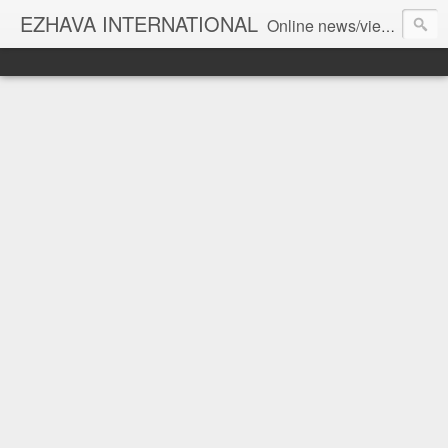
EZHAVA INTERNATIONAL
Online news/views JOURNAL... Connecting the community worldwide Editorial Director: Prem Chandran