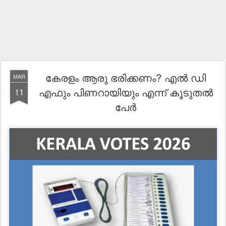
കേരളം ആരു ഭരിക്കണം? എൽ ഡി
MAR
എഫും പിണറായിയും എന്ന് കൂടുതൽ
11
പേർ