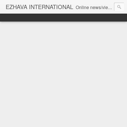
EZHAVA INTERNATIONAL
Online news/views JOURNAL... Connecting the community worldwide Editorial Director: Prem Chandran