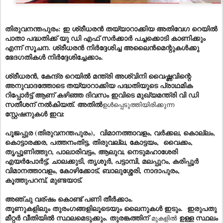
തിരുവനന്തപുരം: ഇ ശ്രീധരൻ തയ്യാറാക്കിയ അതിവേഗ റെയിൽ
പാതാ പദ്ധതിക്ക് യു ഡി എഫ് സർക്കാർ പച്ചക്കൊടി കാണിക്കും
എന്ന് സൂചന. ശ്രീധരൻ നിർദ്ദേശിച്ച അലൈൻമെന്റുകൾക്കു
ഭേദഗതികൾ നിർദ്ദേശിച്ചേക്കാം.
ശ്രീധരൻ, കേന്ദ്ര റെയിൽ മന്ത്രി അശ്വിനി വൈഷ്ണവിന്റെ
അനുവാദത്തോടെ തയ്യാറാക്കിയ പദ്ധതിയുടെ പ്രാഥമിക
റിപ്പോർട്ട് ആണ് കഴിഞ്ഞ ദിവസം ഇവിടെ മുഖ്യമന്ത്രി വി ഡി
സതീശന് നൽകിയത്. അതിൽ
ഉൾപ്പെടുത്തിയിരിക്കുന്ന
സ്റ്റേഷനുകൾ ഇവ:
പൂജപ്പുര (തിരുവനന്തപുരം), വിമാനത്താവളം, വർക്കല, കൊല്ലം,
കൊട്ടാരക്കര, പത്തനംതിട്ട, തിരുവല്ല, കോട്ടയം, വൈക്കം,
തൃപ്പൂണിത്തുറ, പാലാരിവട്ടം, ആലുവ, നെടുമഹാശേരി
എയർപോർട്ട്, ചാലക്കുടി, തൃശൂർ, പട്ടാമ്പി, മലപ്പുറം, കരിപ്പൂർ
വിമാനത്താവളം, കോഴിക്കോട്, ബാലുശ്ശേരി, നാദാപുരം,
കൂത്തുപറമ്പ്, മുണ്ടയാട്.
അഞ്ചു വര്ഷം കൊണ്ട് പണി തീർക്കാം.
തൂണുകളിലും തുരംഗങ്ങളിലൂടെയും ലൈനുകൾ ഇടും. ഇരുപതു
മീറ്റർ വീതിയിൽ സ്ഥലമെടുക്കും. തുരങ്കത്തിന്
ഉള്ള സ്ഥലം
മുകളിൽ