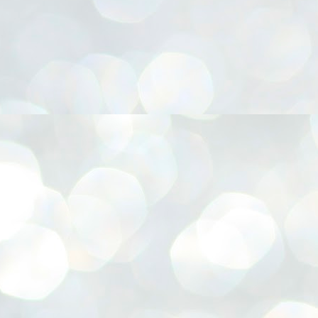
നിവാര്യമാണെന്നും അത് ശിവഗിരിയുടെ മാത്രം ആഗ്രഹമല്ല,
ുരുദേവ ഭക്തജനങ്ങളുടെയാകെ പൊതുവായ ആഗ്രഹമാണെന്നും
്രീനാരായണ ധർമ്മസംഘം ട്രസ്റ്റ് പ്രസിഡന്റ് ബ്രഹ്മശ്രീ
ച്ചിദാനന്ദ സ്വാമികൾ.
ിവഗിരി മഠത്തിൽ ഗുരുസേവനത്തിന്റെ അമ്പത് വർഷം
ൂർത്തിയാക്കിയ സച്ചിദാനന്ദ സ്വാമികൾക്ക് ശനിയാഴ്ച ശിവഗിരി
ഠത്തിൽ സംഘടിപ്പിച്ച ചടങ്ങിൽ ആദരവ് നൽകി.
INVESTMENTS: Gujarat, Maharashtra,
UL
7
Tamil Nadu top list by NITI Aayog
EWS INVESTMENTS STATES
W DELHI: Gujarat, Maharashtra, and Tamil Nadu have topped the list
 states in an analysis done on their investment climates by the NITI
yog. The details were released on Friday.
jarat topped the list, followed by Maharashtra and Tamil Nadu in the
cond and third slots. Goa and Odisha came fourth and fifth, followed
 Delhi, Madhya Pradesh and Andhra Pradesh.
ong the large states, Bihar, Jharkhand and West Bengal occupied the
ttom three positions.
ASSEMBLY POLLS- KERALA- 2026:
UL
5
Parties, vote share, comparison