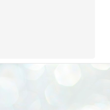
emed lost, they came. Young roaches riding in on the rain. The
ogeny of the unholy union between a judge and a joke.
 all know the story, but here it is, for the record.
STUDENT protests against Modi
UL
2
government intensify in DELHI
EWS STUDENTS CJP
W DELHI: Some 16 Metro Stations were closed on Wednesday as
udents seeking the resignation of Education Minister Dharmemdra
adhan intensified their protests under the banner of the newly formed
ckroach Janata Party in the national capital and elsewhere.
e shutdown of the local rail system was aimed at preventing
nvergence of the youths and students in the agitation’s hotspot at
ntar Mantar in New Delhi, close to which the Parliament is in session.
VS-ന്റെ പേരിൽ പഠന ഗവേഷണ ക്യാമ്പസ്'
UL
1
വേണം: വി എ അരുൺ
y വി എ അരുൺ കുമാർ