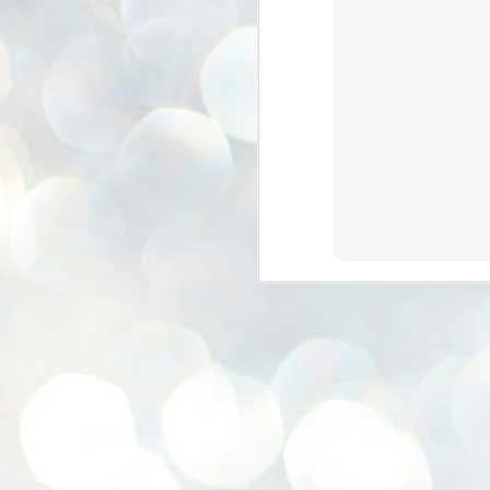
se
pr
We
J
2
N
NE
st
Pr
Co
Th
co
Ja
J
2
b