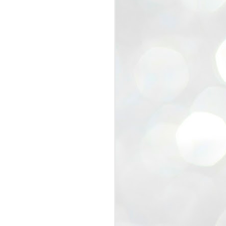
view that the movement’s biggest
e resignation of education minister
 willingness of people to question the
blic interest.
regroup with its volunteers before
f action.
regroup. When we started this protest,
ound 10 to 20 people. But as the
 people and volunteers came forward.
EXIT PRADHAN..
JUL