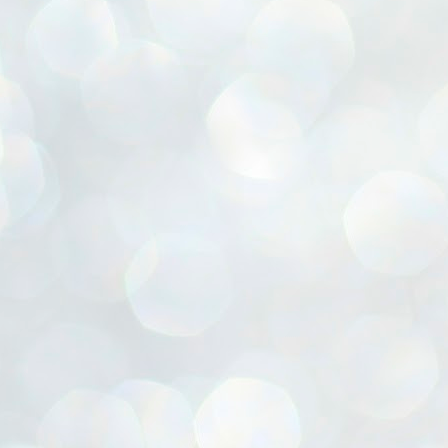
ൈലി മാറ്റണം എന്നും ജനങ്ങളിലേക്ക് ഇറങ്ങി ചെല്ലണം എന്നും ഉള്ള
ഴകൊമ്പൻ ഉപദേശത്തിൽ "തിരുത്തൽ" ഒതുക്കി സി പി ഐ എം
േന്ദ്ര നേതൃത്വം. "എത്ര വേണമെങ്കിലും തല്ലിക്കോളൂ, ഞാൻ
ന്നാകില്ലമ്മാവാ" എന്ന പഴമൊഴിയുടെ തുകിലുണർത്തി
ാർട്ടിയുടെ കേന്ദ്ര കമ്മിറ്റി രണ്ടു ദിവസത്തെ യോഗം ഡൽഹിയിൽ
്നവസാനിപ്പിക്കുന്നു.
MYTH OF PROGRESS
UL
2
EDITORIAL THE SHILLONG TIMES
e World Bank’s designation of India as a “lower middle income”
onomy should drill some sense into the minds of those who get on to
eir rooftops to hail the nation’s economic progress under the Narendra
di dispensation lasting around 13 years at a stretch since 2014.
സി പി ഐ എം സെൻട്രൽ കമ്മിറ്റി തീരുമാനങ്ങൾ
UL
2
നാളെ അറിയാം