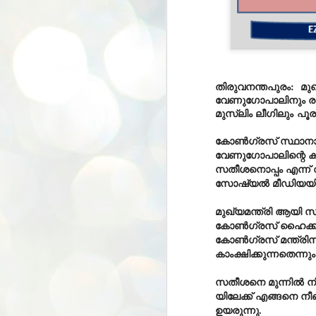
തിരുവനന്തപുരം: മുഖ
വേണുഗോപാലിനും രമേ
മുസ്ലിം ലീഗിലും
പൂര
കോൺഗ്രസ് സ്ഥാനാർ
വേണുഗോപാലിന്റെ കീ
സതീശനൊപ്പം എന്ന് വ്
സോഷ്യൽ മീഡിയയി
മുഖ്യമന്ത്രി ആയി സ
കോൺഗ്രസ് ഹൈക്കമാന
കോൺഗ്രസ് മന്ത്രി
കാംക്ഷിക്കുന്നതെന്നു
സതീശനെ മുന്നിൽ ന
യിലേക്ക് എങ്ങനെ നീങ
ഉയരുന്നു.
BYPOLLS: Modi,
AUG