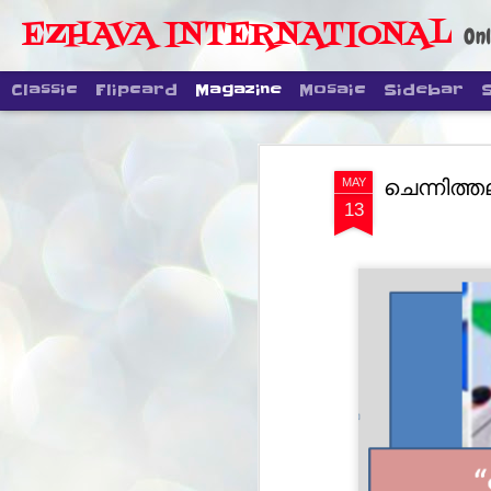
EZHAVA INTERNATIONAL
Onl
Classic
Flipcard
Magazine
Mosaic
Sidebar
ചെന്നിത്
MAY
13