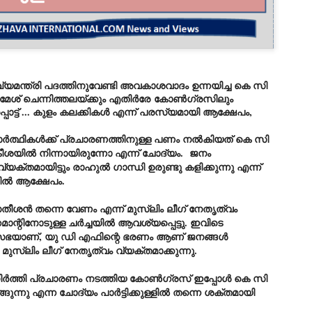
Dipke told IANS in an inter
success was not securing th
Dharmendra Pradhan but the
government on matters of pu
He said the CJP would first 
deciding its future course o
്യമന്ത്രി പദത്തിനുവേണ്ടി അവകാശവാദം ഉന്നയിച്ച കെ സി
“Right now our focus is to 
ശ് ചെന്നിത്തലയ്ക്കും എതിർരേ
കോൺഗ്രസിലും
our team was very small, ar
പ്പാട്ട് ... കുളം കലക്കികൾ എന്ന് പരസ്യമായി ആക്ഷേപം,
movement progressed, many
ത്ഥികൾക്ക് പ്രചാരണത്തിനുള്ള പണം നൽകിയത് കെ സി
ശയിൽ നിന്നായിരുന്നോ എന്ന് ചോദ്യം. ജനം
യക്തമായിട്ടും രാഹുൽ ഗാന്ധി ഉരുണ്ടു കളിക്കുന്നു എന്ന്
ൽ ആക്ഷേപം.
തീശൻ തന്നെ വേണം എന്ന് മുസ്ലിം ലീഗ് നേതൃത്വം
്റിനോടുള്ള ചർച്ചയിൽ ആവശ്യപ്പെട്ടു. ഇവിടെ
സഭയാണ്, യു ഡി എഫിന്റെ ഭരണം ആണ് ജനങ്ങൾ
ം മുസ്ലിം ലീഗ് നേതൃത്വം വ്യക്തമാക്കുന്നു.
ിർത്തി പ്രചാരണം നടത്തിയ കോൺഗ്രസ് ഇപ്പോൾ കെ സി
്ങുന്നു എന്ന ചോദ്യം പാർട്ടിക്കുള്ളിൽ തന്നെ ശക്തമായി
LEFT ... and the
WHO IS ABHIJEET
JUL
JUL