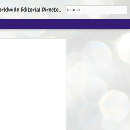
torial Director: Prem Chandran
JP's aim is to
build people's
nt
 Party founder Abhijeet Dipke has said
ty is to strengthen its organisation
otests, and it does not aim at entering