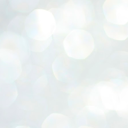
ERALASSEMBLY ELECTION RESULTS:
ZHAVA INTERNATIONAL
w.ezhavainternational..com email: ezhavanews@gmail.com
ചില പിഴവുകൾ പറ്റി എന്നു മാത്രം പറഞ്ഞു എം എ
UL
4
ബേബി
്യൂ ഡൽഹി: സ്ഥാനാർഥി നിർണയത്തിലും പ്രചാരണത്തിലും
ിഴവുകൾ ഉണ്ടായി എന്ന് "സമ്മതിച്ചും"
ിശാലാടിസ്ഥാനത്തിൽ പാർട്ടിയുടെ സംസ്ഥാന സമിതി യോഗം
േർന്ന് ബലഹീനതകൾ വിലയിരുത്തി പരിഹരിക്കും എന്നും സി പി ഐ
ം ജനറൽ സെക്രട്ടറി എം എ ബേബി.
ങ്ങും തൊടാതെയും അധര വ്യായാമങ്ങൾ നടത്തിയും ബേബി
ന്നു നടത്തിയ പത്രസമ്മേളനത്തിൽ പാർട്ടിയുടെ സെൻട്രൽ കമ്മിറ്റി
ീരുമാനങ്ങൾ "വിശദീകരിച്ചു." മുതിർന്ന നേതാക്കളുടെ ഭാര്യമാരെ
്ഥാനാർത്ഥികൾ ആക്കിയതിൽ തെറ്റൊന്നും ഇല്ല എന്ന് ബേബി
റഞ്ഞു. അവരും പാർട്ടിയുടെ പ്രവർത്തകർ ആണ്.
നന്നാകില്ലമ്മാവാ ... എന്ന് സി പി ഐ എം
UL
3
കാഴ്ചപ്പാട് / പ്രേം ചന്ദ്രൻ