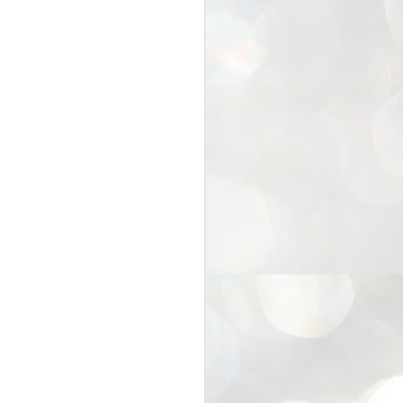
25
Cockroaches
prove their worth
NEW DELHI: Education Minister
Dharmendra Pradhan bowed out
of office on Saturday, with the
Modi government being unable to
withstand the huge pressure piled
on it by the rising tide of a youth
movement, with a 30-year-old
Boston-based PG student, Abhijit
Dipke, at the head of it.
Pradhan resigned this afternoon
after the day wore on with a strong
demand from the Leader of
Opposition, Rahul Gandhi asking
Modi to heed the calls of the
youth-student protesters.