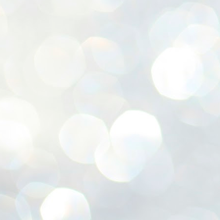
ശ
അ
ക
ന
പ
ഇന
J
1
Th
ec
th
Mo
J
1