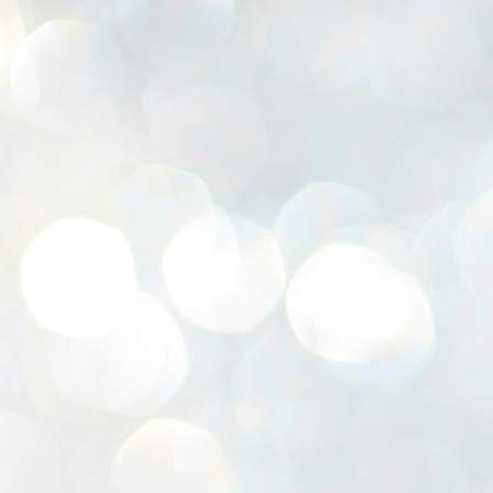
K
E
ww
J
1
ന
പ
വ
ച
എ
എ
ഇ
ത
സ
പ
J
1