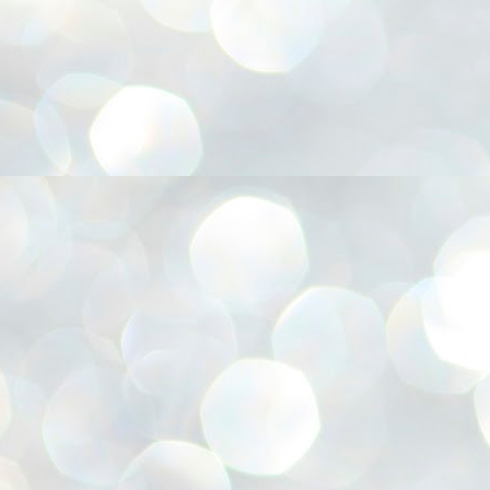
അ
ഗ
ശ
സ
ശ
പ
മ
J
1
N
NE
of
Aa
Gu
se
by
Am
bo
J
1