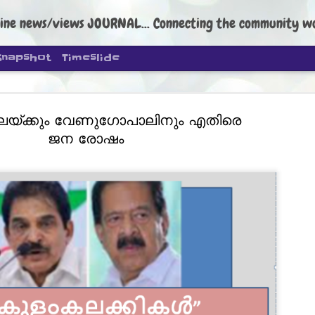
ine news/views JOURNAL... Connecting the community worldwide Edi
Snapshot
Timeslide
തലയ്ക്കും വേണുഗോപാലിനും എതിരെ
ജന രോഷം
DIPKE: C
AUG
4
regroup, 
moveme
NEWS CJP DIPKE
NEW DELHI: Cockroach Janta
the group’s immediate priori
following the student-led pr
politics as of now.