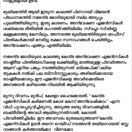
നാളുകളായി ഉണ്ട്.
മുഖ്യമന്ത്രി ആയി ഇരുന്ന കാലത്ത്‌ പിണറായി വിജയൻ
പ്രധാനമന്ത്രി നരേന്ദ്ര മോദിയുമായി നല്ല അടുപ്പം
പുലര്ത്തിയിരുന്നു. ഇതു കാരണം, അന്വേഷണ ഏജൻസികൾ
ശക്തമായ രീതിയിൽ രംഗത്തിറങ്ങിയില്ല. സ്വപ്നാ സ്വർണ്ണ
കള്ളക്കടത്തു കേസിലും, അന്നത്തെ മുഖ്യമന്ത്രി
യുടെ
ഓഫീസ്
പ്രതികൾക്കായി നേരിട്ടു രക്ഷാ സന്നാഹങ്ങൾ ചെയ്തിട്ടും,
അന്വേഷണം എങ്ങും എത്തിയില്ല.
നരേന്ദ്ര മോദിയുടെ കാലത്തു കേന്ദ്ര അന്വേഷണ ഏജൻസികൾ
രാഷ്ട്രീയ പ്രതിയോഗികളെ ലക്ഷ്യമിട്ടു മാത്രമുള്ള പ്രവർത്തനം
ആണ് ഏറിയ പങ്കും നടത്തിയിരുന്നത്. ബിജെപിക്ക് വലിയ
തുകകൾ നൽകി പല ബിസിനസ്സുകാരും അഴിമതിക്കാരായ
രാഷ്ട്രീയക്കാരും ഈ ഏജൻസികളെ
അവർക്കെതിരെ
അനങ്ങാൻ
കഴിയാത്ത നിലയിൽ ആക്കിയിരുന്നു.
മൂന്നു ദിവസം മുൻപ്, കേരളാ ഹൈക്കോടതി, "കേന്ദ്ര
ഏജൻസികൾ കരിമണൽ കോഴ കേസ് അന്വേഷിക്കാം" എന്ന
വിധി പുറപ്പെടുവിച്ചിരുന്നു. അടുത്ത രണ്ടു ദിവസങ്ങളിൽ,
ബക്രീദിന്റെ അവധി ആയിരുന്നതിനാൽ, കോടതി
പ്രവർത്തിച്ചില്ല. ഈ അവസരം മുതലെടുത്താണ് കേന്ദ്ര
ഏജന്സികൾ ഉടൻ തന്നെ റെയിഡ് നടത്താൻ തയ്യാറായത്. സ്റ്റേ
വാങ്ങാൻ കർത്തായ്‌ക്കോ
വീണക്കോ