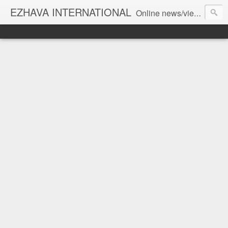
EZHAVA INTERNATIONAL
Online news/views JOURNAL... Connecting the community worldwide Editorial Director: Prem Chandran