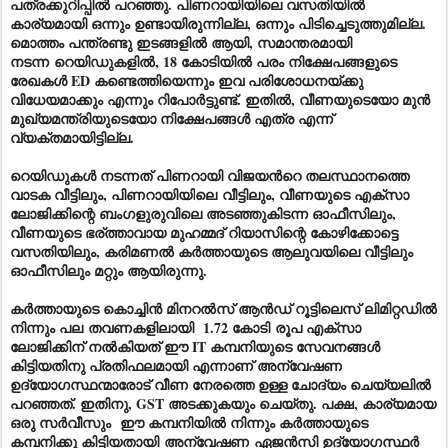
പത്രക്കുറിപ്പിൽ പറഞ്ഞു. പിണറായിയിലെ വസതിയിൽ
കാര്യമായി ഒന്നും ഉണ്ടായിരുന്നില്ല, ഒന്നും പിടിച്ചെടുത്തുമില്ല.
മൊത്തം പന്ത്രണ്ടു ഇടങ്ങളിൽ ആയി, സമാന്തരമായി
നടന്ന
റെയിഡുകളിൽ
, 18 കോടിയിൽ പരം നിക്ഷേപങ്ങളുടെ
രേഖകൾ ED കണ്ടെത്തിയെന്നും ഇവ പരിശോധനയ്ക്കു
വിധേയമാക്കും എന്നും റിപോർട്ടുണ്ട്. ഇതിൽ, വീണയുടെയോ മുൻ
മുഖ്യമന്ത്രിയുടെയോ നിക്ഷേപങ്ങൾ എത്ര എന്ന്
വ്യക്തമായിട്ടില്ല.
റെയിഡു
കൾ നടന്നത് പിണറായി വിജയൻറെ തലസ്ഥാനത്തെ
വാടക വീട്ടിലും, പിണറായിയി
ലെ
വീട്ടിലും, വീണയുടെ എക്‌സാ
ലോജിക്കിന്റെ ബംഗളുരുവിലെ അടഞ്ഞുകിടന്ന ഓഫീസിലും,
വീണയുടെ ഭര്ത്താവായ മുഹമ്മദ് റിയാസിന്റെ കോഴിക്കോട്ടെ
വസതിയിലും, കരിമണൽ കർത്തായുടെ ആലുവയിലെ വീട്ടിലും
ഓഫീസിലും മറ്റും ആയിരുന്നു.
കർത്തായുടെ കൊച്ചിൻ മിനറൽസ് ആൻഡ് റൂട്ടിലെസ് ലിമിറ്റഡിൽ
നിന്നും പല
തവണ
കളിലായി 1.72 കോടി
രൂപ
എക്‌സാ
ലോജിക്കിന് നൽകിയത് ഈ IT കമ്പനിയുടെ സേവനങ്ങൾ
കിട്ടിയതിനു പ്രതിഫലമായി എന്നാണ് അന്വേഷണ
ഉദ്യോഗസ്ഥന്മാരോട് വീണ നേരത്തെ ഉള്ള ചോദ്യം ചെയ്യലിൽ
പറഞ്ഞത്. ഇതിനു, GST അടക്കുകയും ചെയ്തു. പക്ഷ, കാര്യമായ
ഒരു സർവീസും ഈ കമ്പനിയിൽ നിന്നും കർത്തായുടെ
കമ്പനിക്കു കിട്ടിയതായി അന്വേഷണ ഏജൻസി ഉദ്യോഗസ്ഥർ