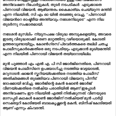
അന്വേഷണ റിപോർട്ടുകൾ, തുടർ നടപടികൾ എടുക്കാതെ
പിണറായി വിജയൻ, ആഭ്യന്തരം കൈകാര്യം ചെയ്യുന്ന മന്ത്രി
എന്ന നിലയിൽ, സി എം ഓ യിൽ തടഞ്ഞു വെച്ചു. "പിണറായി
വിജയൻറെ രാഷ്ട്രീയ അന്ത്യവും നടേശനിലൂടെ" എന്ന നില
തുടർന്നു സംജാതമായി.
നടേശൻ മുസ്ലിം- ന്യൂനപക്ഷ വിരുദ്ധ അമ്പുകളെയ്തു, അവരെ
ഇടതു വിരുദ്ധരാക്കി ഭരണ മാറ്റത്തിനു വഴിയൊരുക്കി. കോടതി
ഉത്തരവുണ്ടായിട്ടും, കോൺഗ്രസ് പ്രവർത്തകരെ തല്ലി ചതച്ച
പോലീസുകാർക്കെതിരെ ഒരു നടപടിയും എടുക്കാൻ മുഖ്യമന്ത്രി
എന്ന നിലയിൽ പിണറായി വിജയൻ തയ്യാറായില്ല.
മുൻ പൂഞ്ഞാർ എം എൽ എ, പി സി ജോർജിനെതിരെ, പിണറായി
വിജയൻ പോലീസിനെ ഉപയോഗിച്ചു നടത്തിയ വേട്ടയാടൽ,
മറുനാടൻ ഷാജൻ സ്കറിയയ്ക്കെതിരെ നടത്തിയ പോലീസ്
അതിക്രമങ്ങൾ തുടങ്ങിയവ പിണറായി വിജയനു പിന്നീട്
ദോഷമായി ഭവിച്ചു. ജോർജിന്റെ മകൻ ഷോൺ ജോർജ്
വീണയ്‌ക്കെതിരെ നൽകിയ പരാതിയിൽ ആണ് ഇപ്പോൾ
അന്വേഷണം ഈ നിലയിൽ എത്തി നിൽക്കുന്നത്. വീണയുടെ
മാസപ്പടി കഥകൾ ഷോൺ ജോർജിന് നൽകിയത് മുൻ പാർട്ടി
സെക്രട്ടറി കോടിയേരി ബാലകൃഷ്ണന്റെ മകൻ, ബിനീഷ് കോടിയേരി
ആണ് എന്നും കിംവദന്തി.