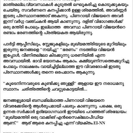
മാത്രമല്ല,വ്യവസ്ഥകൾ കൂടുതൽ ലഘൂകരിച്ചു കൊടുക്കുകയും
ചെയ്തു. സവർണനെ കനപ്പിക്കാൻ ഉള്ള ശ്രമത്തിൽ, അവർണ്ണർ
ഇടതു പ്രസ്ഥാനത്തോട് അകന്നു.
പിണറായി വിജയനെ അവർ
ഇന്ന് വർഗ്ഗ വഞ്ചകൻ ആയി കാണുന്നു.
ദളിത്
വിഭാഗങ്ങൾക്ക്
ഒരു മന്ത്രി പോലും ഇല്ലാത്ത
അ
വസ്ഥ
പിണറായി വിജയൻറെ
രണ്ടാം ഭരണത്തിന്റെ പ്രത്യേകത ആയിരുന്നു.
പാർട്ടി ആപ്പീസിലും, സ്റ്റേജുകളിലും മുഖ്യമന്ത്രിയുടെ മുറിയിലും
ഇരുന്നു ജനങ്ങളെ "നയിച്ചു" "ഭരണം" നടത്തിയ വിജയൻ
ഇപ്പോൾ, വീണിതല്ലോ കിടക്കുന്നു ധരണിയിൽ എന്ന
അവസ്ഥയിൽ. ഭാവി ഭയാനകം ആകാം. കമ്മ്യൂണിസത്തെക്കുറിച്ചു
പോലും നാലക്ഷരം വായിച്ചിട്ടില്ലാത്ത ഈ വിവരദോഷി ഇടതു
പ്രസ്ഥാനങ്ങൾക്കു തന്നെ ഒരപമാനം ആകുന്നു.
"കൂടെനിന്നവരുടെ കുണ്ടിക്കു ഞുള്ളി" ആളായ
ഈ
നരാധമനു
സ്ഥാനം ചരിത്രത്തിന്റെ ചവറ്റുകൊട്ടയിൽ...
ജനങ്ങളുമായി ബന്ധമില്ലാത്ത പിണറായി വിജയനെ
വിവരക്കേടിന്റെ ആൾരൂപമായി പലരും കാണുന്നു. പക്ഷെ, ഒരു
ഉന്നത സർക്കാർ ഉദ്യോഗസ്ഥൻ ഈയിടെ പറഞ്ഞത് ശ്രദ്ധേയം:
"മുഖ്യമന്ത്രി ഒരു വാക്കിങ് എൻസൈക്ലോപീഡിയ
ആണ്."
ആര് ആരെ കനപ്പിച്ചു എന്ന് വ്യക്തം.
EI-NN