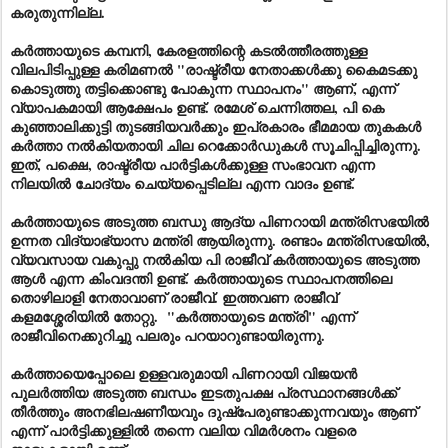
കരുതുന്നില്ല.
കർത്തായുടെ കമ്പനി, കേരളത്തിന്റെ കടൽത്തീരത്തുള്ള
വിലപിടിപ്പുള്ള കരിമണൽ "രാഷ്ട്രീയ നേതാക്കൾക്കു കൈമടക്കു
കൊടുത്തു തട്ടിക്കൊണ്ടു പോകുന്ന സ്ഥാപനം" ആണ്, എന്ന്
വ്യാപകമായി ആക്ഷേപം ഉണ്ട്. രമേശ് ചെന്നിത്തല, പി കെ
കുഞ്ഞാലിക്കുട്ടി തുടങ്ങിയവർക്കും ഇപ്രകാരം ഭീമമായ തുകകൾ
കർത്താ നൽകിയതായി ചില റെക്കോർഡുകൾ സൂചിപ്പിച്ചിരുന്നു.
ഇത്, പക്ഷെ, രാഷ്ട്രീയ പാർട്ടികൾക്കുള്ള സംഭാവന എന്ന
നിലയിൽ ചോദ്യം ചെയ്യപ്പെടില്ല എന്ന വാദം ഉണ്ട്.
കർത്തായുടെ അടുത്ത ബന്ധു ആദ്യ പിണറായി മന്ത്രിസഭയിൽ
ഉന്നത വിദ്യാഭ്യാസ മന്ത്രി ആയിരുന്നു. രണ്ടാം മന്ത്രിസഭയിൽ,
വ്യവസായ വകുപ്പു നൽകിയ പി രാജീവ് കർത്തായുടെ അടുത്ത
ആൾ എന്ന കിംവദന്തി ഉണ്ട്. കർത്തായുടെ സ്ഥാപനത്തിലെ
തൊഴിലാളി നേതാവാണ് രാജീവ്. ഇത്തവണ രാജീവ്
കളമശ്ശേരിയിൽ തോറ്റു. "കർത്തായുടെ മന്ത്രി" എന്ന്
രാജീവിനെക്കുറിച്ചു പലരും പറയാറുണ്ടായിരുന്നു.
കർത്തായെപ്പോലെ ഉള്ളവരുമായി പിണറായി വിജയൻ
പുലർത്തിയ അടുത്ത ബന്ധം ഇടതുപക്ഷ പ്രസ്ഥാനങ്ങൾക്ക്
തീർത്തും അനഭിലഷണീയവും ദുഷ്പേരുണ്ടാക്കുന്നവയും ആണ്
എന്ന് പാർട്ടിക്കുള്ളിൽ തന്നെ വലിയ വിമർശനം വളരെ