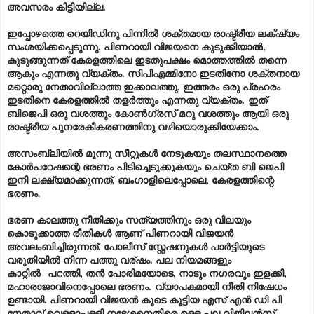
അവസരം കിട്ടിയില്ല.
ഇപ്പോഴത്തെ റെയിഡിനു പിന്നിൽ ശക്തമായ രാഷ്ട്രീയ ലക്‌ഷ്യം
സംശയിക്കപ്പെടുന്നു. പിണറായി വിജയനെ കുടുക്കിയാൽ,
കുടുങ്ങുന്നത് കേരളത്തിലെ ഇടതുപക്ഷം മൊത്തത്തിൽ തന്നെ
ആകും എന്നതു വ്യക്തം. സിപിഎമ്മിനോ ഇടതിനോ ശക്തനായ
മറ്റൊരു നേതാവില്ലാത്ത ഇക്കാലത്തു, ഇത്തരം ഒരു പ്രഹരം
ഇടതിനെ കേരളത്തിൽ തളർത്തും എന്നതു വ്യക്തം. ഇത്
ബിജെപി ഒരു വശത്തും കോൺഗ്രസ് മറു വശത്തും ആയി ഒരു
രാഷ്ട്രീയ പുനരേകീകരണത്തിനു വഴിയൊരുക്കിയേക്കാം.
അസംബ്ലിയിൽ മൂന്നു സീറ്റുകൾ നേടുകയും തലസ്ഥാനത്തെ
കോർപറേഷന്റെ ഭരണം പിടിച്ചെടുക്കുകയും ചെയ്ത ബി ജെപി
ഇനി ലക്ഷ്യമാക്കുന്നത്, ബംഗാളിലെപ്പോലെ, കേരളത്തിന്റെ
ഭരണം.
ഭരണ കാലത്തു നീതിക്കും സത്യത്തിനും ഒരു വിലയും
കൊടുക്കാത്ത രീതികൾ ആണ് പിണറായി വിജയൻ
അവലംബിച്ചിരുന്നത്. പോലീസ് സ്റ്റേഷനുകൾ പാർട്ടിയുടെ
വരുതിയിൽ നിന്ന പത്തു വര്ഷം. പല നിയമങ്ങളും
കാറ്റിൽ
പ
റ
ത്തി, തൻ പോരിമയോടെ, നാടും നഗരവും ഇളക്കി,
മഹാരാജാവിനെപ്പോലെ ഭരണം
. വ്യാപകമായി നീതി നിഷേധം
ഉണ്ടായി. പിണറായി വിജയൻ കൂടെ കൂട്ടിയ എസ് എൻ ഡി പി
നേതാവ് വെള്ളാപ്പള്ളി നടേശനെതിരെ ഉള്ള പല വിജിലൻസ്