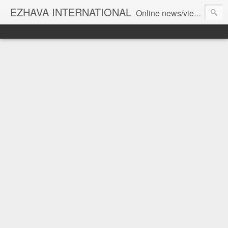
EZHAVA INTERNATIONAL
Online news/views JOURNAL... Connecting the community worldwide Editorial Director: Prem Chandran