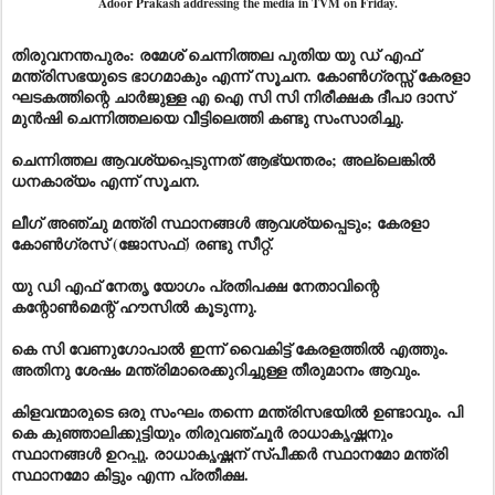
Adoor Prakash addressing the media in TVM on Friday.
തിരുവനന്തപുരം: രമേശ് ചെന്നിത്തല പുതിയ യു ഡ് എഫ്
മന്ത്രിസഭയുടെ ഭാഗമാകും എന്ന് സൂചന. കോൺഗ്രസ്സ് കേരളാ
ഘടകത്തിന്റെ ചാർജുള്ള എ ഐ സി സി നിരീക്ഷക ദീപാ ദാസ്
മുൻഷി ചെന്നിത്തലയെ വീട്ടിലെത്തി കണ്ടു സംസാരിച്ചു.
ചെന്നിത്തല ആവശ്യപ്പെടുന്നത് ആഭ്യന്തരം; അല്ലെങ്കിൽ
ധനകാര്യം എന്ന് സൂചന.
ലീഗ് അഞ്ചു മന്ത്രി സ്ഥാനങ്ങൾ ആവശ്യപ്പെടും; കേരളാ
കോൺഗ്രസ് (ജോസഫ്) രണ്ടു സീറ്റ്.
യു ഡി എഫ് നേതൃ യോഗം പ്രതിപക്ഷ നേതാവിന്റെ
കന്റോൺമെന്റ് ഹൗസിൽ കൂടുന്നു.
കെ സി വേണുഗോപാൽ ഇന്ന് വൈകിട്ട് കേരളത്തിൽ എത്തും.
അതിനു ശേഷം മന്ത്രിമാരെക്കുറിച്ചുള്ള തീരുമാനം ആവും.
കിളവന്മാരുടെ ഒരു സംഘം തന്നെ മന്ത്രിസഭയിൽ ഉണ്ടാവും. പി
കെ കുഞ്ഞാലിക്കുട്ടിയും തിരുവഞ്ചൂർ രാധാകൃഷ്ണനും
സ്ഥാനങ്ങൾ ഉറപ്പു. രാധാകൃഷ്ണന് സ്പീക്കർ സ്ഥാനമോ മന്ത്രി
സ്ഥാനമോ കിട്ടും എന്ന പ്രതീക്ഷ.