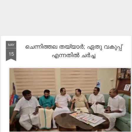
ചെന്നിത്തല തയ്യാർ; ഏതു വകുപ്പ്
MAY
15
എന്നതിൽ ചർച്ച