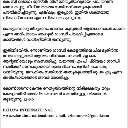
കെ സി വിഭാഗം മുസ്ലിം ലീഗ് നേതൃത്വവുമായി പല തവണ
ബന്ധപ്പെട്ടു. ലീഗ് നേരത്തെ സതീശന് അനുകൂലമായി
പ്രതികരിച്ചിരുന്നു. എങ്കിലും, ഇപ്പോൾ, ഇതിൽ ശക്തമായ
നിലപാട് വേണ്ടാ എന്ന നിലപാടെടുക്കുന്നു.
പെട്ടെന്നൊരു തീരുമാനം വേണ്ടാ. കൂടുതൽ ആലോചനകൾ വേണം
എന്ന അഭിപ്രായം രാഹുൽ ഗാന്ധി പ്രകടിപ്പിച്ചതോടെ,
കാര്യങ്ങൾ ഡൽഹിയിൽ തണുത്തു.
ഇതിനിടയിൽ, സോണിയാ ഗാന്ധി കേരളത്തിലെ ചില മുതിർന്ന
നേതാക്കളുമായി ആശയ വിനിമയം നടത്തി. എ കെ
ആന്റണിയോടും സംസാരിച്ചു, വയനാട് എം പി പ്രിയങ്കാ ഗാന്ധി
സതീശന് അനുകൂലമായി രണ്ടു ദിവസം
മുൻപ്
രംഗത്തു
വന്നിരുന്നു. ജനഹിതം സതീശന് അനുകൂലമായി രൂപപ്പെട്ടു എന്ന
അഭിപ്രായത്തോട് അവർ യോജിച്ചു.
കോൺഗ്രസ് കേന്ദ്ര നേതൃത്വത്തിന്റെ നിരീക്ഷകരും മറ്റും
കേരളത്തിൽ അഭിപ്രായ സമന്വയത്തിനുള്ള ശ്രമങ്ങൾ
തുടരുന്നു. EI-NN
EZHAVA INTERNATIONAL
www.ezhavainternational.com email: ezhavanews@gmail.com