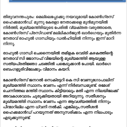
തിരുവനന്തപുരം: മെല്ലെപ്പോക്കു നയവുമായി കോൺഗ്രസ്
ഹൈക്കമാൻഡ്. മൂന്നു കേരളാ നേതാക്കളെ മുൻമുനയിൽ
നിർത്തി, മുഖ്യമന്ത്രിയുടെ പേരിൽ വ്യക്തത വരുത്താതെ,
കോൺഗ്രസ് പ്രസിഡണ്ട് മല്ലികാർജുൻ ഖാർഗെയും മുതിർന്ന
നേതാവ് രാഹുൽ ഗാന്ധിയും ഡൽഹിയിൽ നിന്നും ഇന്ന് മാറി
നിന്നു.
രാഹുൽ ഗാന്ധി ചെന്നൈയിൽ തമിളക വെട്രി കഴകത്തിന്റെ
നേതാവ് സി ജോസഫ് വിജയിന്റെ മുഖ്യമന്ത്രി ആയുള്ള
സത്യപ്രതിജ്ഞാ ചടങ്ങിൽ പങ്കെടുക്കാൻ പോയി. ഖാർഗെ
ബെംഗളൂരിവിലേക്കും വിമാനം കയറി.
കോൺഗ്രസ് ജനറൽ സെക്രട്ടറി കെ സി വേണുഗോപാലിന്
മുഖ്യമന്ത്രി സ്ഥാനം വേണം എന്ന് നിർബന്ധമുണ്ട്. രമേശ്
ചെന്നിത്തല മന്ത്രി സ്ഥാനം കിട്ടിയാലും മതി എന്ന നിലയിലേക്ക്
അവകാശവാദം ചുരുക്കിയതായി അറിയുന്നു. സതീശനും
മുഖ്യമന്ത്രി സ്ഥാനം വേണം എന്ന ആവശ്യത്തിൽ നിന്നും
പിന്മാറില്ല എന്ന ധ്വനി നൽകി. എങ്കിലും,സതീശൻ
ഹൈക്കമാൻഡ് പറയുന്നത് അനുസരിക്കാം എന്ന നിലപാടും
എടുക്കുന്നുണ്ട്.