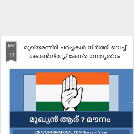
മുഖ്യമന്ത്രി ചർച്ചകൾ നിർത്തി വെച്ച്
MAY
10
കോൺഗ്രസ്സ് കേന്ദ്ര നേതൃത്വം