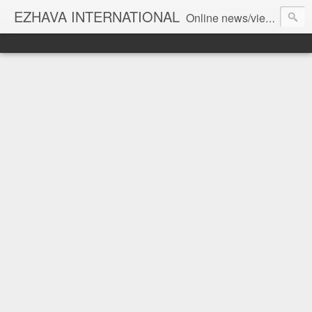
EZHAVA INTERNATIONAL
Online news/views JOURNAL... Connecting the community worldwide Editorial Director: Prem Chandran