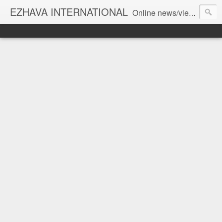
EZHAVA INTERNATIONAL
Online news/views JOURNAL... Connecting the community worldwide Editorial Director: Prem Chandran