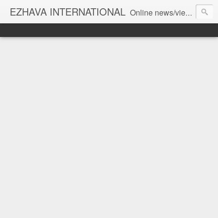
EZHAVA INTERNATIONAL
Online news/views JOURNAL... Connecting the community worldwide Editorial Director: Prem Chandran