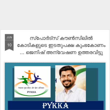
സ്പോർട്സ് കൗൺസിലിൽ
JUN
കോടികളുടെ ഇടതുപക്ഷ കുംഭകോണം
10
... ജെനിഷ് അന്വേഷണ ഉത്തരവിട്ടു