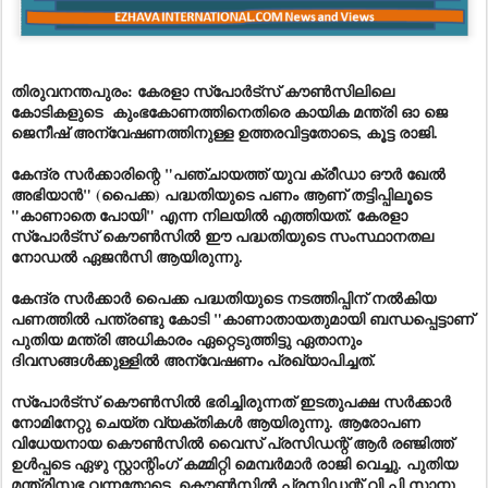
തിരുവനന്തപുരം: കേരളാ സ്പോർട്സ് കൗൺസിലിലെ
കോടികളുടെ കുംഭകോണത്തിനെതിരെ കായിക മന്ത്രി ഓ ജെ
ജെനീഷ് അന്വേഷണത്തിനുള്ള ഉത്തരവിട്ടതോടെ, കൂട്ട രാജി.
കേന്ദ്ര സർക്കാരിന്റെ "പഞ്ചായത്ത് യുവ ക്രീഡാ ഔർ ഖേൽ
അഭിയാൻ" (പൈക്ക) പദ്ധതിയുടെ പണം ആണ് തട്ടിപ്പിലൂടെ
"കാണാതെ പോയി" എന്ന നിലയിൽ എത്തിയത്. കേരളാ
സ്പോർട്സ് കൌൺസിൽ ഈ പദ്ധതിയുടെ സംസ്ഥാനതല
നോഡൽ ഏജൻസി ആയിരുന്നു.
കേന്ദ്ര സർക്കാർ പൈക്ക പദ്ധതിയുടെ നടത്തിപ്പിന് നൽകിയ
പണത്തിൽ പന്ത്രണ്ടു കോടി "കാണാതായതുമായി ബന്ധപ്പെട്ടാണ്
പുതിയ മന്ത്രി അധികാരം ഏറ്റെടുത്തിട്ടു ഏതാനും
ദിവസങ്ങൾക്കുള്ളിൽ അന്വേഷണം പ്രഖ്യാപിച്ചത്.
സ്പോർട്സ് കൌൺസിൽ ഭരിച്ചിരുന്നത് ഇടതുപക്ഷ സർക്കാർ
നോമിനേറ്റു ചെയ്ത വ്യക്തികൾ ആയിരുന്നു. ആരോപണ
വിധേയനായ കൌൺസിൽ വൈസ് പ്രസിഡന്റ് ആർ രഞ്ജിത്ത്
ഉൾപ്പടെ ഏഴു സ്റ്റാന്റിംഗ് കമ്മിറ്റി മെമ്പർമാർ രാജി വെച്ചു. പുതിയ
മന്ത്രിസഭ വന്നതോടെ, കൌൺസിൽ പ്രസിഡന്റ് വി പി സാനു