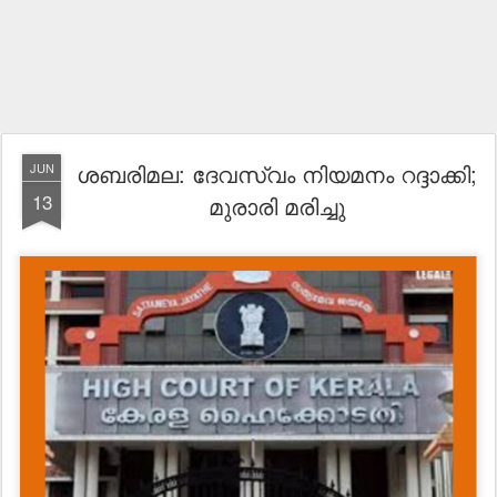
ശബരിമല: ദേവസ്വം നിയമനം റദ്ദാക്കി;
JUN
13
മുരാരി മരിച്ചു