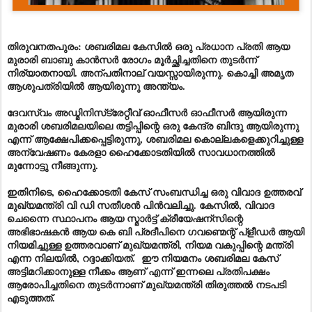
തിരുവനതപുരം: ശബരിമല കേസിൽ ഒരു പ്രധാന പ്രതി ആയ
മുരാരി ബാബു കാൻസർ രോഗം മൂർച്ഛിച്ചതിനെ തുടർന്ന്
നിര്യാതനായി. അന്പതിനാല് വയസ്സായിരുന്നു. കൊച്ചി അമൃത
ആശുപത്രിയിൽ ആയിരുന്നു അന്ത്യം.
ദേവസ്വം അഡ്മിനിസ്‌ട്രേറ്റീവ് ഓഫീസർ ഓഫീസർ ആയിരുന്ന
മുരാരി ശബരിമലയിലെ തട്ടിപ്പിന്റെ ഒരു കേന്ദ്ര ബിന്ദു ആയിരുന്നു
എന്ന് ആക്ഷേപിക്കപ്പെട്ടിരുന്നു, ശബരിമല കൊല്ലകളെക്കുറിച്ചുള്ള
അന്വേഷണം കേരളാ ഹൈക്കോടതിയിൽ സാവധാനത്തിൽ
മുന്നോട്ടു നീങ്ങുന്നു.
ഇതിനിടെ, ഹൈക്കോടതി കേസ് സംബന്ധിച്ച ഒരു വിവാദ ഉത്തരവ്
മുഖ്യമന്ത്രി വി ഡി സതീശൻ പിൻവലിച്ചു. കേസിൽ, വിവാദ
ചെന്നൈ സ്ഥാപനം ആയ സ്മാർട്ട് ക്രീയേഷന്സിന്റെ
അഭിഭാഷകൻ ആയ കെ ബി പ്രദീപിനെ ഗവണ്മെന്റ് പ്ളീഡർ ആയി
നിയമിച്ചുള്ള ഉത്തരവാണ് മുഖ്യമന്ത്രി, നിയമ വകുപ്പിന്റെ മന്ത്രി
എന്ന നിലയിൽ, റദ്ദാക്കിയത്. ഈ നിയമനം ശബരിമല കേസ്
അട്ടിമറിക്കാനുള്ള നീക്കം ആണ് എന്ന് ഇന്നലെ പ്രതിപക്ഷം
ആരോപിച്ചതിനെ തുടർന്നാണ് മുഖ്യമന്ത്രി തിരുത്തൽ നടപടി
എടുത്തത്.