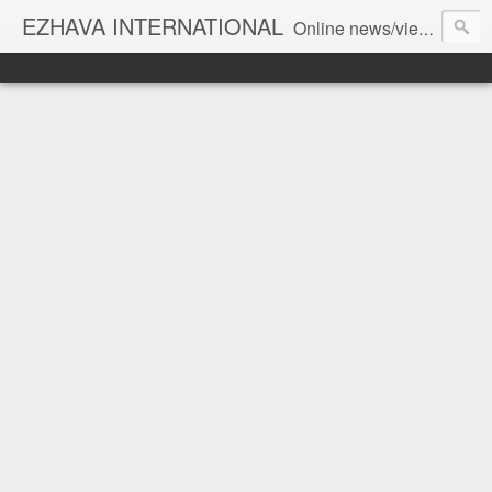
EZHAVA INTERNATIONAL
Online news/views JOURNAL... Connecting the community worldwide Editorial Director: Prem Chandran