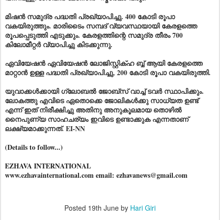
മിഷൻ സമുദ്ര പദ്ധതി പ്രഖ്യാപിച്ചു. 400 കോടി രൂപാ
വകയിരുത്തും. മാരിടൈം സമ്പദ് വ്യവസ്ഥയായി കേരളത്തെ
രൂപപ്പെടുത്തി എടുക്കും. കേരളത്തിന്റെ സമുദ്ര തീരം 700
കിലോമീറ്റർ വ്യാപിച്ചു കിടക്കുന്നു.
ഏവിയേഷൻ ഏവിയേഷൻ ലോജിസ്റ്റിക്ഹ ബ്ബ് ആയി കേരളത്തെ
മാറ്റാൻ ഉള്ള പദ്ധതി പ്രഖ്യാപിച്ചു, 200 കോടി രൂപാ വകയിരുത്തി.
യുവാക്കൾക്കായി ഗ്ലോബൽ ജോബ്സ് വാച്ച് ടവർ സ്ഥാപിക്കും.
ലോകത്തു എവിടെ ഏതൊക്കെ ജോലികൾക്കു സാധ്യത ഉണ്ട്
എന്ന് ഇത് നിരീക്ഷിച്ചു അതിനു അനുകൂലമായ തൊഴിൽ
നൈപുണ്യ സാഹചര്യം ഇവിടെ ഉണ്ടാക്കുക എന്നതാണ്
ലക്ഷ്യമാക്കുന്നത്. EI-NN
(Details to follow...)
EZHAVA INTERNATIONAL
www.ezhavainternational.com email: ezhavanews@gmail.com
Posted
19th June
by
Hari Giri