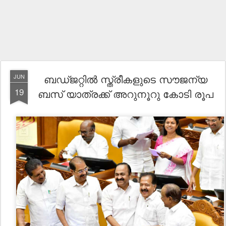
ബഡ്ജറ്റിൽ സ്ത്രീകളുടെ സൗജന്യ
JUN
19
ബസ് യാത്രക്ക് അറുനൂറു കോടി രൂപ