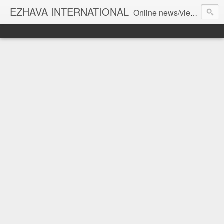
EZHAVA INTERNATIONAL
Online news/views JOURNAL... Connecting the community worldwide Editorial Director: Prem Chandran