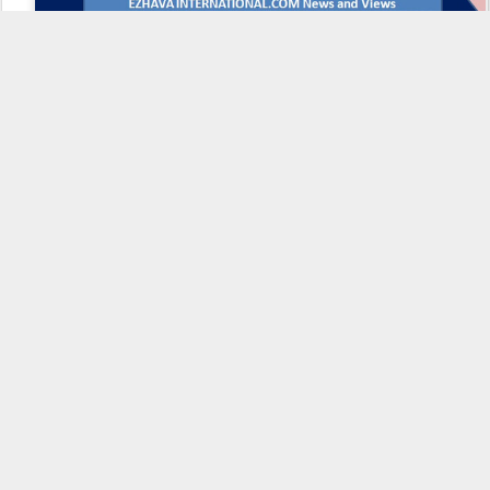
തിരുവനന്തപുരം: കേരളത്തിനു ഗുണം ചെയ്യുന്ന കേന്ദ്ര
പദ്ധതികൾ കൊണ്ടുവരാനും നടപ്പാക്കാനും തലസ്ഥാനത്തു
"പച്ചപിടിച്ച" ബിജെപി സംസ്ഥാന നേതൃത്വം ശ്രമം തുടങ്ങി.
വരുന്ന തിരഞ്ഞെടുപ്പുകളിൽ കൂടുതൽ ശക്തമായി സ്വാധീനം
തെളിയിക്കാൻ പാർട്ടിയുടെ നേതൃത്വം പ്ലാനുകൾ
കരുപ്പിടിപ്പിക്കുന്നു.
ഇതനുസരിച്ചു, കേന്ദ്ര സർക്കാർ പ്ലാൻ ചെയ്യുന്ന അഞ്ചു
"യൂണിവേഴ്സിറ്റി ടൗൺഷിപ്പു"കളിൽ ഒന്ന് കേരളത്തിനു കിട്ടും. ഇത്
തലസ്ഥാന നഗരമായ തിരുവനന്തപുരത്തിനാകും നൽകുക.
വിവിധ വിദ്യാഭ്യാസ സാങ്കേതിക മേഖലകളെ കോർത്തിണക്കി
പഠാനത്തിനും ഗവേഷണത്തിനും വേണ്ട സൗകര്യങ്ങൾ
ചെയ്യുന്ന സംവിധാനമായി ആണ് ഇതിനെ രൂപപ്പെടുത്തുന്നത്,
വിഴിഞ്ഞം പോർട്ടുമായും ഇതിനെ ബന്ധപ്പെടുത്തും. നൂതന
തൊഴിൽ മേഖലകളിൽ മലയാളി യുവാക്കൾക്ക് സാധ്യതകൾ
കൂട്ടാൻ ഇതു സഹായകമാകും എന്ന് ബി ജെ പി സംസ്ഥാന
അധ്യക്ഷൻ രാജീവ് ചന്ദശേഖർ പറഞ്ഞു