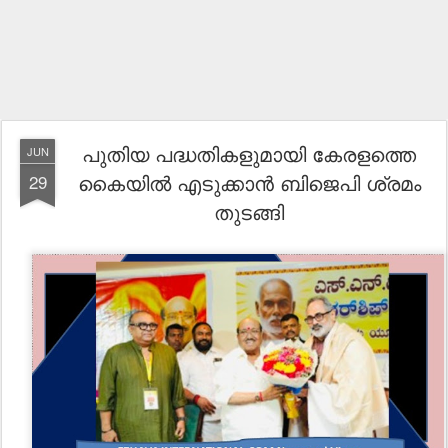
പുതിയ പദ്ധതികളുമായി കേരളത്തെ
JUN
കൈയിൽ എടുക്കാൻ ബിജെപി ശ്രമം
29
തുടങ്ങി