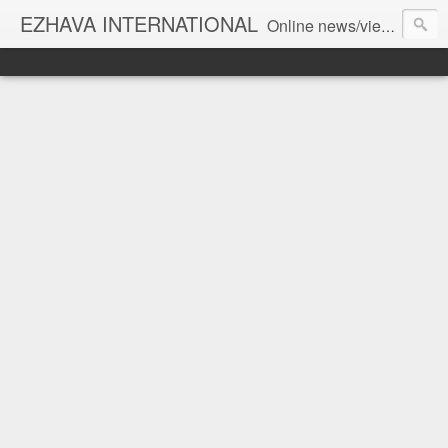
EZHAVA INTERNATIONAL
Online news/views JOURNAL... Connecting the community worldwide Editorial Director: Prem Chandran