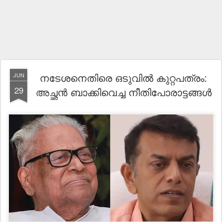
നടേശനെതിരെ ഒടുവിൽ കുറ്റപത്രം:
JUN
29
അച്ഛൻ ബാക്കിവെച്ച നീതിപോരാട്ടങ്ങൾ