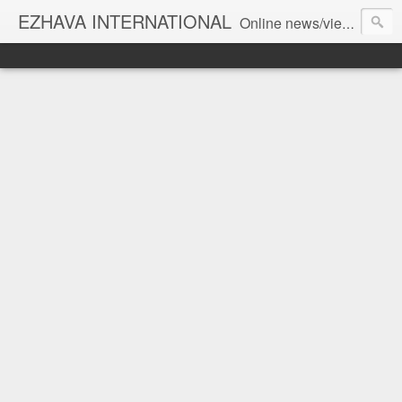
EZHAVA INTERNATIONAL
Online news/views JOURNAL... Connecting the community worldwide Editorial Director: Prem Chandran