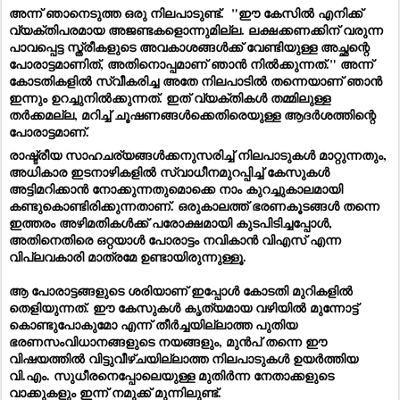
അന്ന് ഞാനെടുത്ത ഒരു നിലപാടുണ്ട്.  "ഈ കേസിൽ എനിക്ക് 
വ്യക്തിപരമായ അജണ്ടകളൊന്നുമില്ല. ലക്ഷക്കണക്കിന് വരുന്ന 
പാവപ്പെട്ട സ്ത്രീകളുടെ അവകാശങ്ങൾക്ക് വേണ്ടിയുള്ള അച്ഛന്റെ 
പോരാട്ടമാണിത്, അതിനൊപ്പമാണ് ഞാൻ നിൽക്കുന്നത്." അന്ന് 
കോടതികളിൽ സ്വീകരിച്ച അതേ നിലപാടിൽ തന്നെയാണ് ഞാൻ 
ഇന്നും ഉറച്ചുനിൽക്കുന്നത്. ഇത് വ്യക്തികൾ തമ്മിലുള്ള 
തർക്കമല്ല, മറിച്ച് ചൂഷണങ്ങൾക്കെതിരെയുള്ള ആദർശത്തിന്റെ 
പോരാട്ടമാണ്.
രാഷ്ട്രീയ സാഹചര്യങ്ങൾക്കനുസരിച്ച് നിലപാടുകൾ മാറ്റുന്നതും, 
അധികാര ഇടനാഴികളിൽ സ്വാധീനമുറപ്പിച്ച് കേസുകൾ 
അട്ടിമറിക്കാൻ നോക്കുന്നതുമൊക്കെ നാം കുറച്ചുകാലമായി 
കണ്ടുകൊണ്ടിരിക്കുന്നതാണ്. ഒരുകാലത്ത് ഭരണകൂടങ്ങൾ തന്നെ 
ഇത്തരം അഴിമതികൾക്ക് പരോക്ഷമായി കുടപിടിച്ചപ്പോൾ, 
അതിനെതിരെ ഒറ്റയാൾ പോരാട്ടം നവികാൻ വിഎസ് എന്ന 
വിപ്ലവകാരി മാത്രമേ ഉണ്ടായിരുന്നുള്ളൂ. 
ആ പോരാട്ടങ്ങളുടെ ശരിയാണ് ഇപ്പോൾ കോടതി മുറികളിൽ 
തെളിയുന്നത്. ഈ കേസുകൾ കൃത്യമായ വഴിയിൽ മുന്നോട്ട് 
കൊണ്ടുപോകുമോ എന്ന് തീർച്ചയില്ലാത്ത പുതിയ 
ഭരണസംവിധാനങ്ങളുടെ നയങ്ങളും, മുൻപ് തന്നെ ഈ 
വിഷയത്തിൽ വിട്ടുവീഴ്ചയില്ലാത്ത നിലപാടുകൾ ഉയർത്തിയ 
വി.എം. സുധീരനെപ്പോലെയുള്ള മുതിർന്ന നേതാക്കളുടെ 
വാക്കുകളും ഇന്ന് നമുക്ക് മുന്നിലുണ്ട്.