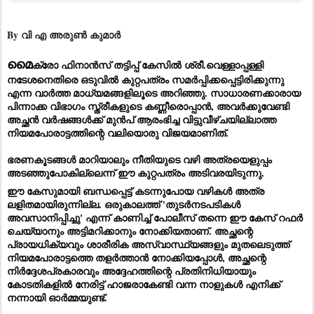
By വി എ അരുൺ കുമാർ
മൈ
ക്രോ ഫിനാൻസ് തട്ടിപ്പ് കേസിൽ ശ്രീ.വെള്ളാപ്പള്ളി 
നടേശനെതിരെ ഒടുവിൽ കുറ്റപത്രം സമർപ്പിക്കപ്പെട്ടിരിക്കുന്നു 
എന്ന വാർത്ത മാധ്യമങ്ങളിലൂടെ അറിഞ്ഞു. സാധാരണക്കാരായ 
പിന്നാക്ക വിഭാഗം സ്ത്രീകളുടെ കണ്ണീരൊപ്പാൻ, അവർക്കുവേണ്ടി 
അച്ഛൻ വർഷങ്ങൾക്ക് മുൻപ് ആരംഭിച്ച വിട്ടുവീഴ്ചയില്ലാത്ത 
നിയമപോരാട്ടത്തിന്റെ വലിയൊരു വിജയമാണിത്. 
ഭരണകൂടങ്ങൾ മാറിയാലും നീതിയുടെ വഴി അത്രയെളുപ്പം 
അടഞ്ഞുപോകില്ലെന്ന് ഈ കുറ്റപത്രം അടിവരയിടുന്നു.
ഈ കേസുമായി ബന്ധപ്പെട്ട് കടന്നുപോയ വഴികൾ അത്ര 
ലളിതമായിരുന്നില്ല. ഒരുകാലത്ത് 'തുടർനടപടികൾ 
അവസാനിപ്പിച്ചു' എന്ന് കാണിച്ച് പോലീസ് തന്നെ ഈ കേസ് റഫർ 
ചെയ്യാനും അട്ടിമറിക്കാനും നോക്കിയതാണ്. അച്ഛന്റെ 
പ്രായധിക്യവും ശാരീരിക അസ്വാസ്ഥ്യങ്ങളും മുതലെടുത്ത് 
നിയമപോരാട്ടത്തെ തളർത്താൻ നോക്കിയപ്പോൾ, അച്ഛന്റെ 
നിർദ്ദേശപ്രകാരവും അദ്ദേഹത്തിന്റെ പ്രതിനിധിയായും 
കോടതികളിൽ നേരിട്ട് ഹാജരാകേണ്ടി വന്ന നാളുകൾ എനിക്ക് 
നന്നായി ഓർമ്മയുണ്ട്.